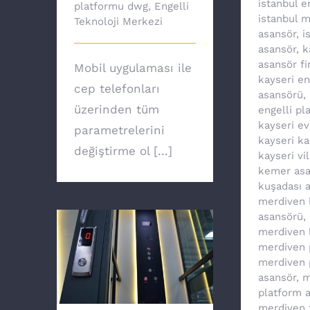
istanbul e
platformu dwg
,
Engelli
istanbul 
Teknoloji Merkezi
asansör
,
i
asansör
,
k
asansör fi
Mobil uygulaması ile
kayseri en
cep telefonları
asansörü
,
üzerinden tüm
engelli pl
kayseri e
parametrelerini
kayseri ka
değiştirme ol [...]
kayseri vi
kemer asa
kuşadası 
merdiven k
asansörü
,
merdiven li
merdiven 
merdiven 
Ev asansörü ile
asansör
,
m
özgürsünüz
platform 
merdiven t