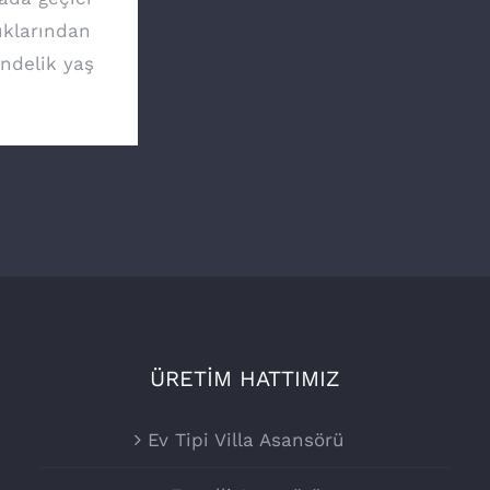
ıklarından
ündelik yaş
ÜRETİM HATTIMIZ
Ev Tipi Villa Asansörü