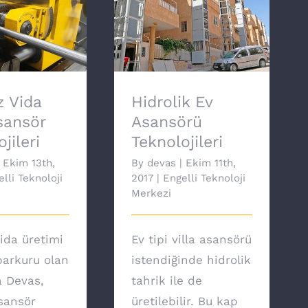
 Vida Milli
Hidrolik Ev Asansörü
Teknolojileri
Teknolojileri
 Vida
Hidrolik Ev
Asansör
Asansörü
jileri
Teknolojileri
Ekim 13th,
By
devas
|
Ekim 11th,
lli Teknoloji
2017
|
Engelli Teknoloji
Merkezi
ida üretimi
Ev tipi villa asansörü
arkuru olan
istendiğinde hidrolik
a Devas,
tahrik ile de
asansör
üretilebilir. Bu kap