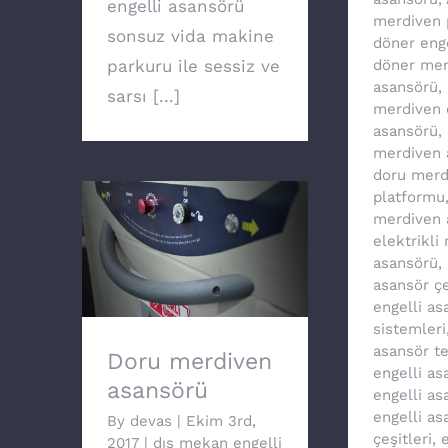
engelli asansörü
merdiven 
sonsuz vida makine
döner eng
parkuru ile sessiz ve
döner mer
asansörü
,
sarsı [...]
merdiven 
asansörü
,
merdiven 
doru merd
platformu
merdiven 
elektrikli
Doru merdiven
asansörü
,
asansörü
asansör çe
engelli as
sistemleri
asansör te
Doru merdiven
engelli as
asansörü
engelli as
engelli as
By
devas
|
Ekim 3rd,
çeşitleri
,
e
2017
|
dış mekan engelli