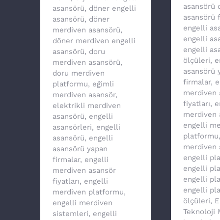
asansörü 
asansörü
,
döner engelli
asansörü f
asansörü
,
döner
engelli a
merdiven asansörü
,
engelli as
döner merdiven engelli
engelli as
asansörü
,
doru
ölçüleri
,
e
merdiven asansörü
,
asansörü 
doru merdiven
firmalar
,
e
platformu
,
eğimli
merdiven 
merdiven asansör
,
fiyatları
,
e
elektrikli merdiven
merdiven 
asansörü
,
engelli
engelli m
asansörleri
,
engelli
platformu
asansörü
,
engelli
merdiven 
asansörü yapan
engelli pl
firmalar
,
engelli
engelli p
merdiven asansör
engelli pl
fiyatları
,
engelli
engelli pl
merdiven platformu
,
ölçüleri
,
E
engelli merdiven
Teknoloji
sistemleri
,
engelli