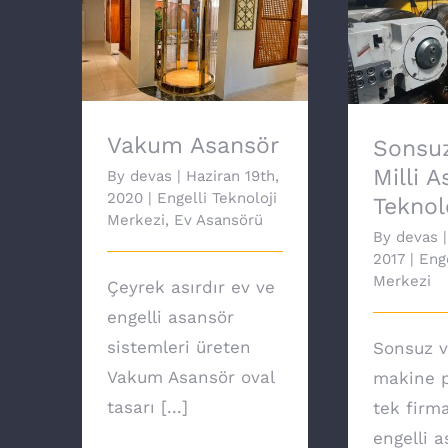
Sonsuz
Vakum Asansör
Asansör 
Vakum Asansör
Sonsuz
Milli 
By
devas
|
Haziran 19th,
2020
|
Engelli Teknoloji
Teknolo
Merkezi
,
Ev Asansörü
By
devas
|
2017
|
Enge
Merkezi
Çeyrek asırdır ev ve
engelli asansör
sistemleri üreten
Sonsuz v
Vakum Asansör oval
makine p
tasarı [...]
tek firm
engelli 