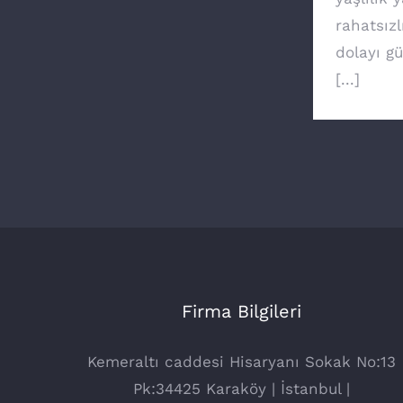
rahatsızl
dolayı g
[...]
Firma Bilgileri
Kemeraltı caddesi Hisaryanı Sokak No:13
Pk:34425 Karaköy | İstanbul |