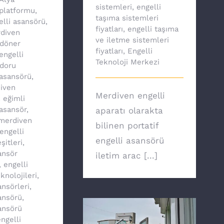
sistemleri
,
engelli
platformu
,
taşıma sistemleri
elli asansörü
,
fiyatları
,
engelli taşıma
diven
ve iletme sistemleri
döner
fiyatları
,
Engelli
engelli
Teknoloji Merkezi
doru
asansörü
,
iven
Merdiven engelli
,
eğimli
asansör
,
aparatı olarakta
 merdiven
bilinen portatif
engelli
engelli asansörü
şitleri
,
ansör
iletim arac [...]
,
engelli
knolojileri
,
ansörleri
,
ansörü
,
ansörü
ngelli