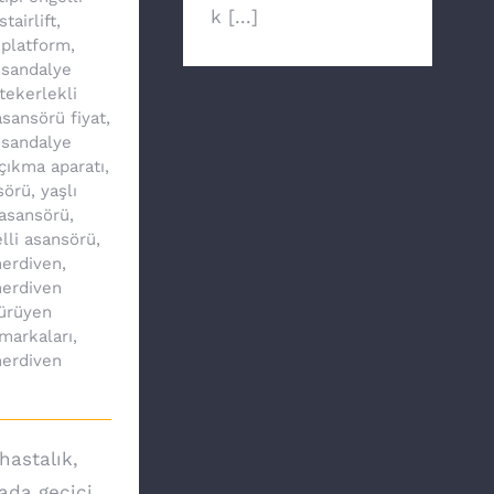
k [...]
stairlift
,
 platform
,
 sandalye
tekerlekli
sansörü fiyat
,
 sandalye
çıkma aparatı
,
sörü
,
yaşlı
asansörü
,
lli asansörü
,
erdiven
,
erdiven
ürüyen
markaları
,
erdiven
hastalık,
yada geçici