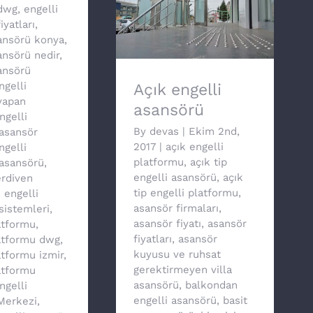
dwg
,
engelli
iyatları
,
Açık engelli asansörü
sansörü konya
,
ansörü nedir
,
ansörü
ngelli
Açık engelli
yapan
asansörü
ngelli
By
devas
|
Ekim 2nd,
asansör
2017
|
açık engelli
ngelli
platformu
,
açık tip
asansörü
,
engelli asansörü
,
açık
erdiven
tip engelli platformu
,
,
engelli
asansör firmaları
,
sistemleri
,
asansör fiyatı
,
asansör
atformu
,
fiyatları
,
asansör
latformu dwg
,
kuyusu ve ruhsat
atformu izmir
,
gerektirmeyen villa
atformu
asansörü
,
balkondan
ngelli
engelli asansörü
,
basit
 Merkezi
,