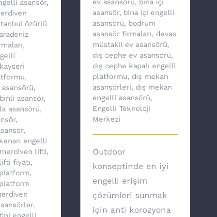
ev asansörü
,
bina içi
ngelli asansör
,
asansör
,
bina içi engelli
merdiven
asansörü
,
bodrum
stanbul özürlü
asansör firmaları
,
devas
aradeniz
müstakil ev asansörü
,
rmaları
,
dış cephe ev asansörü
,
gelli
dış cephe kapalı engelli
kayseri
platformu
,
dış mekan
atformu
,
asansörleri
,
dış mekan
v asansörü
,
engelli asansörü
,
binli asansör
,
Engelli Teknoloji
lla asansörü
,
Merkezi
nsör
,
asansör
,
enarı engelli
Outdoor
merdiven lifti
,
fti fiyatı
,
konseptinde en iyi
platform
,
engelli erişim
platform
erdiven
çözümleri sunmak
asansörler
,
için anti korozyona
ipi engelli