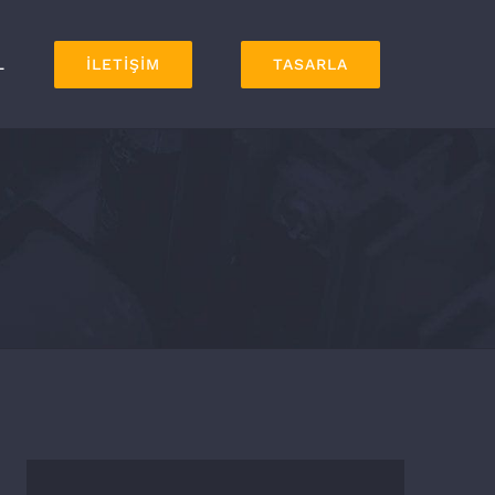
L
İLETİŞİM
TASARLA