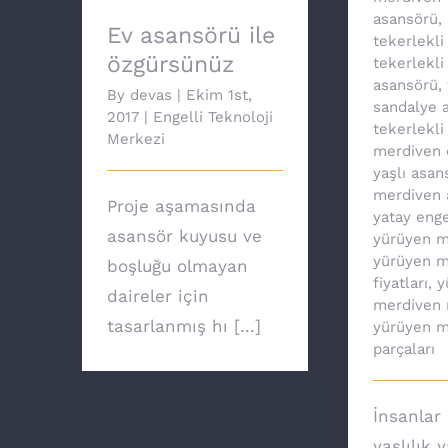
asansörü
,
Ev asansörü ile
tekerlekli
özgürsünüz
tekerlekli
asansörü
,
By
devas
|
Ekim 1st,
sandalye a
2017
|
Engelli Teknoloji
tekerlekli
Merkezi
merdiven 
yaşlı asan
merdiven 
Proje aşamasında
yatay enge
asansör kuyusu ve
yürüyen m
yürüyen m
boşluğu olmayan
fiyatları
,
y
daireler için
merdiven 
tasarlanmış hı [...]
yürüyen m
parçaları
İnsanlar 
yaşlılık 