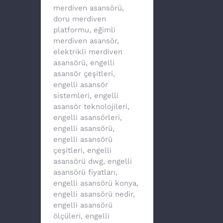
merdiven asansörü
,
doru merdiven
platformu
,
eğimli
merdiven asansör
,
elektrikli merdiven
asansörü
,
engelli
asansör çeşitleri
,
engelli asansör
sistemleri
,
engelli
asansör teknolojileri
,
engelli asansörleri
,
engelli asansörü
,
engelli asansörü
çeşitleri
,
engelli
asansörü dwg
,
engelli
asansörü fiyatları
,
engelli asansörü konya
,
engelli asansörü nedir
,
engelli asansörü
ölçüleri
,
engelli