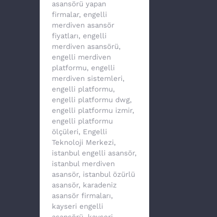
asansörü yapan
firmalar
,
engelli
merdiven asansör
fiyatları
,
engelli
merdiven asansörü
,
engelli merdiven
platformu
,
engelli
merdiven sistemleri
,
engelli platformu
,
engelli platformu dwg
,
engelli platformu izmir
,
engelli platformu
ölçüleri
,
Engelli
Teknoloji Merkezi
,
istanbul engelli asansör
,
istanbul merdiven
asansör
,
istanbul özürlü
asansör
,
karadeniz
asansör firmaları
,
kayseri engelli
asansörü
,
kayseri