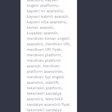
engelli platformu
,
kayseri ev asansörü
,
kayseri kabinli asansör
,
kayseri villa asansörü
,
kemer asansör
,
kuşadası asansör
,
merdiven kenarı engelli
asansörü
,
merdiven lifti
,
merdiven lifti fiyatı
,
merdiven platform
,
merdiven platform
asansör
,
merdiven
platform asansörler
,
merdiven tipi engelli
asansörü
,
stairlift
,
tekerlekli platform
,
tekerlekli sandalye
asansörü
,
tekerlekli
sandalye asansörü fiyat
,
tekerlekli sandalye