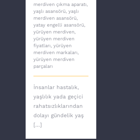
merdiven çıkma aparatı
,
yaşlı asansörü
,
yaşlı
merdiven asansörü
,
yatay engelli asansörü
,
yürüyen merdiven
,
yürüyen merdiven
fiyatları
,
yürüyen
merdiven markaları
,
yürüyen merdiven
parçaları
İnsanlar hastalık,
yaşlılık yada geçici
rahatsızlıklarından
dolayı gündelik yaş
[...]