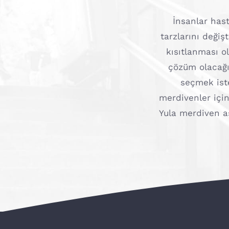
İnsanlar hast
tarzlarını değiş
kısıtlanması o
çözüm olacağı
seçmek iste
merdivenler içi
Yula merdiven as