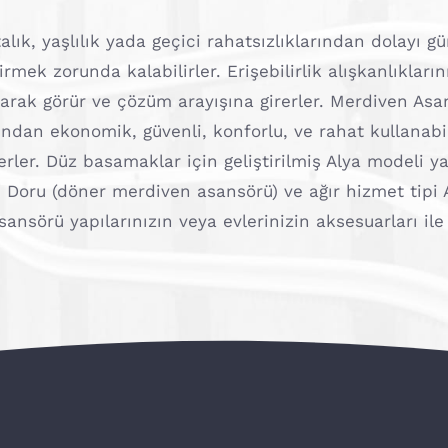
alık, yaşlılık yada geçici rahatsızlıklarından dolayı 
tirmek zorunda kalabilirler. Erişebilirlik alışkanlıkların
larak görür ve çözüm arayışına girerler. Merdiven As
ndan ekonomik, güvenli, konforlu, ve rahat kullanabil
rler. Düz basamaklar için geliştirilmiş Alya modeli 
n Doru (döner merdiven asansörü) ve ağır hizmet tipi
ansörü yapılarınızın veya evlerinizin aksesuarları ile