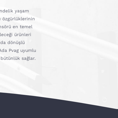
gündelik yaşam
ı özgürlüklerinin
ansörü en temel
eceği ürünleri
yada dönüşlü
 Ada Pvag uyumlu
 bütünlük sağlar.