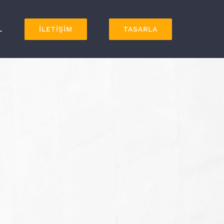
L
İLETİŞİM
TASARLA