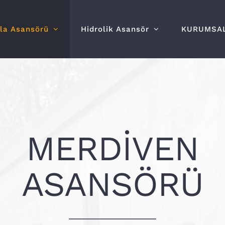
lla Asansörü
Hidrolik Asansör
KURUMSA
MERDİVEN
ASANSÖRÜ