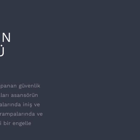
İN
Ü
apanan güvenlik
aları asansörün
alarında iniş ve
k rampalarında ve
 bir engelle