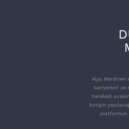
D
Alya Merdiven 
bariyerleri ve
hareketi sırası
binişin yapılaca
platformun 