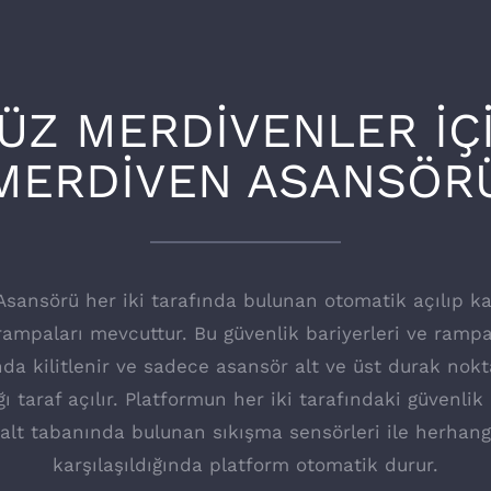
ÜZ MERDİVENLER İÇ
MERDİVEN ASANSÖR
Asansörü her iki tarafında bulunan otomatik açılıp k
 rampaları mevcuttur. Bu güvenlik bariyerleri ve ramp
nda kilitlenir ve sadece asansör alt ve üst durak nokt
ğı taraf açılır. Platformun her iki tarafındaki güvenli
alt tabanında bulunan sıkışma sensörleri ile herhangi
karşılaşıldığında platform otomatik durur.