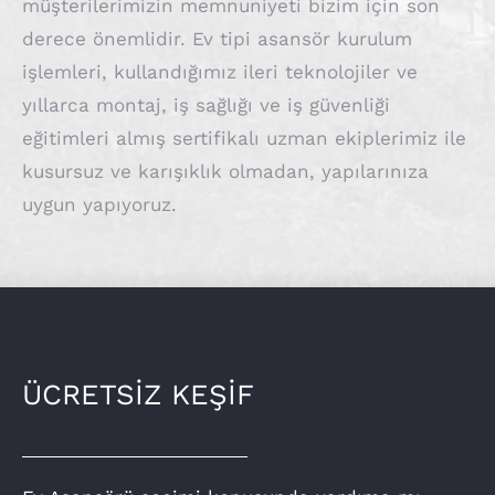
müşterilerimizin memnuniyeti bizim için son
derece önemlidir. Ev tipi asansör kurulum
işlemleri, kullandığımız ileri teknolojiler ve
yıllarca montaj, iş sağlığı ve iş güvenliği
eğitimleri almış sertifikalı uzman ekiplerimiz ile
kusursuz ve karışıklık olmadan, yapılarınıza
uygun yapıyoruz.
ÜCRETSİZ KEŞİF