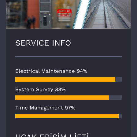
SERVICE INFO
Electrical Maintenance
94%
System Survey
88%
Time Management
97%
UÇAK ERİŞİM LİFTİ