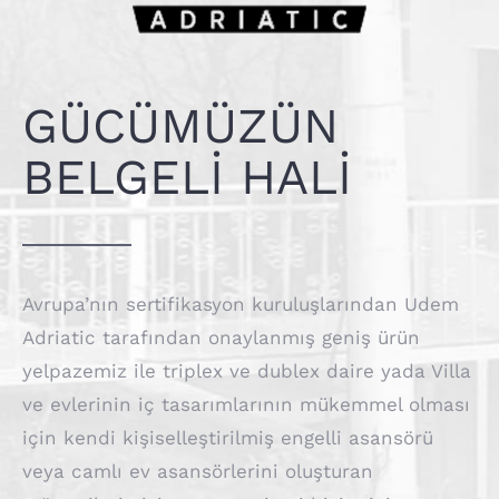
GÜCÜMÜZÜN
BELGELİ HALİ
Avrupa’nın sertifikasyon kuruluşlarından Udem
Adriatic tarafından onaylanmış geniş ürün
yelpazemiz ile triplex ve dublex daire yada Villa
ve evlerinin iç tasarımlarının mükemmel olması
için kendi kişiselleştirilmiş engelli asansörü
veya camlı ev asansörlerini oluşturan