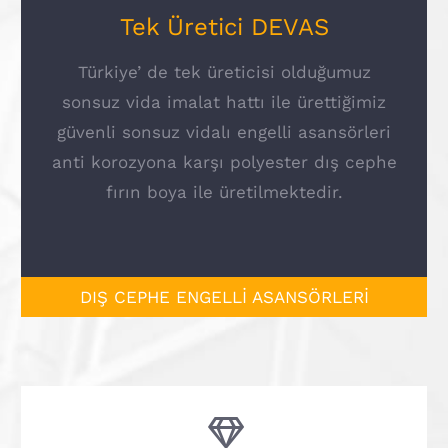
Tek Üretici DEVAS
Türkiye’ de tek üreticisi olduğumuz
sonsuz vida imalat hattı ile ürettiğimiz
güvenli sonsuz vidalı engelli asansörleri
anti korozyona karşı polyester dış cephe
fırın boya ile üretilmektedir.
DIŞ CEPHE ENGELLİ ASANSÖRLERİ