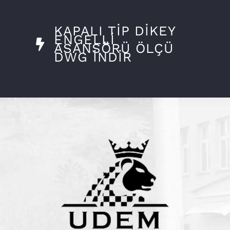
KAPALI TİP DİKEY
ENGELLİ
ASANSÖRÜ ÖLÇÜ
DWG İNDİR