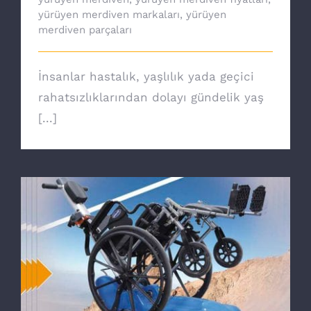
yürüyen merdiven markaları
,
yürüyen
merdiven parçaları
İnsanlar hastalık, yaşlılık yada geçici
rahatsızlıklarından dolayı gündelik yaş
[...]
Mobil Paletli Merdiven Tırmanıcı