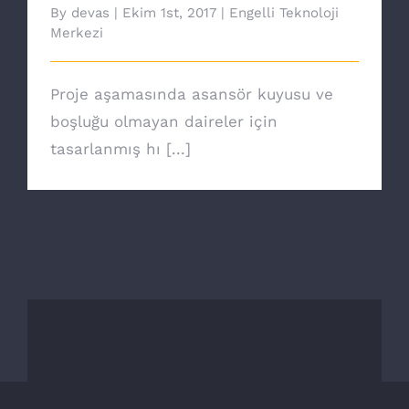
By
devas
|
Ekim 1st, 2017
|
Engelli Teknoloji
Merkezi
Proje aşamasında asansör kuyusu ve
boşluğu olmayan daireler için
tasarlanmış hı [...]