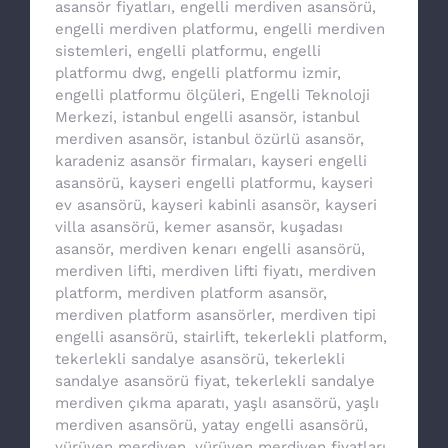
asansör fiyatları
,
engelli merdiven asansörü
,
engelli merdiven platformu
,
engelli merdiven
sistemleri
,
engelli platformu
,
engelli
platformu dwg
,
engelli platformu izmir
,
engelli platformu ölçüleri
,
Engelli Teknoloji
Merkezi
,
istanbul engelli asansör
,
istanbul
merdiven asansör
,
istanbul özürlü asansör
,
karadeniz asansör firmaları
,
kayseri engelli
asansörü
,
kayseri engelli platformu
,
kayseri
ev asansörü
,
kayseri kabinli asansör
,
kayseri
villa asansörü
,
kemer asansör
,
kuşadası
asansör
,
merdiven kenarı engelli asansörü
,
merdiven lifti
,
merdiven lifti fiyatı
,
merdiven
platform
,
merdiven platform asansör
,
merdiven platform asansörler
,
merdiven tipi
engelli asansörü
,
stairlift
,
tekerlekli platform
,
tekerlekli sandalye asansörü
,
tekerlekli
sandalye asansörü fiyat
,
tekerlekli sandalye
merdiven çıkma aparatı
,
yaşlı asansörü
,
yaşlı
merdiven asansörü
,
yatay engelli asansörü
,
yürüyen merdiven
,
yürüyen merdiven fiyatları
,