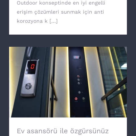
Outdoor konseptinde en iyi engelli
erişim çözümleri sunmak için anti
korozyona k [...]
Ev asansörü ile özgürsünüz
Ev asansörü ile özgürsünüz