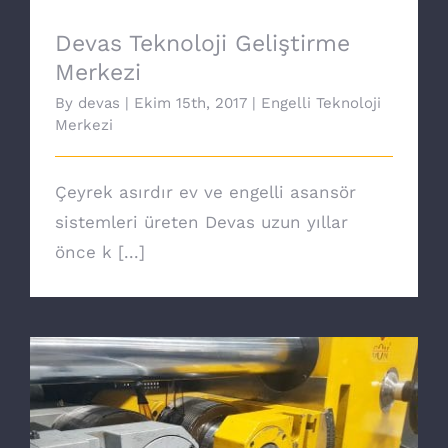
Devas Teknoloji Geliştirme
Merkezi
By
devas
|
Ekim 15th, 2017
|
Engelli Teknoloji
Merkezi
Çeyrek asırdır ev ve engelli asansör
sistemleri üreten Devas uzun yıllar
önce k [...]