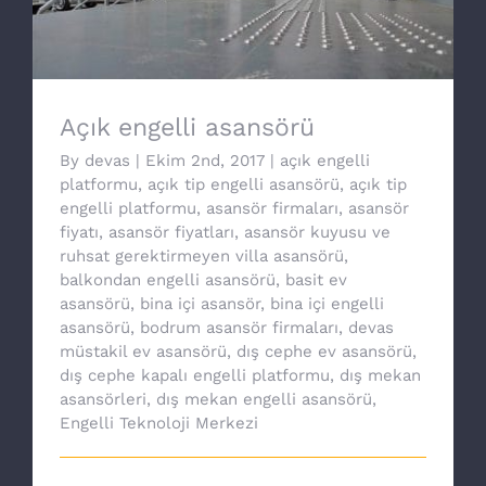
Açık engelli asansörü
By
devas
|
Ekim 2nd, 2017
|
açık engelli
platformu
,
açık tip engelli asansörü
,
açık tip
engelli platformu
,
asansör firmaları
,
asansör
fiyatı
,
asansör fiyatları
,
asansör kuyusu ve
ruhsat gerektirmeyen villa asansörü
,
balkondan engelli asansörü
,
basit ev
asansörü
,
bina içi asansör
,
bina içi engelli
asansörü
,
bodrum asansör firmaları
,
devas
müstakil ev asansörü
,
dış cephe ev asansörü
,
dış cephe kapalı engelli platformu
,
dış mekan
asansörleri
,
dış mekan engelli asansörü
,
Engelli Teknoloji Merkezi