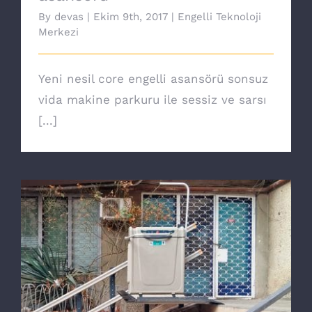
By
devas
|
Ekim 9th, 2017
|
Engelli Teknoloji
Merkezi
Yeni nesil core engelli asansörü sonsuz
vida makine parkuru ile sessiz ve sarsı
[...]
Türkiye’nin tek merdiven asansörü
üreticisiyiz