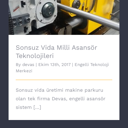
Sonsuz Vida Milli Asansör Teknolojileri
Sonsuz Vida Milli Asansör
Teknolojileri
By
devas
|
Ekim 13th, 2017
|
Engelli Teknoloji
Merkezi
Sonsuz vida üretimi makine parkuru
olan tek firma Devas, engelli asansör
sistem [...]