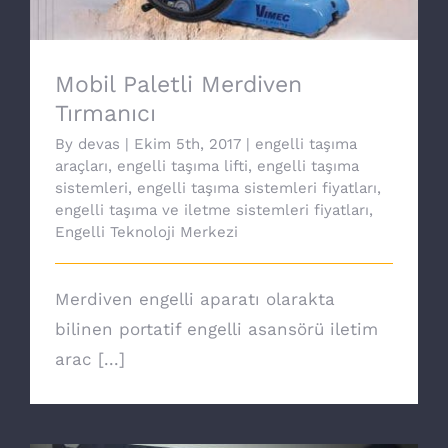
Mobil Paletli Merdiven
Tırmanıcı
By
devas
|
Ekim 5th, 2017
|
engelli taşıma
araçları
,
engelli taşıma lifti
,
engelli taşıma
sistemleri
,
engelli taşıma sistemleri fiyatları
,
engelli taşıma ve iletme sistemleri fiyatları
,
Engelli Teknoloji Merkezi
Merdiven engelli aparatı olarakta
bilinen portatif engelli asansörü iletim
arac [...]