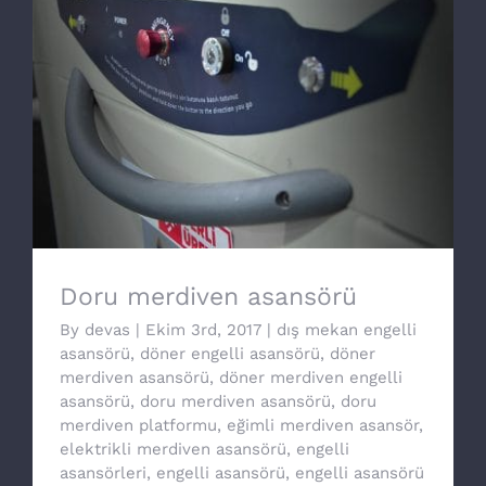
Doru merdiven asansörü
Doru merdiven asansörü
By
devas
|
Ekim 3rd, 2017
|
dış mekan engelli
asansörü
,
döner engelli asansörü
,
döner
merdiven asansörü
,
döner merdiven engelli
asansörü
,
doru merdiven asansörü
,
doru
merdiven platformu
,
eğimli merdiven asansör
,
elektrikli merdiven asansörü
,
engelli
asansörleri
,
engelli asansörü
,
engelli asansörü