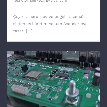
Teknoloji Merkezi
,
Ev Asansörü
Çeyrek asırdır ev ve engelli asansör
sistemleri üreten Vakum Asansör oval
tasarı [...]
Devas Teknoloji Geliştirme Merkezi