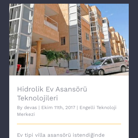
Hidrolik Ev Asansörü Teknolojileri
Hidrolik Ev Asansörü
Teknolojileri
By
devas
|
Ekim 11th, 2017
|
Engelli Teknoloji
Merkezi
Ev tipi villa asansörü istendiğinde