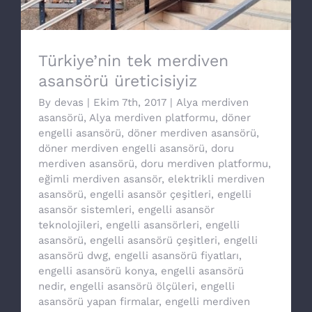
Türkiye’nin tek merdiven
asansörü üreticisiyiz
By
devas
|
Ekim 7th, 2017
|
Alya merdiven
asansörü
,
Alya merdiven platformu
,
döner
engelli asansörü
,
döner merdiven asansörü
,
döner merdiven engelli asansörü
,
doru
merdiven asansörü
,
doru merdiven platformu
,
eğimli merdiven asansör
,
elektrikli merdiven
asansörü
,
engelli asansör çeşitleri
,
engelli
asansör sistemleri
,
engelli asansör
teknolojileri
,
engelli asansörleri
,
engelli
asansörü
,
engelli asansörü çeşitleri
,
engelli
asansörü dwg
,
engelli asansörü fiyatları
,
engelli asansörü konya
,
engelli asansörü
nedir
,
engelli asansörü ölçüleri
,
engelli
asansörü yapan firmalar
,
engelli merdiven