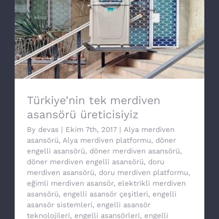
Türkiye’nin tek merdiven asansörü
üreticisiyiz
Türkiye’nin tek merdiven
asansörü üreticisiyiz
By
devas
|
Ekim 7th, 2017
|
Alya merdiven
asansörü
,
Alya merdiven platformu
,
döner
engelli asansörü
,
döner merdiven asansörü
,
döner merdiven engelli asansörü
,
doru
merdiven asansörü
,
doru merdiven platformu
,
eğimli merdiven asansör
,
elektrikli merdiven
asansörü
,
engelli asansör çeşitleri
,
engelli
asansör sistemleri
,
engelli asansör
teknolojileri
,
engelli asansörleri
,
engelli