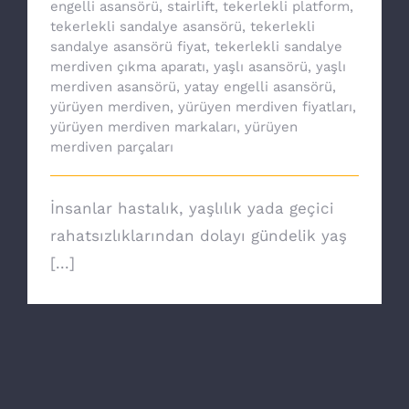
engelli asansörü
,
stairlift
,
tekerlekli platform
,
tekerlekli sandalye asansörü
,
tekerlekli
sandalye asansörü fiyat
,
tekerlekli sandalye
merdiven çıkma aparatı
,
yaşlı asansörü
,
yaşlı
merdiven asansörü
,
yatay engelli asansörü
,
yürüyen merdiven
,
yürüyen merdiven fiyatları
,
yürüyen merdiven markaları
,
yürüyen
merdiven parçaları
İnsanlar hastalık, yaşlılık yada geçici
rahatsızlıklarından dolayı gündelik yaş
[...]