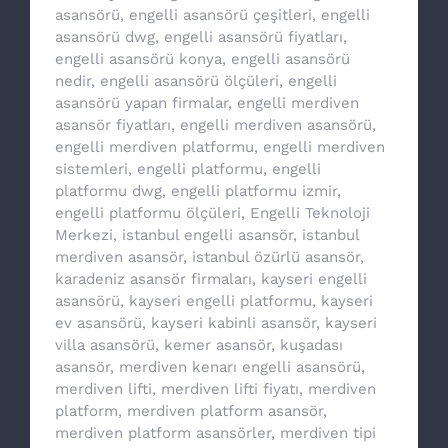
asansörü
,
engelli asansörü çeşitleri
,
engelli
asansörü dwg
,
engelli asansörü fiyatları
,
engelli asansörü konya
,
engelli asansörü
nedir
,
engelli asansörü ölçüleri
,
engelli
asansörü yapan firmalar
,
engelli merdiven
asansör fiyatları
,
engelli merdiven asansörü
,
engelli merdiven platformu
,
engelli merdiven
sistemleri
,
engelli platformu
,
engelli
platformu dwg
,
engelli platformu izmir
,
engelli platformu ölçüleri
,
Engelli Teknoloji
Merkezi
,
istanbul engelli asansör
,
istanbul
merdiven asansör
,
istanbul özürlü asansör
,
karadeniz asansör firmaları
,
kayseri engelli
asansörü
,
kayseri engelli platformu
,
kayseri
ev asansörü
,
kayseri kabinli asansör
,
kayseri
villa asansörü
,
kemer asansör
,
kuşadası
asansör
,
merdiven kenarı engelli asansörü
,
merdiven lifti
,
merdiven lifti fiyatı
,
merdiven
platform
,
merdiven platform asansör
,
merdiven platform asansörler
,
merdiven tipi