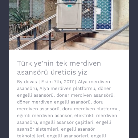
Türkiye’nin tek merdiven asansörü
üreticisiyiz
Türkiye’nin tek merdiven
asansörü üreticisiyiz
By
devas
|
Ekim 7th, 2017
|
Alya merdiven
asansörü
,
Alya merdiven platformu
,
döner
engelli asansörü
,
döner merdiven asansörü
,
döner merdiven engelli asansörü
,
doru
merdiven asansörü
,
doru merdiven platformu
,
eğimli merdiven asansör
,
elektrikli merdiven
asansörü
,
engelli asansör çeşitleri
,
engelli
asansör sistemleri
,
engelli asansör
teknolojileri
,
engelli asansörleri
,
engelli