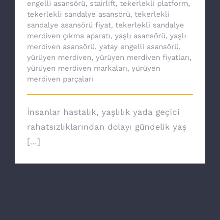
engelli asansörü
,
stairlift
,
tekerlekli platform
,
tekerlekli sandalye asansörü
,
tekerlekli
sandalye asansörü fiyat
,
tekerlekli sandalye
merdiven çıkma aparatı
,
yaşlı asansörü
,
yaşlı
merdiven asansörü
,
yatay engelli asansörü
,
yürüyen merdiven
,
yürüyen merdiven fiyatları
,
yürüyen merdiven markaları
,
yürüyen
merdiven parçaları
İnsanlar hastalık, yaşlılık yada geçici
rahatsızlıklarından dolayı gündelik yaş
[...]