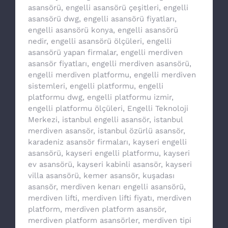
asansörü
,
engelli asansörü çeşitleri
,
engelli
asansörü dwg
,
engelli asansörü fiyatları
,
engelli asansörü konya
,
engelli asansörü
nedir
,
engelli asansörü ölçüleri
,
engelli
asansörü yapan firmalar
,
engelli merdiven
asansör fiyatları
,
engelli merdiven asansörü
,
engelli merdiven platformu
,
engelli merdiven
sistemleri
,
engelli platformu
,
engelli
platformu dwg
,
engelli platformu izmir
,
engelli platformu ölçüleri
,
Engelli Teknoloji
Merkezi
,
istanbul engelli asansör
,
istanbul
merdiven asansör
,
istanbul özürlü asansör
,
karadeniz asansör firmaları
,
kayseri engelli
asansörü
,
kayseri engelli platformu
,
kayseri
ev asansörü
,
kayseri kabinli asansör
,
kayseri
villa asansörü
,
kemer asansör
,
kuşadası
asansör
,
merdiven kenarı engelli asansörü
,
merdiven lifti
,
merdiven lifti fiyatı
,
merdiven
platform
,
merdiven platform asansör
,
merdiven platform asansörler
,
merdiven tipi