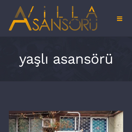
Skip
to
content
yaşlı asansörü