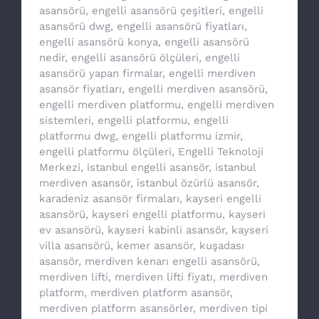
asansörü
,
engelli asansörü çeşitleri
,
engelli
asansörü dwg
,
engelli asansörü fiyatları
,
engelli asansörü konya
,
engelli asansörü
nedir
,
engelli asansörü ölçüleri
,
engelli
asansörü yapan firmalar
,
engelli merdiven
asansör fiyatları
,
engelli merdiven asansörü
,
engelli merdiven platformu
,
engelli merdiven
sistemleri
,
engelli platformu
,
engelli
platformu dwg
,
engelli platformu izmir
,
engelli platformu ölçüleri
,
Engelli Teknoloji
Merkezi
,
istanbul engelli asansör
,
istanbul
merdiven asansör
,
istanbul özürlü asansör
,
karadeniz asansör firmaları
,
kayseri engelli
asansörü
,
kayseri engelli platformu
,
kayseri
ev asansörü
,
kayseri kabinli asansör
,
kayseri
villa asansörü
,
kemer asansör
,
kuşadası
asansör
,
merdiven kenarı engelli asansörü
,
merdiven lifti
,
merdiven lifti fiyatı
,
merdiven
platform
,
merdiven platform asansör
,
merdiven platform asansörler
,
merdiven tipi