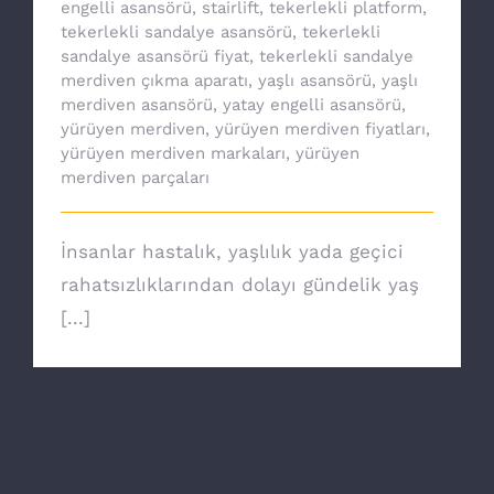
engelli asansörü
,
stairlift
,
tekerlekli platform
,
tekerlekli sandalye asansörü
,
tekerlekli
sandalye asansörü fiyat
,
tekerlekli sandalye
merdiven çıkma aparatı
,
yaşlı asansörü
,
yaşlı
merdiven asansörü
,
yatay engelli asansörü
,
yürüyen merdiven
,
yürüyen merdiven fiyatları
,
yürüyen merdiven markaları
,
yürüyen
merdiven parçaları
İnsanlar hastalık, yaşlılık yada geçici
rahatsızlıklarından dolayı gündelik yaş
[...]