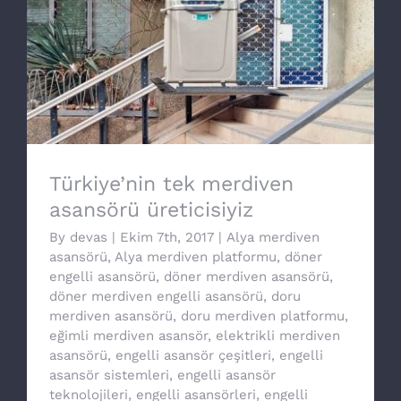
Türkiye’nin tek merdiven asansörü
üreticisiyiz
Türkiye’nin tek merdiven
asansörü üreticisiyiz
By
devas
|
Ekim 7th, 2017
|
Alya merdiven
asansörü
,
Alya merdiven platformu
,
döner
engelli asansörü
,
döner merdiven asansörü
,
döner merdiven engelli asansörü
,
doru
merdiven asansörü
,
doru merdiven platformu
,
eğimli merdiven asansör
,
elektrikli merdiven
asansörü
,
engelli asansör çeşitleri
,
engelli
asansör sistemleri
,
engelli asansör
teknolojileri
,
engelli asansörleri
,
engelli