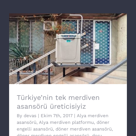
Türkiye’nin tek merdiven asansörü
üreticisiyiz
Türkiye’nin tek merdiven
asansörü üreticisiyiz
By
devas
|
Ekim 7th, 2017
|
Alya merdiven
asansörü
,
Alya merdiven platformu
,
döner
engelli asansörü
,
döner merdiven asansörü
,
döner merdiven engelli asansörü
,
doru