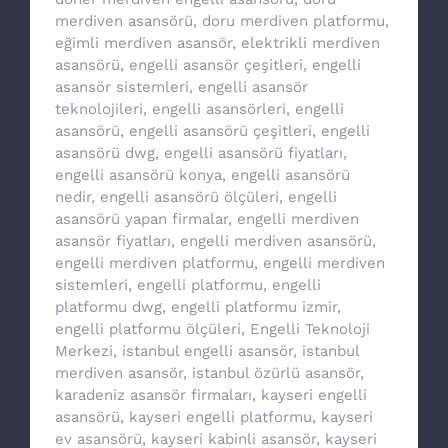
merdiven asansörü
,
doru merdiven platformu
,
eğimli merdiven asansör
,
elektrikli merdiven
asansörü
,
engelli asansör çeşitleri
,
engelli
asansör sistemleri
,
engelli asansör
teknolojileri
,
engelli asansörleri
,
engelli
asansörü
,
engelli asansörü çeşitleri
,
engelli
asansörü dwg
,
engelli asansörü fiyatları
,
engelli asansörü konya
,
engelli asansörü
nedir
,
engelli asansörü ölçüleri
,
engelli
asansörü yapan firmalar
,
engelli merdiven
asansör fiyatları
,
engelli merdiven asansörü
,
engelli merdiven platformu
,
engelli merdiven
sistemleri
,
engelli platformu
,
engelli
platformu dwg
,
engelli platformu izmir
,
engelli platformu ölçüleri
,
Engelli Teknoloji
Merkezi
,
istanbul engelli asansör
,
istanbul
merdiven asansör
,
istanbul özürlü asansör
,
karadeniz asansör firmaları
,
kayseri engelli
asansörü
,
kayseri engelli platformu
,
kayseri
ev asansörü
,
kayseri kabinli asansör
,
kayseri