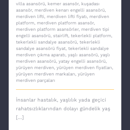
villa asansörü
,
kemer asansör
,
kuşadası
asansör
,
merdiven kenarı engelli asansörü
,
merdiven lifti
,
merdiven lifti fiyatı
,
merdiven
platform
,
merdiven platform asansör
,
merdiven platform asansörler
,
merdiven tipi
engelli asansörü
,
stairlift
,
tekerlekli platform
,
tekerlekli sandalye asansörü
,
tekerlekli
sandalye asansörü fiyat
,
tekerlekli sandalye
merdiven çıkma aparatı
,
yaşlı asansörü
,
yaşlı
merdiven asansörü
,
yatay engelli asansörü
,
yürüyen merdiven
,
yürüyen merdiven fiyatları
,
yürüyen merdiven markaları
,
yürüyen
merdiven parçaları
İnsanlar hastalık, yaşlılık yada geçici
rahatsızlıklarından dolayı gündelik yaş
[...]