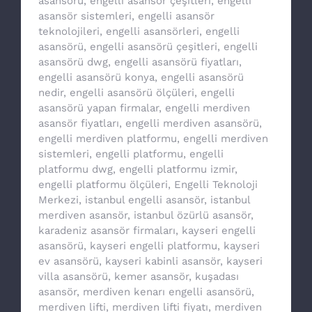
asansörü
,
engelli asansör çeşitleri
,
engelli
asansör sistemleri
,
engelli asansör
teknolojileri
,
engelli asansörleri
,
engelli
asansörü
,
engelli asansörü çeşitleri
,
engelli
asansörü dwg
,
engelli asansörü fiyatları
,
engelli asansörü konya
,
engelli asansörü
nedir
,
engelli asansörü ölçüleri
,
engelli
asansörü yapan firmalar
,
engelli merdiven
asansör fiyatları
,
engelli merdiven asansörü
,
engelli merdiven platformu
,
engelli merdiven
sistemleri
,
engelli platformu
,
engelli
platformu dwg
,
engelli platformu izmir
,
engelli platformu ölçüleri
,
Engelli Teknoloji
Merkezi
,
istanbul engelli asansör
,
istanbul
merdiven asansör
,
istanbul özürlü asansör
,
karadeniz asansör firmaları
,
kayseri engelli
asansörü
,
kayseri engelli platformu
,
kayseri
ev asansörü
,
kayseri kabinli asansör
,
kayseri
villa asansörü
,
kemer asansör
,
kuşadası
asansör
,
merdiven kenarı engelli asansörü
,
merdiven lifti
,
merdiven lifti fiyatı
,
merdiven