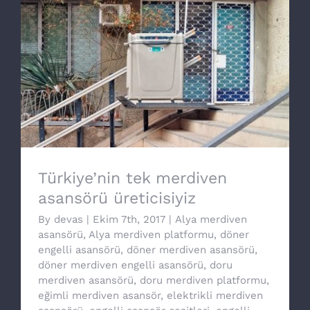
Türkiye’nin tek merdiven asansörü
üreticisiyiz
Türkiye’nin tek merdiven
asansörü üreticisiyiz
By
devas
|
Ekim 7th, 2017
|
Alya merdiven
asansörü
,
Alya merdiven platformu
,
döner
engelli asansörü
,
döner merdiven asansörü
,
döner merdiven engelli asansörü
,
doru
merdiven asansörü
,
doru merdiven platformu
,
eğimli merdiven asansör
,
elektrikli merdiven