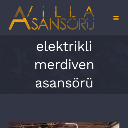
Skip
to
content
elektrikli
merdiven
asansörü