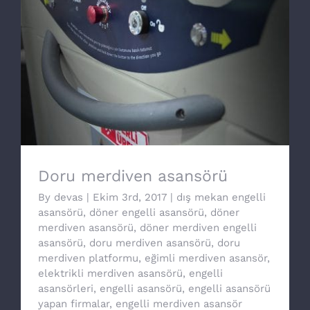
Doru merdiven asansörü
Doru merdiven asansörü
By
devas
|
Ekim 3rd, 2017
|
dış mekan engelli
asansörü
,
döner engelli asansörü
,
döner
merdiven asansörü
,
döner merdiven engelli
asansörü
,
doru merdiven asansörü
,
doru
merdiven platformu
,
eğimli merdiven asansör
,
elektrikli merdiven asansörü
,
engelli
asansörleri
,
engelli asansörü
,
engelli asansörü
yapan firmalar
,
engelli merdiven asansör