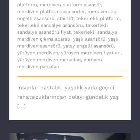
platform
,
merdiven platform asansör
,
merdiven platform asansörler
,
merdiven tipi
engelli asansörü
,
stairlift
,
tekerlekli platform
,
tekerlekli sandalye asansörü
,
tekerlekli
sandalye asansörü fiyat
,
tekerlekli sandalye
merdiven çıkma aparatı
,
yaşlı asansörü
,
yaşlı
merdiven asansörü
,
yatay engelli asansörü
,
yürüyen merdiven
,
yürüyen merdiven fiyatları
,
yürüyen merdiven markaları
,
yürüyen
merdiven parçaları
İnsanlar hastalık, yaşlılık yada geçici
rahatsızlıklarından dolayı gündelik yaş
[...]