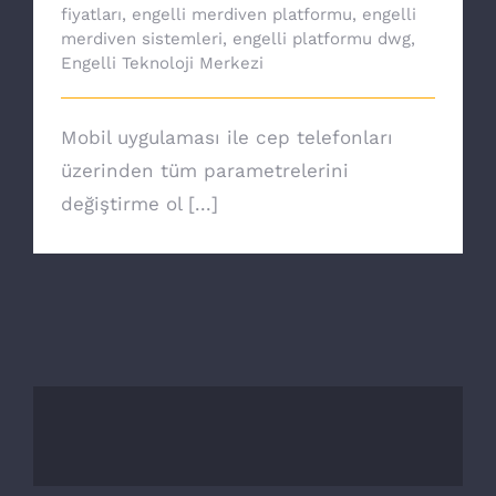
fiyatları
,
engelli merdiven platformu
,
engelli
merdiven sistemleri
,
engelli platformu dwg
,
Engelli Teknoloji Merkezi
Mobil uygulaması ile cep telefonları
üzerinden tüm parametrelerini
değiştirme ol [...]