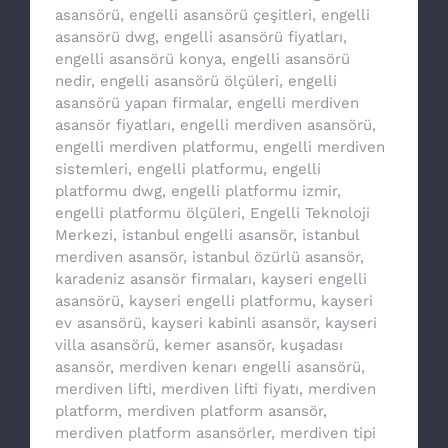
asansörü
,
engelli asansörü çeşitleri
,
engelli
asansörü dwg
,
engelli asansörü fiyatları
,
engelli asansörü konya
,
engelli asansörü
nedir
,
engelli asansörü ölçüleri
,
engelli
asansörü yapan firmalar
,
engelli merdiven
asansör fiyatları
,
engelli merdiven asansörü
,
engelli merdiven platformu
,
engelli merdiven
sistemleri
,
engelli platformu
,
engelli
platformu dwg
,
engelli platformu izmir
,
engelli platformu ölçüleri
,
Engelli Teknoloji
Merkezi
,
istanbul engelli asansör
,
istanbul
merdiven asansör
,
istanbul özürlü asansör
,
karadeniz asansör firmaları
,
kayseri engelli
asansörü
,
kayseri engelli platformu
,
kayseri
ev asansörü
,
kayseri kabinli asansör
,
kayseri
villa asansörü
,
kemer asansör
,
kuşadası
asansör
,
merdiven kenarı engelli asansörü
,
merdiven lifti
,
merdiven lifti fiyatı
,
merdiven
platform
,
merdiven platform asansör
,
merdiven platform asansörler
,
merdiven tipi