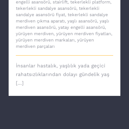
engelli asansörü
,
stairlift
,
tekerlekli platform
,
tekerlekli sandalye asansörü
,
tekerlekli
sandalye asansörü fiyat
,
tekerlekli sandalye
merdiven çıkma aparatı
,
yaşlı asansörü
,
yaşlı
merdiven asansörü
,
yatay engelli asansörü
,
yürüyen merdiven
,
yürüyen merdiven fiyatları
,
yürüyen merdiven markaları
,
yürüyen
merdiven parçaları
İnsanlar hastalık, yaşlılık yada geçici
rahatsızlıklarından dolayı gündelik yaş
[...]