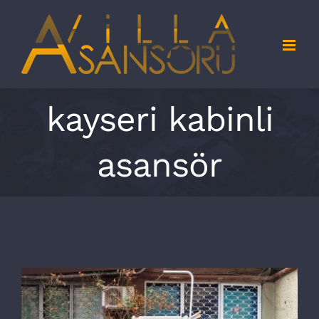
Skip
to
content
kayseri kabinli
asansör