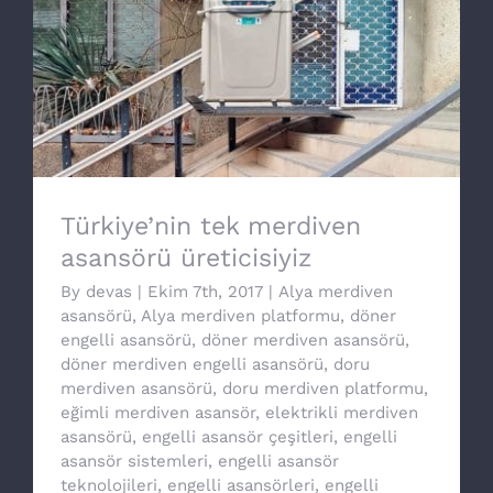
Türkiye’nin tek merdiven asansörü
üreticisiyiz
Türkiye’nin tek merdiven
asansörü üreticisiyiz
By
devas
|
Ekim 7th, 2017
|
Alya merdiven
asansörü
,
Alya merdiven platformu
,
döner
engelli asansörü
,
döner merdiven asansörü
,
döner merdiven engelli asansörü
,
doru
merdiven asansörü
,
doru merdiven platformu
,
eğimli merdiven asansör
,
elektrikli merdiven
asansörü
,
engelli asansör çeşitleri
,
engelli
asansör sistemleri
,
engelli asansör
teknolojileri
,
engelli asansörleri
,
engelli