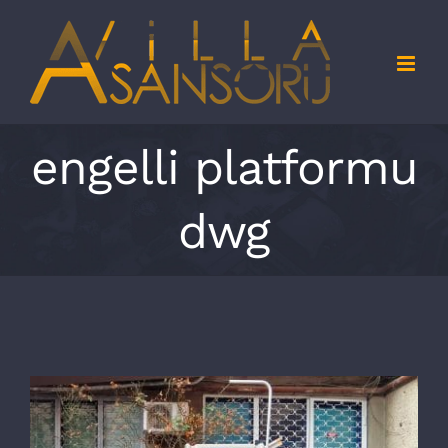
Skip
to
content
engelli platformu
dwg