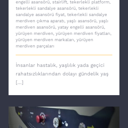
engelli asansörü
,
stairlift
,
tekerlekli platform
,
tekerlekli sandalye asansörü
,
tekerlekli
sandalye asansörü fiyat
,
tekerlekli sandalye
merdiven çıkma aparatı
,
yaşlı asansörü
,
yaşlı
merdiven asansörü
,
yatay engelli asansörü
,
yürüyen merdiven
,
yürüyen merdiven fiyatları
,
yürüyen merdiven markaları
,
yürüyen
merdiven parçaları
İnsanlar hastalık, yaşlılık yada geçici
rahatsızlıklarından dolayı gündelik yaş
[...]