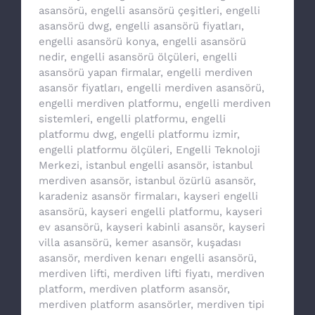
asansörü
,
engelli asansörü çeşitleri
,
engelli
asansörü dwg
,
engelli asansörü fiyatları
,
engelli asansörü konya
,
engelli asansörü
nedir
,
engelli asansörü ölçüleri
,
engelli
asansörü yapan firmalar
,
engelli merdiven
asansör fiyatları
,
engelli merdiven asansörü
,
engelli merdiven platformu
,
engelli merdiven
sistemleri
,
engelli platformu
,
engelli
platformu dwg
,
engelli platformu izmir
,
engelli platformu ölçüleri
,
Engelli Teknoloji
Merkezi
,
istanbul engelli asansör
,
istanbul
merdiven asansör
,
istanbul özürlü asansör
,
karadeniz asansör firmaları
,
kayseri engelli
asansörü
,
kayseri engelli platformu
,
kayseri
ev asansörü
,
kayseri kabinli asansör
,
kayseri
villa asansörü
,
kemer asansör
,
kuşadası
asansör
,
merdiven kenarı engelli asansörü
,
merdiven lifti
,
merdiven lifti fiyatı
,
merdiven
platform
,
merdiven platform asansör
,
merdiven platform asansörler
,
merdiven tipi