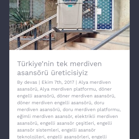
Türkiye’nin tek merdiven asansörü
üreticisiyiz
Türkiye’nin tek merdiven
asansörü üreticisiyiz
By
devas
|
Ekim 7th, 2017
|
Alya merdiven
asansörü
,
Alya merdiven platformu
,
döner
engelli asansörü
,
döner merdiven asansörü
,
döner merdiven engelli asansörü
,
doru
merdiven asansörü
,
doru merdiven platformu
,
eğimli merdiven asansör
,
elektrikli merdiven
asansörü
,
engelli asansör çeşitleri
,
engelli
asansör sistemleri
,
engelli asansör
teknolojileri
,
engelli asansörleri
,
engelli