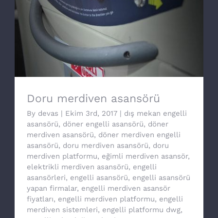
Doru merdiven asansörü
Doru merdiven asansörü
By
devas
|
Ekim 3rd, 2017
|
dış mekan engelli
asansörü
,
döner engelli asansörü
,
döner
merdiven asansörü
,
döner merdiven engelli
asansörü
,
doru merdiven asansörü
,
doru
merdiven platformu
,
eğimli merdiven asansör
,
elektrikli merdiven asansörü
,
engelli
asansörleri
,
engelli asansörü
,
engelli asansörü
yapan firmalar
,
engelli merdiven asansör
fiyatları
,
engelli merdiven platformu
,
engelli
merdiven sistemleri
,
engelli platformu dwg
,