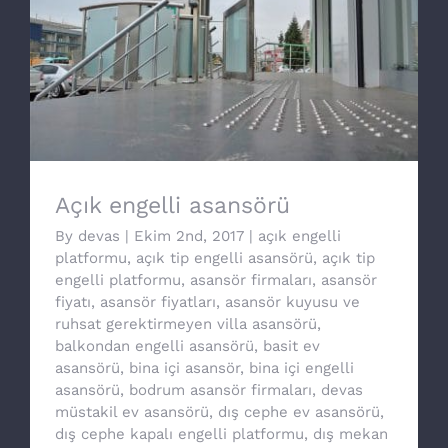
Açık engelli asansörü
Açık engelli asansörü
By
devas
|
Ekim 2nd, 2017
|
açık engelli
platformu
,
açık tip engelli asansörü
,
açık tip
engelli platformu
,
asansör firmaları
,
asansör
fiyatı
,
asansör fiyatları
,
asansör kuyusu ve
ruhsat gerektirmeyen villa asansörü
,
balkondan engelli asansörü
,
basit ev
asansörü
,
bina içi asansör
,
bina içi engelli
asansörü
,
bodrum asansör firmaları
,
devas
müstakil ev asansörü
,
dış cephe ev asansörü
,
dış cephe kapalı engelli platformu
,
dış mekan