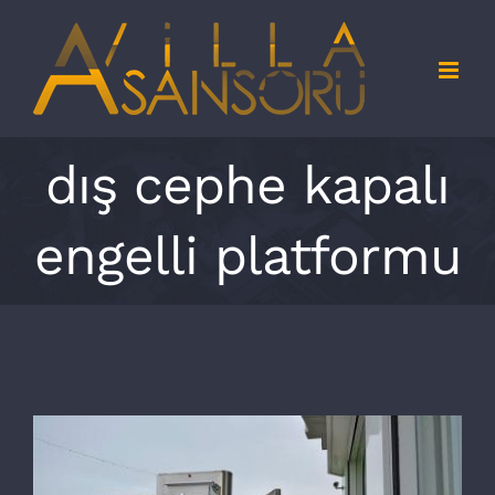
Skip
to
content
dış cephe kapalı
engelli platformu