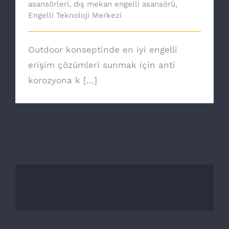
asansörleri
,
dış mekan engelli asansörü
,
Engelli Teknoloji Merkezi
Outdoor konseptinde en iyi engelli
erişim çözümleri sunmak için anti
korozyona k [...]