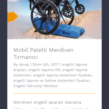
Mobil Paletli Merdiven Tırmanıcı
Mobil Paletli Merdiven
Tırmanıcı
By
devas
|
Ekim 5th, 2017
|
engelli taşıma
araçları
,
engelli taşıma lifti
,
engelli taşıma
sistemleri
,
engelli taşıma sistemleri fiyatları
,
engelli taşıma ve iletme sistemleri fiyatları
,
Engelli Teknoloji Merkezi
Merdiven engelli aparatı olarakta