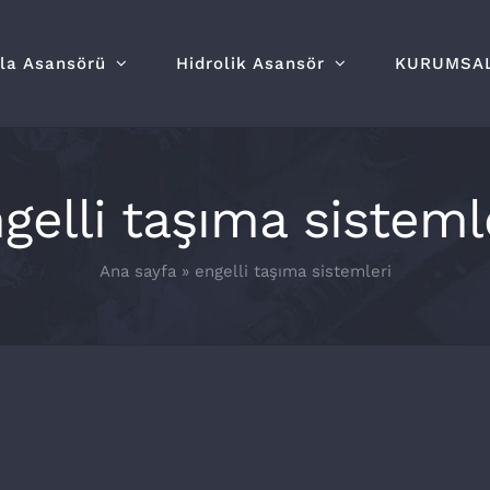
lla Asansörü
Hidrolik Asansör
KURUMSA
gelli taşıma sisteml
Ana sayfa
»
engelli taşıma sistemleri