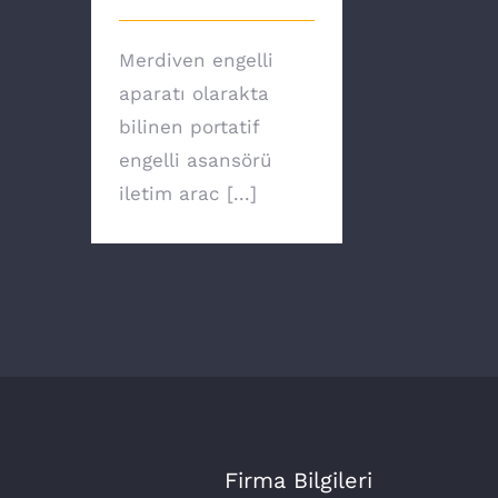
Merdiven engelli
aparatı olarakta
bilinen portatif
engelli asansörü
iletim arac [...]
Firma Bilgileri