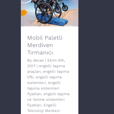
Mobil Paletli Merdiven
Tırmanıcı
Mobil Paletli
Merdiven
Tırmanıcı
By
devas
|
Ekim 5th,
2017
|
engelli taşıma
araçları
,
engelli taşıma
lifti
,
engelli taşıma
sistemleri
,
engelli
taşıma sistemleri
fiyatları
,
engelli taşıma
ve iletme sistemleri
fiyatları
,
Engelli
Teknoloji Merkezi