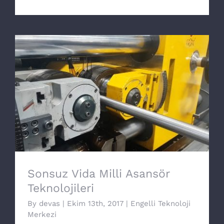
Sonsuz Vida Milli Asansör Teknolojileri
Sonsuz Vida Milli Asansör
Teknolojileri
By
devas
|
Ekim 13th, 2017
|
Engelli Teknoloji
Merkezi