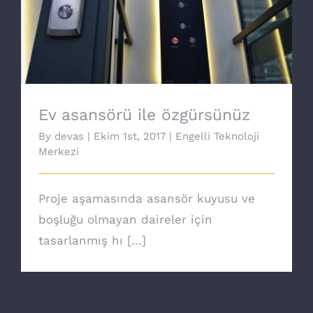
Ev asansörü ile özgürsünüz
Ev asansörü ile özgürsünüz
By
devas
|
Ekim 1st, 2017
|
Engelli Teknoloji
Merkezi
Proje aşamasında asansör kuyusu ve
boşluğu olmayan daireler için
tasarlanmış hı [...]