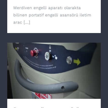
Merdiven engelli aparatı olarakta
bilinen portatif engelli asansörü iletim
arac [...]
Doru merdiven asansörü