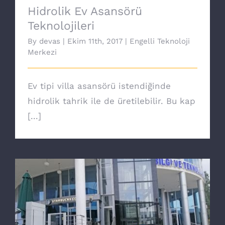
Hidrolik Ev Asansörü
Teknolojileri
By
devas
|
Ekim 11th, 2017
|
Engelli Teknoloji
Merkezi
Ev tipi villa asansörü istendiğinde
hidrolik tahrik ile de üretilebilir. Bu kap
[...]