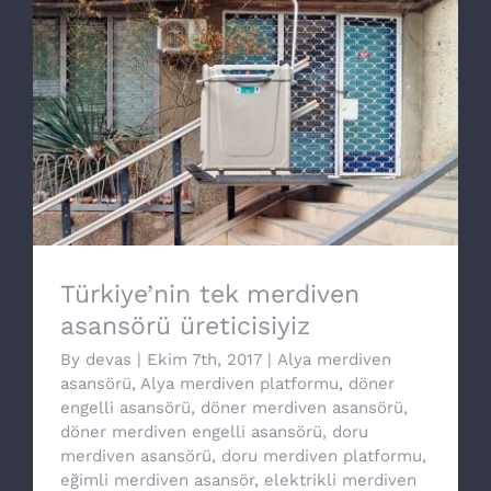
Türkiye’nin tek merdiven asansörü
üreticisiyiz
Türkiye’nin tek merdiven
asansörü üreticisiyiz
By
devas
|
Ekim 7th, 2017
|
Alya merdiven
asansörü
,
Alya merdiven platformu
,
döner
engelli asansörü
,
döner merdiven asansörü
,
döner merdiven engelli asansörü
,
doru
merdiven asansörü
,
doru merdiven platformu
,
eğimli merdiven asansör
,
elektrikli merdiven