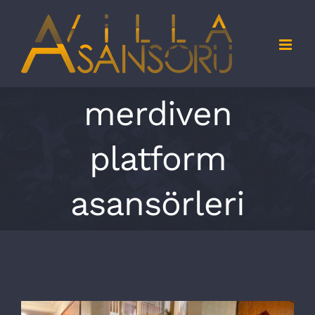
Skip
to
content
merdiven
platform
asansörleri