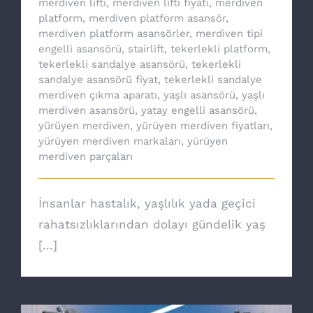
merdiven lifti
,
merdiven lifti fiyatı
,
merdiven
platform
,
merdiven platform asansör
,
merdiven platform asansörler
,
merdiven tipi
engelli asansörü
,
stairlift
,
tekerlekli platform
,
tekerlekli sandalye asansörü
,
tekerlekli
sandalye asansörü fiyat
,
tekerlekli sandalye
merdiven çıkma aparatı
,
yaşlı asansörü
,
yaşlı
merdiven asansörü
,
yatay engelli asansörü
,
yürüyen merdiven
,
yürüyen merdiven fiyatları
,
yürüyen merdiven markaları
,
yürüyen
merdiven parçaları
İnsanlar hastalık, yaşlılık yada geçici
rahatsızlıklarından dolayı gündelik yaş
[...]