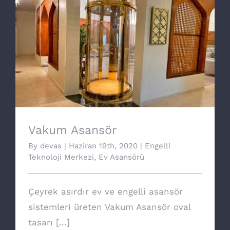
Vakum Asansör
Vakum Asansör
By
devas
|
Haziran 19th, 2020
|
Engelli
Teknoloji Merkezi
,
Ev Asansörü
Çeyrek asırdır ev ve engelli asansör
sistemleri üreten Vakum Asansör oval
tasarı [...]