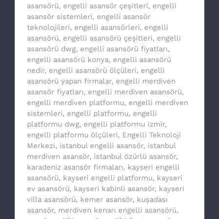
asansörü
,
engelli asansör çeşitleri
,
engelli
asansör sistemleri
,
engelli asansör
teknolojileri
,
engelli asansörleri
,
engelli
asansörü
,
engelli asansörü çeşitleri
,
engelli
asansörü dwg
,
engelli asansörü fiyatları
,
engelli asansörü konya
,
engelli asansörü
nedir
,
engelli asansörü ölçüleri
,
engelli
asansörü yapan firmalar
,
engelli merdiven
asansör fiyatları
,
engelli merdiven asansörü
,
engelli merdiven platformu
,
engelli merdiven
sistemleri
,
engelli platformu
,
engelli
platformu dwg
,
engelli platformu izmir
,
engelli platformu ölçüleri
,
Engelli Teknoloji
Merkezi
,
istanbul engelli asansör
,
istanbul
merdiven asansör
,
istanbul özürlü asansör
,
karadeniz asansör firmaları
,
kayseri engelli
asansörü
,
kayseri engelli platformu
,
kayseri
ev asansörü
,
kayseri kabinli asansör
,
kayseri
villa asansörü
,
kemer asansör
,
kuşadası
asansör
,
merdiven kenarı engelli asansörü
,