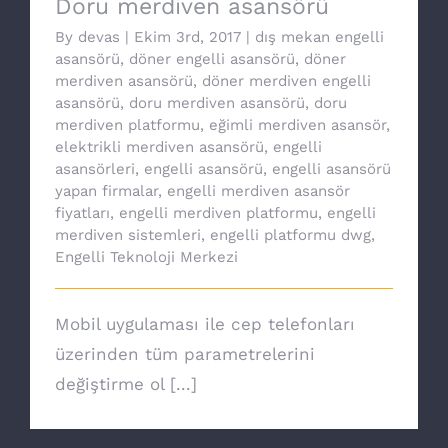
Doru merdiven asansörü
By
devas
|
Ekim 3rd, 2017
|
dış mekan engelli
asansörü
,
döner engelli asansörü
,
döner
merdiven asansörü
,
döner merdiven engelli
asansörü
,
doru merdiven asansörü
,
doru
merdiven platformu
,
eğimli merdiven asansör
,
elektrikli merdiven asansörü
,
engelli
asansörleri
,
engelli asansörü
,
engelli asansörü
yapan firmalar
,
engelli merdiven asansör
fiyatları
,
engelli merdiven platformu
,
engelli
merdiven sistemleri
,
engelli platformu dwg
,
Engelli Teknoloji Merkezi
Mobil uygulaması ile cep telefonları
üzerinden tüm parametrelerini
değiştirme ol [...]