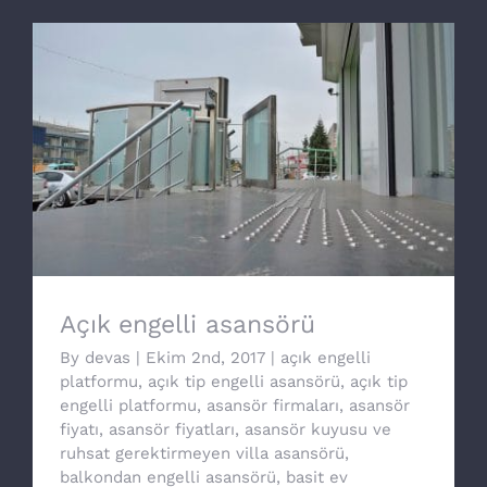
Açık engelli asansörü
Açık engelli asansörü
By
devas
|
Ekim 2nd, 2017
|
açık engelli
platformu
,
açık tip engelli asansörü
,
açık tip
engelli platformu
,
asansör firmaları
,
asansör
fiyatı
,
asansör fiyatları
,
asansör kuyusu ve
ruhsat gerektirmeyen villa asansörü
,
balkondan engelli asansörü
,
basit ev