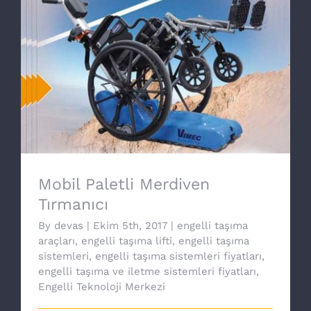
Mobil Paletli Merdiven Tırmanıcı
Mobil Paletli Merdiven
Tırmanıcı
By
devas
|
Ekim 5th, 2017
|
engelli taşıma
araçları
,
engelli taşıma lifti
,
engelli taşıma
sistemleri
,
engelli taşıma sistemleri fiyatları
,
engelli taşıma ve iletme sistemleri fiyatları
,
Engelli Teknoloji Merkezi