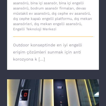
asansörü
,
bina içi asansör
,
bina içi engelli
asansörü
,
bodrum asansör firmaları
,
devas
müstakil ev asansörü
,
dış cephe ev asansörü
,
dış cephe kapalı engelli platformu
,
dış mekan
asansörleri
,
dış mekan engelli asansörü
,
Engelli Teknoloji Merkezi
Outdoor konseptinde en iyi engelli
erişim çözümleri sunmak için anti
korozyona k [...]