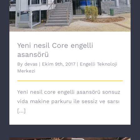
Yeni nesil Core engelli asansörü
Yeni nesil Core engelli
asansörü
By
devas
|
Ekim 9th, 2017
|
Engelli Teknoloji
Merkezi
Yeni nesil core engelli asansörü sonsuz
vida makine parkuru ile sessiz ve sarsı
[...]