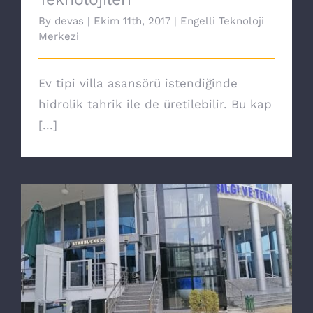
By
devas
|
Ekim 11th, 2017
|
Engelli Teknoloji
Merkezi
Ev tipi villa asansörü istendiğinde
hidrolik tahrik ile de üretilebilir. Bu kap
[...]
Yeni nesil Core engelli asansörü