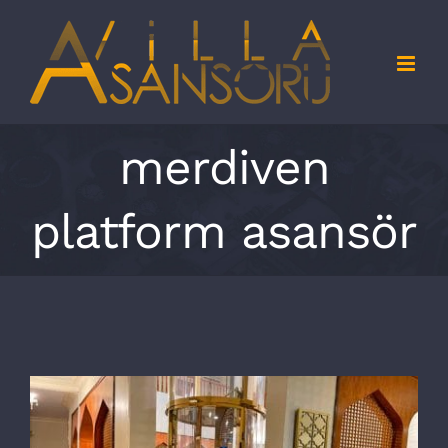
Skip
to
content
merdiven
platform asansör