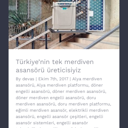
Türkiye’nin tek merdiven asansörü
üreticisiyiz
Türkiye’nin tek merdiven
asansörü üreticisiyiz
By
devas
|
Ekim 7th, 2017
|
Alya merdiven
asansörü
,
Alya merdiven platformu
,
döner
engelli asansörü
,
döner merdiven asansörü
,
döner merdiven engelli asansörü
,
doru
merdiven asansörü
,
doru merdiven platformu
,
eğimli merdiven asansör
,
elektrikli merdiven
asansörü
,
engelli asansör çeşitleri
,
engelli
asansör sistemleri
,
engelli asansör