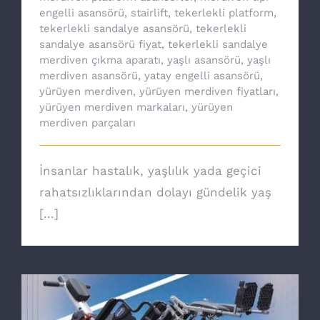
engelli asansörü
,
stairlift
,
tekerlekli platform
,
tekerlekli sandalye asansörü
,
tekerlekli
sandalye asansörü fiyat
,
tekerlekli sandalye
merdiven çıkma aparatı
,
yaşlı asansörü
,
yaşlı
merdiven asansörü
,
yatay engelli asansörü
,
yürüyen merdiven
,
yürüyen merdiven fiyatları
,
yürüyen merdiven markaları
,
yürüyen
merdiven parçaları
İnsanlar hastalık, yaşlılık yada geçici
rahatsızlıklarından dolayı gündelik yaş
[...]