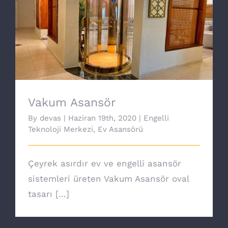
Vakum Asansör
Vakum Asansör
By
devas
|
Haziran 19th, 2020
|
Engelli
Teknoloji Merkezi
,
Ev Asansörü
Çeyrek asırdır ev ve engelli asansör
sistemleri üreten Vakum Asansör oval
tasarı [...]