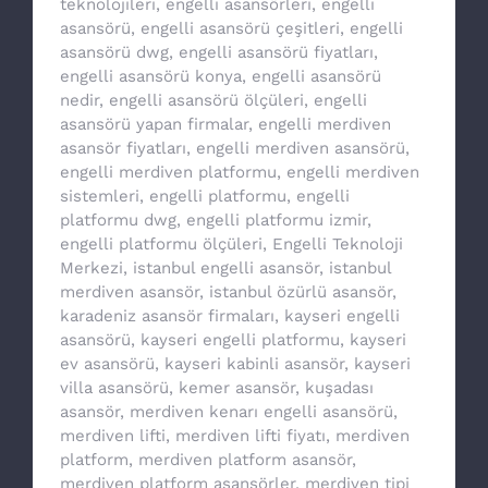
teknolojileri
,
engelli asansörleri
,
engelli
asansörü
,
engelli asansörü çeşitleri
,
engelli
asansörü dwg
,
engelli asansörü fiyatları
,
engelli asansörü konya
,
engelli asansörü
nedir
,
engelli asansörü ölçüleri
,
engelli
asansörü yapan firmalar
,
engelli merdiven
asansör fiyatları
,
engelli merdiven asansörü
,
engelli merdiven platformu
,
engelli merdiven
sistemleri
,
engelli platformu
,
engelli
platformu dwg
,
engelli platformu izmir
,
engelli platformu ölçüleri
,
Engelli Teknoloji
Merkezi
,
istanbul engelli asansör
,
istanbul
merdiven asansör
,
istanbul özürlü asansör
,
karadeniz asansör firmaları
,
kayseri engelli
asansörü
,
kayseri engelli platformu
,
kayseri
ev asansörü
,
kayseri kabinli asansör
,
kayseri
villa asansörü
,
kemer asansör
,
kuşadası
asansör
,
merdiven kenarı engelli asansörü
,
merdiven lifti
,
merdiven lifti fiyatı
,
merdiven
platform
,
merdiven platform asansör
,
merdiven platform asansörler
,
merdiven tipi