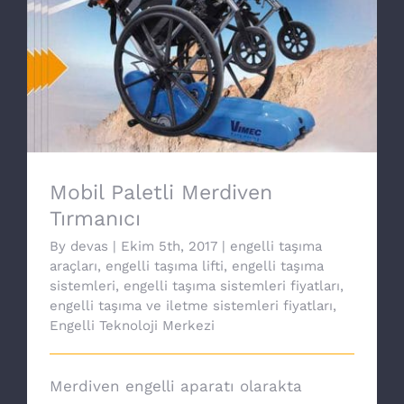
Mobil Paletli Merdiven Tırmanıcı
Mobil Paletli Merdiven
Tırmanıcı
By
devas
|
Ekim 5th, 2017
|
engelli taşıma
araçları
,
engelli taşıma lifti
,
engelli taşıma
sistemleri
,
engelli taşıma sistemleri fiyatları
,
engelli taşıma ve iletme sistemleri fiyatları
,
Engelli Teknoloji Merkezi
Merdiven engelli aparatı olarakta