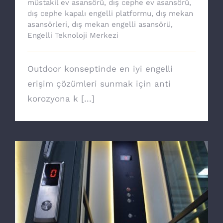
müstakil ev asansörü
,
dış cephe ev asansörü
,
dış cephe kapalı engelli platformu
,
dış mekan
asansörleri
,
dış mekan engelli asansörü
,
Engelli Teknoloji Merkezi
Outdoor konseptinde en iyi engelli
erişim çözümleri sunmak için anti
korozyona k [...]
Ev asansörü ile özgürsünüz