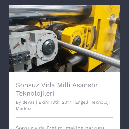
Sonsuz Vida Milli Asansör Teknolojileri
Sonsuz Vida Milli Asansör
Teknolojileri
By
devas
|
Ekim 13th, 2017
|
Engelli Teknoloji
Merkezi
Sonsuz vida üretimi makine parkuru