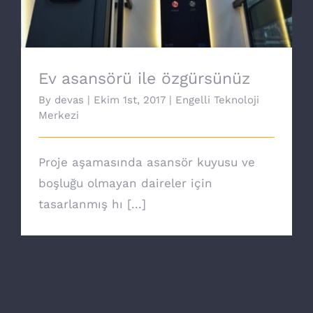
Ev asansörü ile özgürsünüz
By
devas
|
Ekim 1st, 2017
|
Engelli Teknoloji
Merkezi
Proje aşamasında asansör kuyusu ve
boşluğu olmayan daireler için
tasarlanmış hı [...]