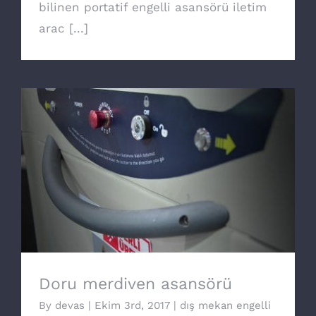
bilinen portatif engelli asansörü iletim
arac [...]
Doru merdiven asansörü
Doru merdiven asansörü
By
devas
|
Ekim 3rd, 2017
|
dış mekan engelli