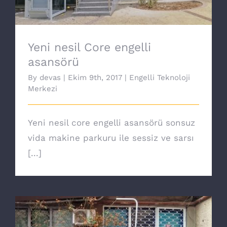
Yeni nesil Core engelli
asansörü
By
devas
|
Ekim 9th, 2017
|
Engelli Teknoloji
Merkezi
Yeni nesil core engelli asansörü sonsuz
vida makine parkuru ile sessiz ve sarsı
[...]