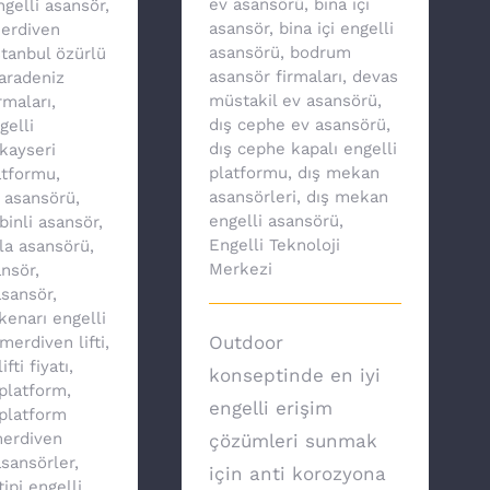
ev asansörü
,
bina içi
ngelli asansör
,
asansör
,
bina içi engelli
merdiven
asansörü
,
bodrum
stanbul özürlü
asansör firmaları
,
devas
aradeniz
müstakil ev asansörü
,
rmaları
,
dış cephe ev asansörü
,
gelli
dış cephe kapalı engelli
kayseri
platformu
,
dış mekan
atformu
,
asansörleri
,
dış mekan
v asansörü
,
engelli asansörü
,
binli asansör
,
Engelli Teknoloji
lla asansörü
,
Merkezi
nsör
,
asansör
,
enarı engelli
Outdoor
merdiven lifti
,
fti fiyatı
,
konseptinde en iyi
platform
,
engelli erişim
platform
erdiven
çözümleri sunmak
asansörler
,
için anti korozyona
ipi engelli