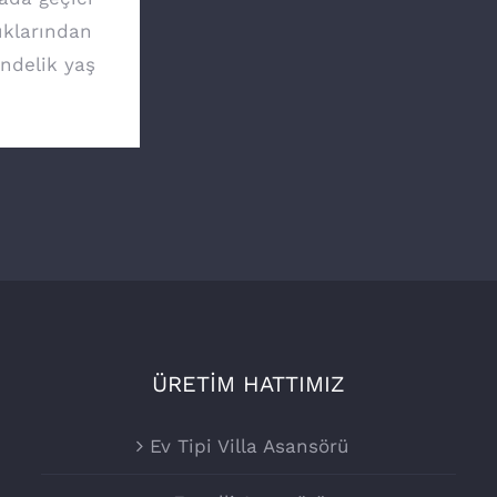
ıklarından
ündelik yaş
ÜRETİM HATTIMIZ
Ev Tipi Villa Asansörü