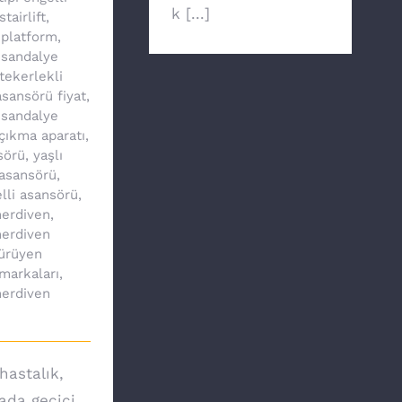
k [...]
stairlift
,
 platform
,
 sandalye
tekerlekli
sansörü fiyat
,
 sandalye
çıkma aparatı
,
sörü
,
yaşlı
asansörü
,
lli asansörü
,
erdiven
,
erdiven
ürüyen
markaları
,
erdiven
hastalık,
yada geçici