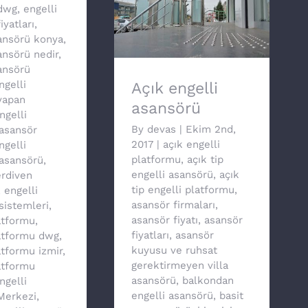
dwg
,
engelli
iyatları
,
Açık engelli asansörü
sansörü konya
,
ansörü nedir
,
ansörü
ngelli
Açık engelli
yapan
asansörü
ngelli
By
devas
|
Ekim 2nd,
asansör
2017
|
açık engelli
ngelli
platformu
,
açık tip
asansörü
,
engelli asansörü
,
açık
erdiven
tip engelli platformu
,
,
engelli
asansör firmaları
,
sistemleri
,
asansör fiyatı
,
asansör
atformu
,
fiyatları
,
asansör
latformu dwg
,
kuyusu ve ruhsat
atformu izmir
,
gerektirmeyen villa
atformu
asansörü
,
balkondan
ngelli
engelli asansörü
,
basit
 Merkezi
,