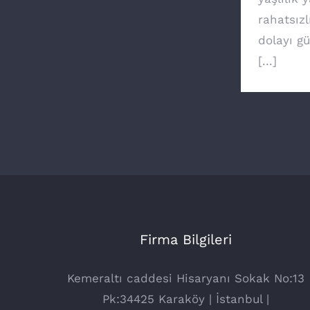
rahatsızl
dolayı g
[...]
Firma Bilgileri
Kemeraltı caddesi Hisaryanı Sokak No:13
Pk:34425 Karaköy | İstanbul |