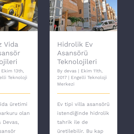
 Vida Milli
Hidrolik Ev Asansörü
Teknolojileri
Teknolojileri
 Vida
Hidrolik Ev
Asansör
Asansörü
jileri
Teknolojileri
Ekim 13th,
By
devas
|
Ekim 11th,
lli Teknoloji
2017
|
Engelli Teknoloji
Merkezi
ida üretimi
Ev tipi villa asansörü
arkuru olan
istendiğinde hidrolik
a Devas,
tahrik ile de
asansör
üretilebilir. Bu kap