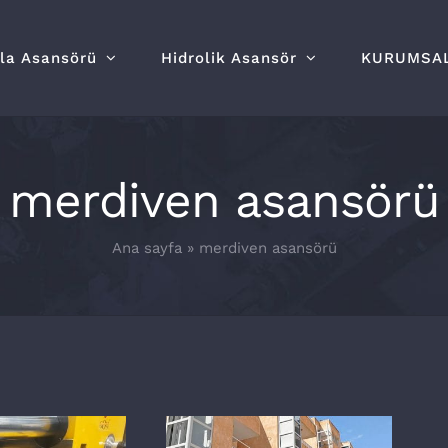
lla Asansörü
Hidrolik Asansör
KURUMSA
merdiven asansörü
Ana sayfa
»
merdiven asansörü