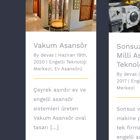
Sonsuz
Vakum Asansör
Asansör 
Vakum Asansör
Sonsuz
Milli 
By
devas
|
Haziran 19th,
2020
|
Engelli Teknoloji
Teknolo
Merkezi
,
Ev Asansörü
By
devas
|
2017
|
Enge
Merkezi
Çeyrek asırdır ev ve
engelli asansör
sistemleri üreten
Sonsuz v
Vakum Asansör oval
makine p
tasarı [...]
tek firm
engelli 