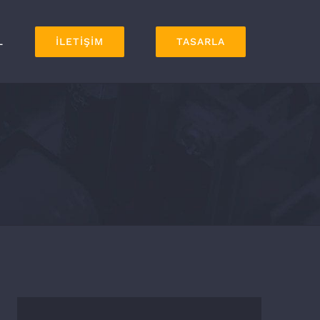
L
İLETİŞİM
TASARLA