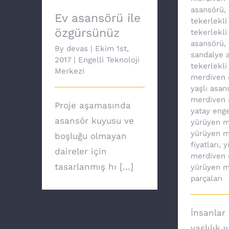
asansörü
,
Ev asansörü ile
tekerlekli
özgürsünüz
tekerlekli
asansörü
,
By
devas
|
Ekim 1st,
sandalye a
2017
|
Engelli Teknoloji
tekerlekli
Merkezi
merdiven 
yaşlı asan
merdiven 
Proje aşamasında
yatay enge
asansör kuyusu ve
yürüyen m
yürüyen m
boşluğu olmayan
fiyatları
,
y
daireler için
merdiven 
tasarlanmış hı [...]
yürüyen m
parçaları
İnsanlar 
yaşlılık 