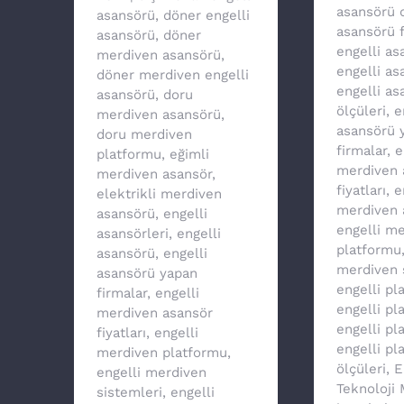
asansörü 
asansörü
,
döner engelli
asansörü f
asansörü
,
döner
engelli a
merdiven asansörü
,
engelli as
döner merdiven engelli
engelli as
asansörü
,
doru
ölçüleri
,
e
merdiven asansörü
,
asansörü 
doru merdiven
firmalar
,
e
platformu
,
eğimli
merdiven 
merdiven asansör
,
fiyatları
,
e
elektrikli merdiven
merdiven 
asansörü
,
engelli
engelli m
asansörleri
,
engelli
platformu
asansörü
,
engelli
merdiven 
asansörü yapan
engelli pl
firmalar
,
engelli
engelli p
merdiven asansör
engelli pl
fiyatları
,
engelli
engelli pl
merdiven platformu
,
ölçüleri
,
E
engelli merdiven
Teknoloji
sistemleri
,
engelli