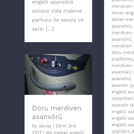
engelli asansörü
merdiven 
sonsuz vida makine
döner eng
parkuru ile sessiz ve
döner mer
asansörü
,
sarsı [...]
merdiven 
asansörü
,
merdiven 
doru merd
platformu
merdiven 
elektrikli
Doru merdiven
asansörü
,
asansörü
asansör çe
engelli as
sistemleri
asansör te
Doru merdiven
engelli as
asansörü
engelli as
engelli as
By
devas
|
Ekim 3rd,
çeşitleri
,
e
2017
|
dış mekan engelli