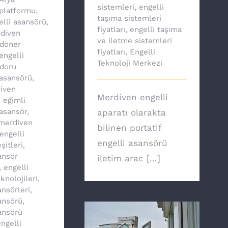
sistemleri
,
engelli
platformu
,
taşıma sistemleri
elli asansörü
,
fiyatları
,
engelli taşıma
diven
ve iletme sistemleri
döner
fiyatları
,
Engelli
engelli
Teknoloji Merkezi
doru
asansörü
,
iven
Merdiven engelli
,
eğimli
asansör
,
aparatı olarakta
 merdiven
bilinen portatif
engelli
engelli asansörü
şitleri
,
ansör
iletim arac [...]
,
engelli
knolojileri
,
ansörleri
,
ansörü
,
ansörü
ngelli