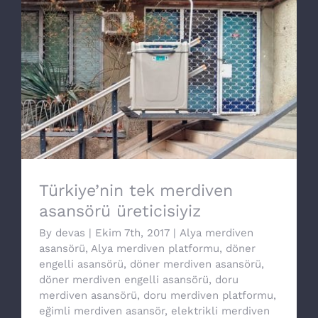
Türkiye’nin tek merdiven asansörü
üreticisiyiz
Türkiye’nin tek merdiven
asansörü üreticisiyiz
By
devas
|
Ekim 7th, 2017
|
Alya merdiven
asansörü
,
Alya merdiven platformu
,
döner
engelli asansörü
,
döner merdiven asansörü
,
döner merdiven engelli asansörü
,
doru
merdiven asansörü
,
doru merdiven platformu
,
eğimli merdiven asansör
,
elektrikli merdiven