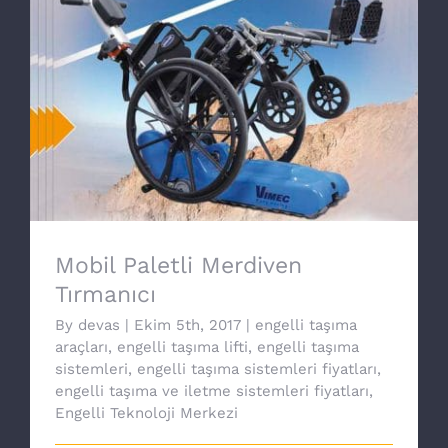
Mobil Paletli Merdiven Tırmanıcı
Mobil Paletli Merdiven
Tırmanıcı
By
devas
|
Ekim 5th, 2017
|
engelli taşıma
araçları
,
engelli taşıma lifti
,
engelli taşıma
sistemleri
,
engelli taşıma sistemleri fiyatları
,
engelli taşıma ve iletme sistemleri fiyatları
,
Engelli Teknoloji Merkezi