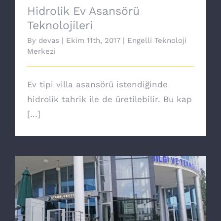
Hidrolik Ev Asansörü
Teknolojileri
By
devas
|
Ekim 11th, 2017
|
Engelli Teknoloji
Merkezi
Ev tipi villa asansörü istendiğinde
hidrolik tahrik ile de üretilebilir. Bu kap
[...]