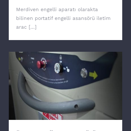
Merdiven engelli aparatı olarakta
bilinen portatif engelli asansörü iletim
arac [...]
Doru merdiven asansörü