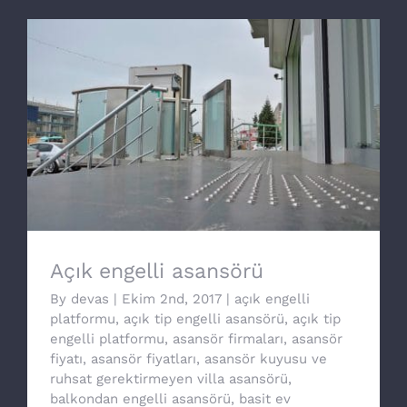
Açık engelli asansörü
Açık engelli asansörü
By
devas
|
Ekim 2nd, 2017
|
açık engelli
platformu
,
açık tip engelli asansörü
,
açık tip
engelli platformu
,
asansör firmaları
,
asansör
fiyatı
,
asansör fiyatları
,
asansör kuyusu ve
ruhsat gerektirmeyen villa asansörü
,
balkondan engelli asansörü
,
basit ev