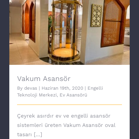
Vakum Asansör
Vakum Asansör
By
devas
|
Haziran 19th, 2020
|
Engelli
Teknoloji Merkezi
,
Ev Asansörü
Çeyrek asırdır ev ve engelli asansör
sistemleri üreten Vakum Asansör oval
tasarı [...]