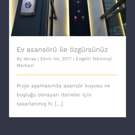
Ev asansörü ile özgürsünüz
Ev asansörü ile özgürsünüz
By
devas
|
Ekim 1st, 2017
|
Engelli Teknoloji
Merkezi
Proje aşamasında asansör kuyusu ve
boşluğu olmayan daireler için
tasarlanmış hı [...]