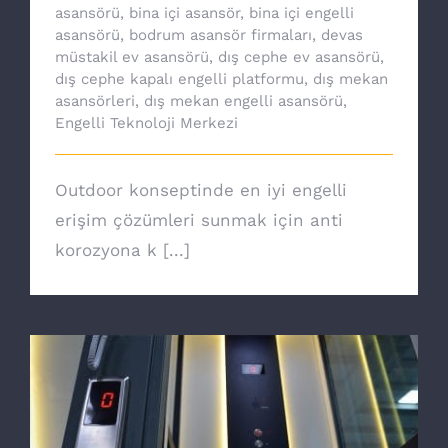
asansörü
,
bina içi asansör
,
bina içi engelli
asansörü
,
bodrum asansör firmaları
,
devas
müstakil ev asansörü
,
dış cephe ev asansörü
,
dış cephe kapalı engelli platformu
,
dış mekan
asansörleri
,
dış mekan engelli asansörü
,
Engelli Teknoloji Merkezi
Outdoor konseptinde en iyi engelli
erişim çözümleri sunmak için anti
korozyona k [...]