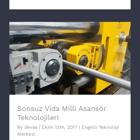
Sonsuz Vida Milli Asansör Teknolojileri
Sonsuz Vida Milli Asansör
Teknolojileri
By
devas
|
Ekim 13th, 2017
|
Engelli Teknoloji
Merkezi