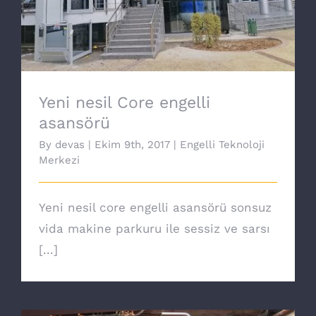
Yeni nesil Core engelli asansörü
Yeni nesil Core engelli
asansörü
By
devas
|
Ekim 9th, 2017
|
Engelli Teknoloji
Merkezi
Yeni nesil core engelli asansörü sonsuz
vida makine parkuru ile sessiz ve sarsı
[...]