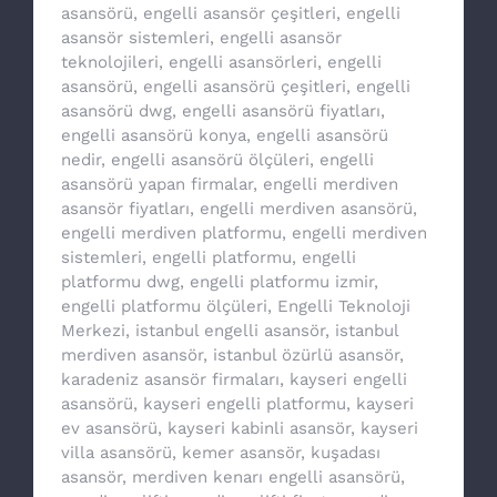
asansörü
,
engelli asansör çeşitleri
,
engelli
asansör sistemleri
,
engelli asansör
teknolojileri
,
engelli asansörleri
,
engelli
asansörü
,
engelli asansörü çeşitleri
,
engelli
asansörü dwg
,
engelli asansörü fiyatları
,
engelli asansörü konya
,
engelli asansörü
nedir
,
engelli asansörü ölçüleri
,
engelli
asansörü yapan firmalar
,
engelli merdiven
asansör fiyatları
,
engelli merdiven asansörü
,
engelli merdiven platformu
,
engelli merdiven
sistemleri
,
engelli platformu
,
engelli
platformu dwg
,
engelli platformu izmir
,
engelli platformu ölçüleri
,
Engelli Teknoloji
Merkezi
,
istanbul engelli asansör
,
istanbul
merdiven asansör
,
istanbul özürlü asansör
,
karadeniz asansör firmaları
,
kayseri engelli
asansörü
,
kayseri engelli platformu
,
kayseri
ev asansörü
,
kayseri kabinli asansör
,
kayseri
villa asansörü
,
kemer asansör
,
kuşadası
asansör
,
merdiven kenarı engelli asansörü
,