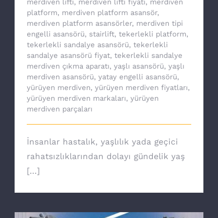
merdiven lifti
,
merdiven lifti fiyatı
,
merdiven
platform
,
merdiven platform asansör
,
merdiven platform asansörler
,
merdiven tipi
engelli asansörü
,
stairlift
,
tekerlekli platform
,
tekerlekli sandalye asansörü
,
tekerlekli
sandalye asansörü fiyat
,
tekerlekli sandalye
merdiven çıkma aparatı
,
yaşlı asansörü
,
yaşlı
merdiven asansörü
,
yatay engelli asansörü
,
yürüyen merdiven
,
yürüyen merdiven fiyatları
,
yürüyen merdiven markaları
,
yürüyen
merdiven parçaları
İnsanlar hastalık, yaşlılık yada geçici
rahatsızlıklarından dolayı gündelik yaş
[...]