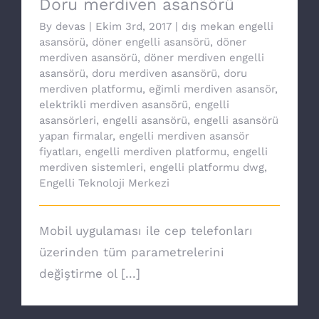
Doru merdiven asansörü
By
devas
|
Ekim 3rd, 2017
|
dış mekan engelli
asansörü
,
döner engelli asansörü
,
döner
merdiven asansörü
,
döner merdiven engelli
asansörü
,
doru merdiven asansörü
,
doru
merdiven platformu
,
eğimli merdiven asansör
,
elektrikli merdiven asansörü
,
engelli
asansörleri
,
engelli asansörü
,
engelli asansörü
yapan firmalar
,
engelli merdiven asansör
fiyatları
,
engelli merdiven platformu
,
engelli
merdiven sistemleri
,
engelli platformu dwg
,
Engelli Teknoloji Merkezi
Mobil uygulaması ile cep telefonları
üzerinden tüm parametrelerini
değiştirme ol [...]