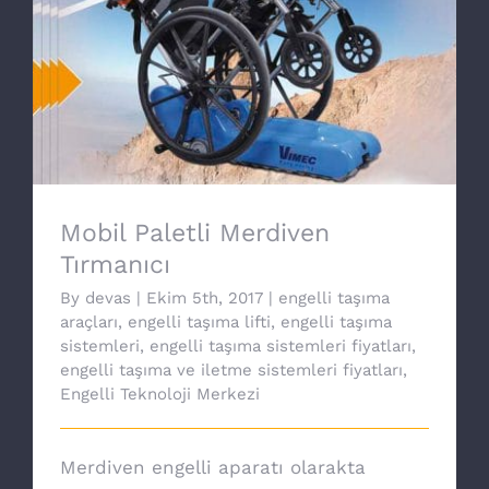
Mobil Paletli Merdiven Tırmanıcı
Mobil Paletli Merdiven
Tırmanıcı
By
devas
|
Ekim 5th, 2017
|
engelli taşıma
araçları
,
engelli taşıma lifti
,
engelli taşıma
sistemleri
,
engelli taşıma sistemleri fiyatları
,
engelli taşıma ve iletme sistemleri fiyatları
,
Engelli Teknoloji Merkezi
Merdiven engelli aparatı olarakta