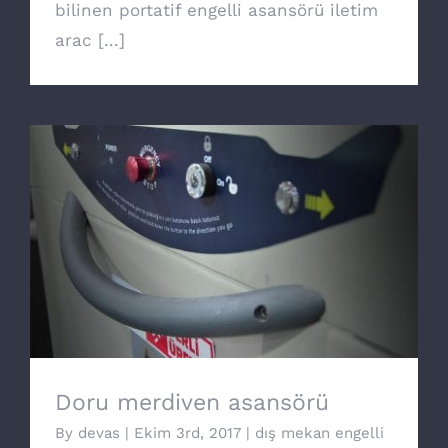
bilinen portatif engelli asansörü iletim
arac [...]
Doru merdiven asansörü
Doru merdiven asansörü
By
devas
|
Ekim 3rd, 2017
|
dış mekan engelli