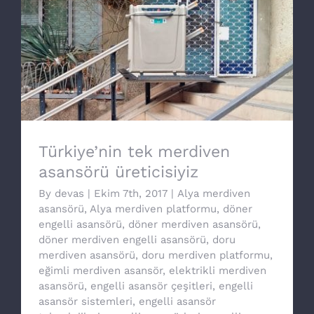
Türkiye’nin tek merdiven asansörü
üreticisiyiz
Türkiye’nin tek merdiven
asansörü üreticisiyiz
By
devas
|
Ekim 7th, 2017
|
Alya merdiven
asansörü
,
Alya merdiven platformu
,
döner
engelli asansörü
,
döner merdiven asansörü
,
döner merdiven engelli asansörü
,
doru
merdiven asansörü
,
doru merdiven platformu
,
eğimli merdiven asansör
,
elektrikli merdiven
asansörü
,
engelli asansör çeşitleri
,
engelli
asansör sistemleri
,
engelli asansör