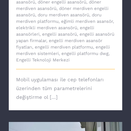
asansörü
,
döner engelli asansörü
,
döner
merdiven asansörü
,
döner merdiven engelli
asansörü
,
doru merdiven asansörü
,
doru
merdiven platformu
,
eğimli merdiven asansör
,
elektrikli merdiven asansörü
,
engelli
asansörleri
,
engelli asansörü
,
engelli asansörü
yapan firmalar
,
engelli merdiven asansör
fiyatları
,
engelli merdiven platformu
,
engelli
merdiven sistemleri
,
engelli platformu dwg
,
Engelli Teknoloji Merkezi
Mobil uygulaması ile cep telefonları
üzerinden tüm parametrelerini
değiştirme ol [...]