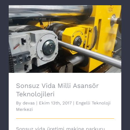
Sonsuz Vida Milli Asansör Teknolojileri
Sonsuz Vida Milli Asansör
Teknolojileri
By
devas
|
Ekim 13th, 2017
|
Engelli Teknoloji
Merkezi
Sonsuz vida üretimi makine parkuru