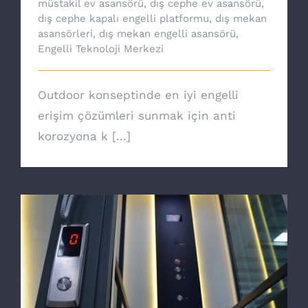
müstakil ev asansörü
,
dış cephe ev asansörü
,
dış cephe kapalı engelli platformu
,
dış mekan
asansörleri
,
dış mekan engelli asansörü
,
Engelli Teknoloji Merkezi
Outdoor konseptinde en iyi engelli
erişim çözümleri sunmak için anti
korozyona k [...]
Ev asansörü ile özgürsünüz