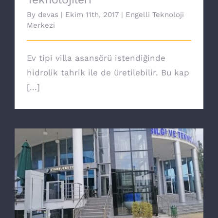
By
devas
|
Ekim 11th, 2017
|
Engelli Teknoloji
Merkezi
Ev tipi villa asansörü istendiğinde
hidrolik tahrik ile de üretilebilir. Bu kap
[...]
Yeni nesil Core engelli asansörü