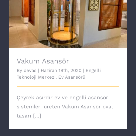
Vakum Asansör
Vakum Asansör
By
devas
|
Haziran 19th, 2020
|
Engelli
Teknoloji Merkezi
,
Ev Asansörü
Çeyrek asırdır ev ve engelli asansör
sistemleri üreten Vakum Asansör oval
tasarı [...]