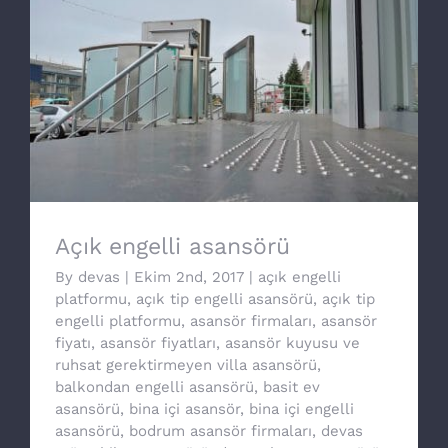
Açık engelli asansörü
Açık engelli asansörü
By
devas
|
Ekim 2nd, 2017
|
açık engelli
platformu
,
açık tip engelli asansörü
,
açık tip
engelli platformu
,
asansör firmaları
,
asansör
fiyatı
,
asansör fiyatları
,
asansör kuyusu ve
ruhsat gerektirmeyen villa asansörü
,
balkondan engelli asansörü
,
basit ev
asansörü
,
bina içi asansör
,
bina içi engelli
asansörü
,
bodrum asansör firmaları
,
devas