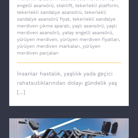
engelli asansörü
,
stairlift
,
tekerlekli platform
,
tekerlekli sandalye asansörü
,
tekerlekli
sandalye asansörü fiyat
,
tekerlekli sandalye
merdiven çıkma aparatı
,
yaşlı asansörü
,
yaşlı
merdiven asansörü
,
yatay engelli asansörü
,
yürüyen merdiven
,
yürüyen merdiven fiyatları
,
yürüyen merdiven markaları
,
yürüyen
merdiven parçaları
İnsanlar hastalık, yaşlılık yada geçici
rahatsızlıklarından dolayı gündelik yaş
[...]