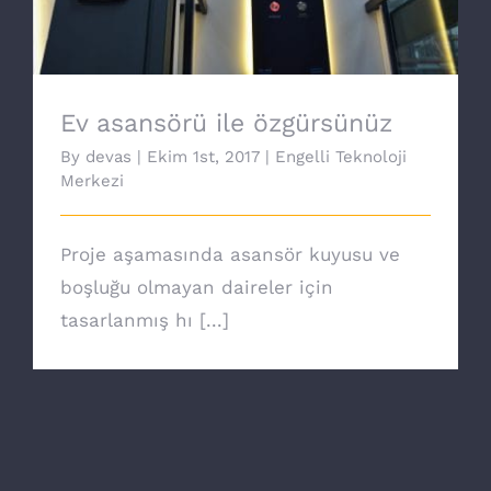
Ev asansörü ile özgürsünüz
By
devas
|
Ekim 1st, 2017
|
Engelli Teknoloji
Merkezi
Proje aşamasında asansör kuyusu ve
boşluğu olmayan daireler için
tasarlanmış hı [...]