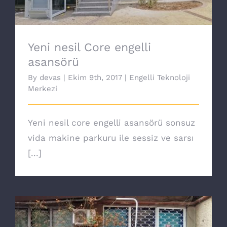
Yeni nesil Core engelli
asansörü
By
devas
|
Ekim 9th, 2017
|
Engelli Teknoloji
Merkezi
Yeni nesil core engelli asansörü sonsuz
vida makine parkuru ile sessiz ve sarsı
[...]