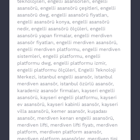
teknolojileri
,
engelli asansörleri
,
engelli
asansörü
,
engelli asansörü çeşitleri
,
engelli
asansörü dwg
,
engelli asansörü fiyatları
,
engelli asansörü konya
,
engelli asansörü
nedir
,
engelli asansörü ölçüleri
,
engelli
asansörü yapan firmalar
,
engelli merdiven
asansör fiyatları
,
engelli merdiven asansörü
,
engelli merdiven platformu
,
engelli merdiven
sistemleri
,
engelli platformu
,
engelli
platformu dwg
,
engelli platformu izmir
,
engelli platformu ölçüleri
,
Engelli Teknoloji
Merkezi
,
istanbul engelli asansör
,
istanbul
merdiven asansör
,
istanbul özürlü asansör
,
karadeniz asansör firmaları
,
kayseri engelli
asansörü
,
kayseri engelli platformu
,
kayseri
ev asansörü
,
kayseri kabinli asansör
,
kayseri
villa asansörü
,
kemer asansör
,
kuşadası
asansör
,
merdiven kenarı engelli asansörü
,
merdiven lifti
,
merdiven lifti fiyatı
,
merdiven
platform
,
merdiven platform asansör
,
merdiven platform asansörler
,
merdiven tipi