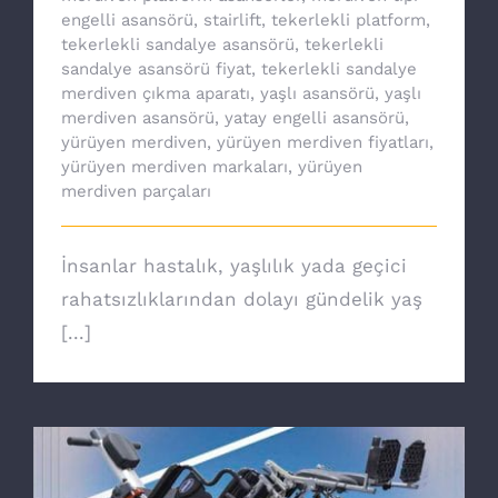
engelli asansörü
,
stairlift
,
tekerlekli platform
,
tekerlekli sandalye asansörü
,
tekerlekli
sandalye asansörü fiyat
,
tekerlekli sandalye
merdiven çıkma aparatı
,
yaşlı asansörü
,
yaşlı
merdiven asansörü
,
yatay engelli asansörü
,
yürüyen merdiven
,
yürüyen merdiven fiyatları
,
yürüyen merdiven markaları
,
yürüyen
merdiven parçaları
İnsanlar hastalık, yaşlılık yada geçici
rahatsızlıklarından dolayı gündelik yaş
[...]