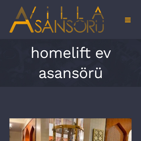
Skip
to
content
homelift ev
asansörü