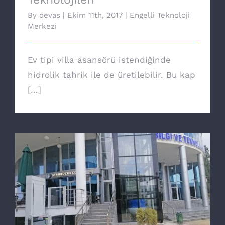
By
devas
|
Ekim 11th, 2017
|
Engelli Teknoloji
Merkezi
Ev tipi villa asansörü istendiğinde
hidrolik tahrik ile de üretilebilir. Bu kap
[...]
Yeni nesil Core engelli asansörü