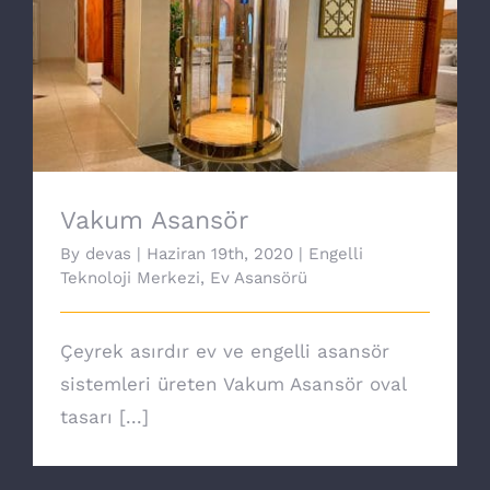
Vakum Asansör
Vakum Asansör
By
devas
|
Haziran 19th, 2020
|
Engelli
Teknoloji Merkezi
,
Ev Asansörü
Çeyrek asırdır ev ve engelli asansör
sistemleri üreten Vakum Asansör oval
tasarı [...]