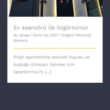
Ev asansörü ile özgürsünüz
By
devas
|
Ekim 1st, 2017
|
Engelli Teknoloji
Merkezi
Proje aşamasında asansör kuyusu ve
boşluğu olmayan daireler için
tasarlanmış hı [...]