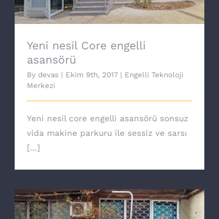
Yeni nesil Core engelli
asansörü
By
devas
|
Ekim 9th, 2017
|
Engelli Teknoloji
Merkezi
Yeni nesil core engelli asansörü sonsuz
vida makine parkuru ile sessiz ve sarsı
[...]