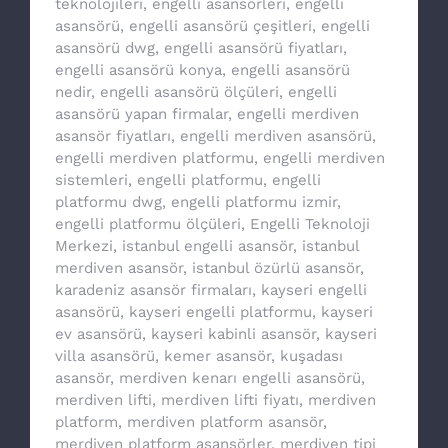
teknolojileri
,
engelli asansörleri
,
engelli
asansörü
,
engelli asansörü çeşitleri
,
engelli
asansörü dwg
,
engelli asansörü fiyatları
,
engelli asansörü konya
,
engelli asansörü
nedir
,
engelli asansörü ölçüleri
,
engelli
asansörü yapan firmalar
,
engelli merdiven
asansör fiyatları
,
engelli merdiven asansörü
,
engelli merdiven platformu
,
engelli merdiven
sistemleri
,
engelli platformu
,
engelli
platformu dwg
,
engelli platformu izmir
,
engelli platformu ölçüleri
,
Engelli Teknoloji
Merkezi
,
istanbul engelli asansör
,
istanbul
merdiven asansör
,
istanbul özürlü asansör
,
karadeniz asansör firmaları
,
kayseri engelli
asansörü
,
kayseri engelli platformu
,
kayseri
ev asansörü
,
kayseri kabinli asansör
,
kayseri
villa asansörü
,
kemer asansör
,
kuşadası
asansör
,
merdiven kenarı engelli asansörü
,
merdiven lifti
,
merdiven lifti fiyatı
,
merdiven
platform
,
merdiven platform asansör
,
merdiven platform asansörler
,
merdiven tipi