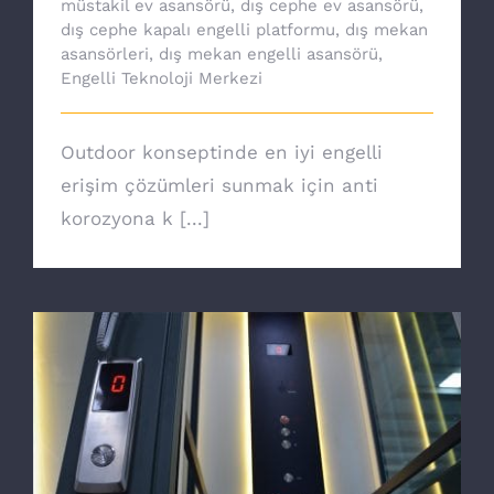
müstakil ev asansörü
,
dış cephe ev asansörü
,
dış cephe kapalı engelli platformu
,
dış mekan
asansörleri
,
dış mekan engelli asansörü
,
Engelli Teknoloji Merkezi
Outdoor konseptinde en iyi engelli
erişim çözümleri sunmak için anti
korozyona k [...]
Ev asansörü ile özgürsünüz