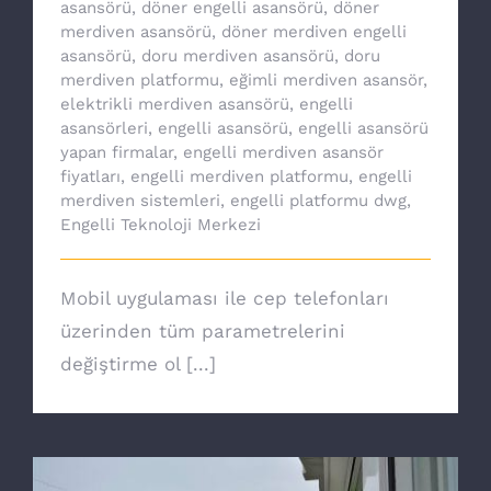
asansörü
,
döner engelli asansörü
,
döner
merdiven asansörü
,
döner merdiven engelli
asansörü
,
doru merdiven asansörü
,
doru
merdiven platformu
,
eğimli merdiven asansör
,
elektrikli merdiven asansörü
,
engelli
asansörleri
,
engelli asansörü
,
engelli asansörü
yapan firmalar
,
engelli merdiven asansör
fiyatları
,
engelli merdiven platformu
,
engelli
merdiven sistemleri
,
engelli platformu dwg
,
Engelli Teknoloji Merkezi
Mobil uygulaması ile cep telefonları
üzerinden tüm parametrelerini
değiştirme ol [...]