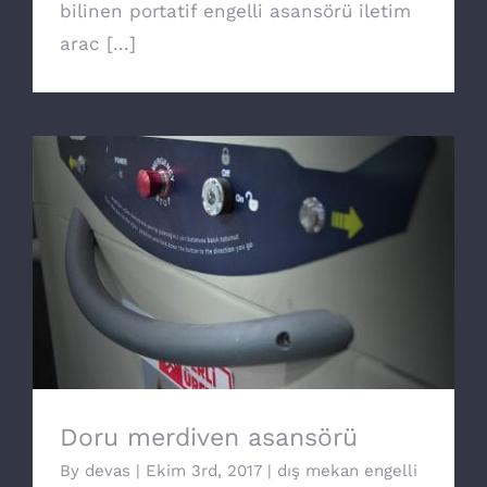
bilinen portatif engelli asansörü iletim
arac [...]
Doru merdiven asansörü
Doru merdiven asansörü
By
devas
|
Ekim 3rd, 2017
|
dış mekan engelli