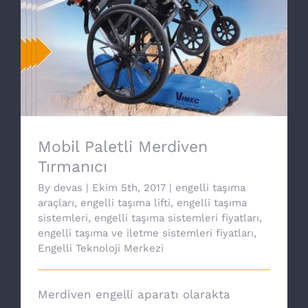
Mobil Paletli Merdiven Tırmanıcı
Mobil Paletli Merdiven
Tırmanıcı
By
devas
|
Ekim 5th, 2017
|
engelli taşıma
araçları
,
engelli taşıma lifti
,
engelli taşıma
sistemleri
,
engelli taşıma sistemleri fiyatları
,
engelli taşıma ve iletme sistemleri fiyatları
,
Engelli Teknoloji Merkezi
Merdiven engelli aparatı olarakta