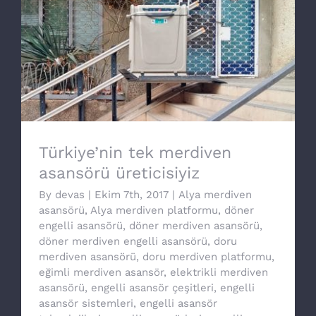
Türkiye’nin tek merdiven asansörü
üreticisiyiz
Türkiye’nin tek merdiven
asansörü üreticisiyiz
By
devas
|
Ekim 7th, 2017
|
Alya merdiven
asansörü
,
Alya merdiven platformu
,
döner
engelli asansörü
,
döner merdiven asansörü
,
döner merdiven engelli asansörü
,
doru
merdiven asansörü
,
doru merdiven platformu
,
eğimli merdiven asansör
,
elektrikli merdiven
asansörü
,
engelli asansör çeşitleri
,
engelli
asansör sistemleri
,
engelli asansör