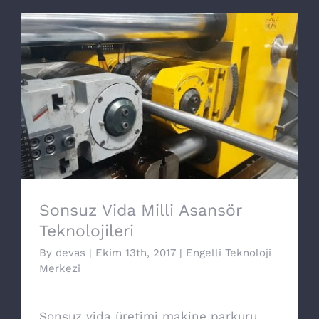
Sonsuz Vida Milli Asansör Teknolojileri
Sonsuz Vida Milli Asansör
Teknolojileri
By
devas
|
Ekim 13th, 2017
|
Engelli Teknoloji
Merkezi
Sonsuz vida üretimi makine parkuru