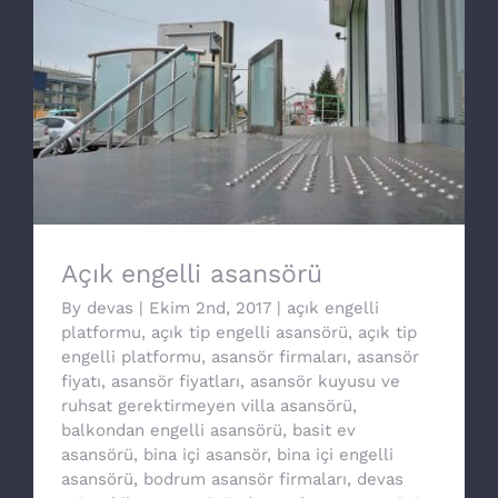
Açık engelli asansörü
Açık engelli asansörü
By
devas
|
Ekim 2nd, 2017
|
açık engelli
platformu
,
açık tip engelli asansörü
,
açık tip
engelli platformu
,
asansör firmaları
,
asansör
fiyatı
,
asansör fiyatları
,
asansör kuyusu ve
ruhsat gerektirmeyen villa asansörü
,
balkondan engelli asansörü
,
basit ev
asansörü
,
bina içi asansör
,
bina içi engelli
asansörü
,
bodrum asansör firmaları
,
devas