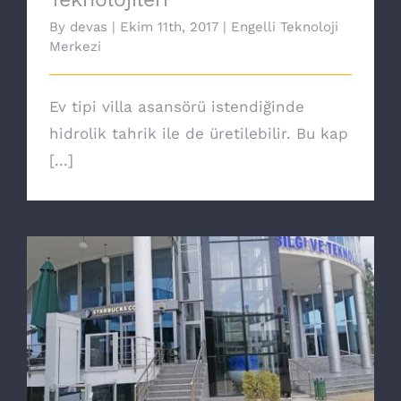
By
devas
|
Ekim 11th, 2017
|
Engelli Teknoloji
Merkezi
Ev tipi villa asansörü istendiğinde
hidrolik tahrik ile de üretilebilir. Bu kap
[...]
Yeni nesil Core engelli asansörü