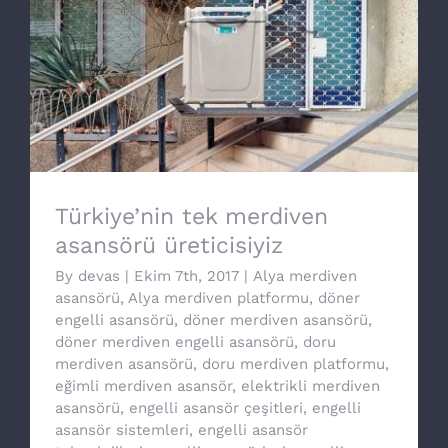
Türkiye’nin tek merdiven asansörü
üreticisiyiz
Türkiye’nin tek merdiven
asansörü üreticisiyiz
By
devas
|
Ekim 7th, 2017
|
Alya merdiven
asansörü
,
Alya merdiven platformu
,
döner
engelli asansörü
,
döner merdiven asansörü
,
döner merdiven engelli asansörü
,
doru
merdiven asansörü
,
doru merdiven platformu
,
eğimli merdiven asansör
,
elektrikli merdiven
asansörü
,
engelli asansör çeşitleri
,
engelli
asansör sistemleri
,
engelli asansör