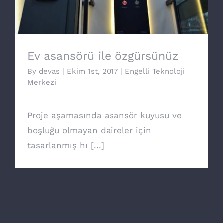
Ev asansörü ile özgürsünüz
By
devas
|
Ekim 1st, 2017
|
Engelli Teknoloji
Merkezi
Proje aşamasında asansör kuyusu ve
boşluğu olmayan daireler için
tasarlanmış hı [...]