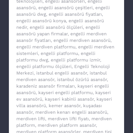
teknolojileri
,
engelli asansörleri
,
engelli
asansörü
,
engelli asansörü çeşitleri
,
engelli
asansörü dwg
,
engelli asansörü fiyatları
,
engelli asansörü konya
,
engelli asansörü
nedir
,
engelli asansörü ölçüleri
,
engelli
asansörü yapan firmalar
,
engelli merdiven
asansör fiyatları
,
engelli merdiven asansörü
,
engelli merdiven platformu
,
engelli merdiven
sistemleri
,
engelli platformu
,
engelli
platformu dwg
,
engelli platformu izmir
,
engelli platformu ölçüleri
,
Engelli Teknoloji
Merkezi
,
istanbul engelli asansör
,
istanbul
merdiven asansör
,
istanbul özürlü asansör
,
karadeniz asansör firmaları
,
kayseri engelli
asansörü
,
kayseri engelli platformu
,
kayseri
ev asansörü
,
kayseri kabinli asansör
,
kayseri
villa asansörü
,
kemer asansör
,
kuşadası
asansör
,
merdiven kenarı engelli asansörü
,
merdiven lifti
,
merdiven lifti fiyatı
,
merdiven
platform
,
merdiven platform asansör
,
merdiven platform asansörler
,
merdiven tipi