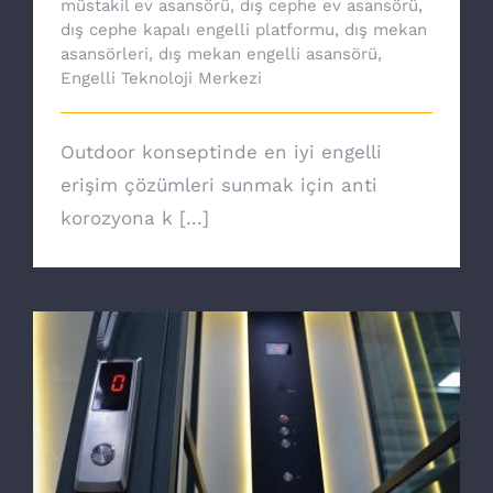
müstakil ev asansörü
,
dış cephe ev asansörü
,
dış cephe kapalı engelli platformu
,
dış mekan
asansörleri
,
dış mekan engelli asansörü
,
Engelli Teknoloji Merkezi
Outdoor konseptinde en iyi engelli
erişim çözümleri sunmak için anti
korozyona k [...]
Ev asansörü ile özgürsünüz