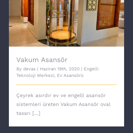
Vakum Asansör
Vakum Asansör
By
devas
|
Haziran 19th, 2020
|
Engelli
Teknoloji Merkezi
,
Ev Asansörü
Çeyrek asırdır ev ve engelli asansör
sistemleri üreten Vakum Asansör oval
tasarı [...]