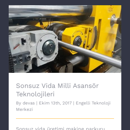
Sonsuz Vida Milli Asansör Teknolojileri
Sonsuz Vida Milli Asansör
Teknolojileri
By
devas
|
Ekim 13th, 2017
|
Engelli Teknoloji
Merkezi
Sonsuz vida üretimi makine parkuru