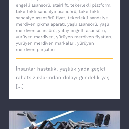
engelli asansörü
,
stairlift
,
tekerlekli platform
,
tekerlekli sandalye asansörü
,
tekerlekli
sandalye asansörü fiyat
,
tekerlekli sandalye
merdiven çıkma aparatı
,
yaşlı asansörü
,
yaşlı
merdiven asansörü
,
yatay engelli asansörü
,
yürüyen merdiven
,
yürüyen merdiven fiyatları
,
yürüyen merdiven markaları
,
yürüyen
merdiven parçaları
İnsanlar hastalık, yaşlılık yada geçici
rahatsızlıklarından dolayı gündelik yaş
[...]