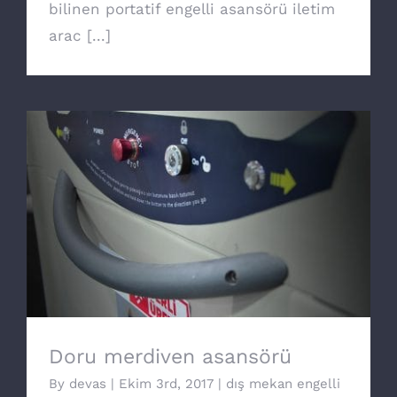
bilinen portatif engelli asansörü iletim
arac [...]
Doru merdiven asansörü
Doru merdiven asansörü
By
devas
|
Ekim 3rd, 2017
|
dış mekan engelli