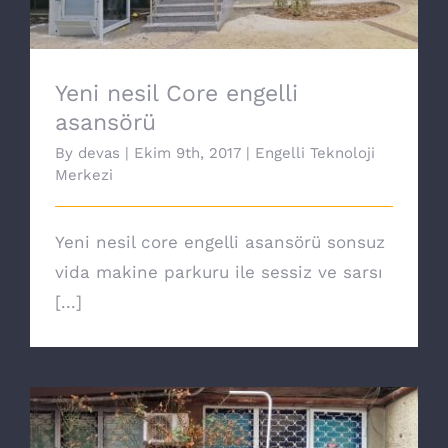
Yeni nesil Core engelli
asansörü
By
devas
|
Ekim 9th, 2017
|
Engelli Teknoloji
Merkezi
Yeni nesil core engelli asansörü sonsuz
vida makine parkuru ile sessiz ve sarsı
[...]