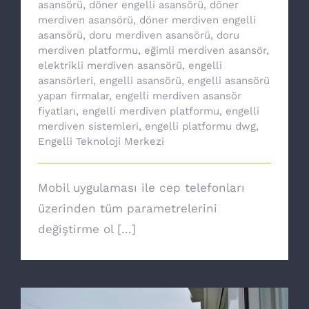
asansörü
,
döner engelli asansörü
,
döner
merdiven asansörü
,
döner merdiven engelli
asansörü
,
doru merdiven asansörü
,
doru
merdiven platformu
,
eğimli merdiven asansör
,
elektrikli merdiven asansörü
,
engelli
asansörleri
,
engelli asansörü
,
engelli asansörü
yapan firmalar
,
engelli merdiven asansör
fiyatları
,
engelli merdiven platformu
,
engelli
merdiven sistemleri
,
engelli platformu dwg
,
Engelli Teknoloji Merkezi
Mobil uygulaması ile cep telefonları
üzerinden tüm parametrelerini
değiştirme ol [...]