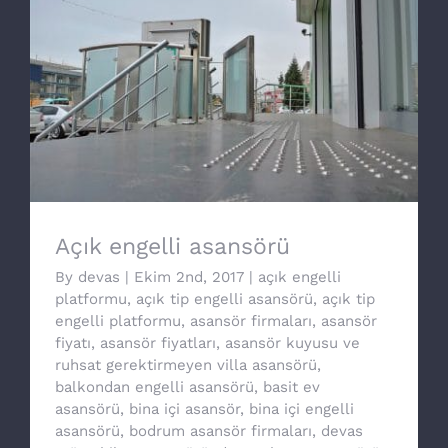
Açık engelli asansörü
Açık engelli asansörü
By
devas
|
Ekim 2nd, 2017
|
açık engelli
platformu
,
açık tip engelli asansörü
,
açık tip
engelli platformu
,
asansör firmaları
,
asansör
fiyatı
,
asansör fiyatları
,
asansör kuyusu ve
ruhsat gerektirmeyen villa asansörü
,
balkondan engelli asansörü
,
basit ev
asansörü
,
bina içi asansör
,
bina içi engelli
asansörü
,
bodrum asansör firmaları
,
devas