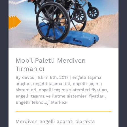
Mobil Paletli Merdiven Tırmanıcı
Mobil Paletli Merdiven
Tırmanıcı
By
devas
|
Ekim 5th, 2017
|
engelli taşıma
araçları
,
engelli taşıma lifti
,
engelli taşıma
sistemleri
,
engelli taşıma sistemleri fiyatları
,
engelli taşıma ve iletme sistemleri fiyatları
,
Engelli Teknoloji Merkezi
Merdiven engelli aparatı olarakta