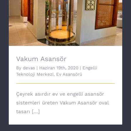
Vakum Asansör
Vakum Asansör
By
devas
|
Haziran 19th, 2020
|
Engelli
Teknoloji Merkezi
,
Ev Asansörü
Çeyrek asırdır ev ve engelli asansör
sistemleri üreten Vakum Asansör oval
tasarı [...]