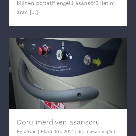
bilinen portatif engelli asansörü iletim
arac [...]
Doru merdiven asansörü
Doru merdiven asansörü
By
devas
|
Ekim 3rd, 2017
|
dış mekan engelli