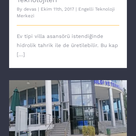
By
devas
|
Ekim 11th, 2017
|
Engelli Teknoloji
Merkezi
Ev tipi villa asansörü istendiğinde
hidrolik tahrik ile de üretilebilir. Bu kap
[...]
Yeni nesil Core engelli asansörü