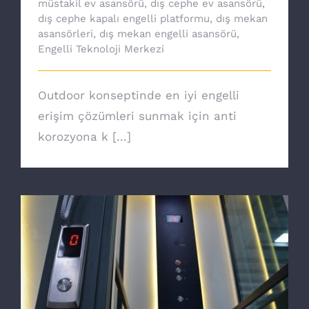
müstakil ev asansörü
,
dış cephe ev asansörü
,
dış cephe kapalı engelli platformu
,
dış mekan
asansörleri
,
dış mekan engelli asansörü
,
Engelli Teknoloji Merkezi
Outdoor konseptinde en iyi engelli
erişim çözümleri sunmak için anti
korozyona k [...]
Ev asansörü ile özgürsünüz