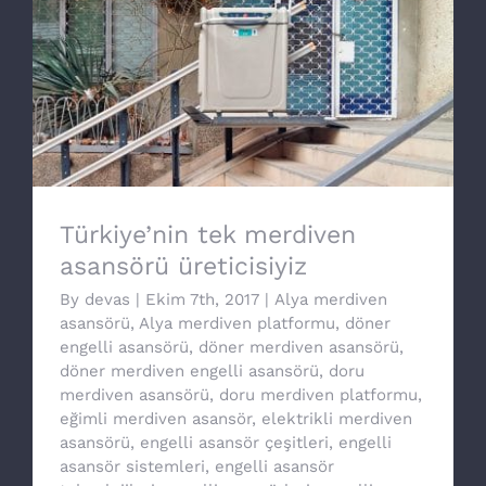
Türkiye’nin tek merdiven asansörü
üreticisiyiz
Türkiye’nin tek merdiven
asansörü üreticisiyiz
By
devas
|
Ekim 7th, 2017
|
Alya merdiven
asansörü
,
Alya merdiven platformu
,
döner
engelli asansörü
,
döner merdiven asansörü
,
döner merdiven engelli asansörü
,
doru
merdiven asansörü
,
doru merdiven platformu
,
eğimli merdiven asansör
,
elektrikli merdiven
asansörü
,
engelli asansör çeşitleri
,
engelli
asansör sistemleri
,
engelli asansör