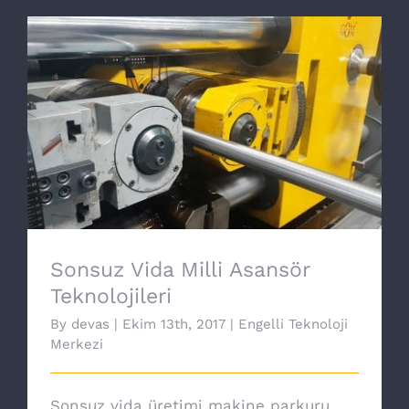
Sonsuz Vida Milli Asansör Teknolojileri
Sonsuz Vida Milli Asansör
Teknolojileri
By
devas
|
Ekim 13th, 2017
|
Engelli Teknoloji
Merkezi
Sonsuz vida üretimi makine parkuru