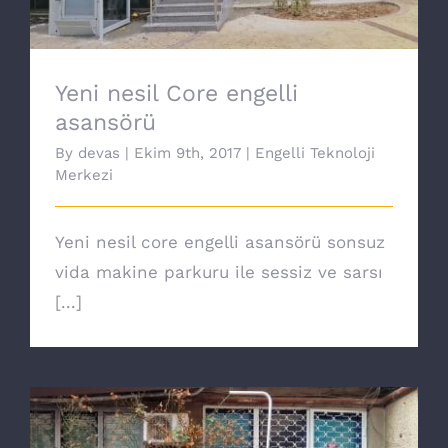
Yeni nesil Core engelli
asansörü
By
devas
|
Ekim 9th, 2017
|
Engelli Teknoloji
Merkezi
Yeni nesil core engelli asansörü sonsuz
vida makine parkuru ile sessiz ve sarsı
[...]