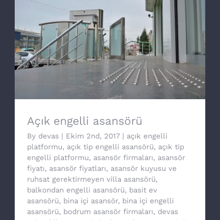
Açık engelli asansörü
Açık engelli asansörü
By
devas
|
Ekim 2nd, 2017
|
açık engelli
platformu
,
açık tip engelli asansörü
,
açık tip
engelli platformu
,
asansör firmaları
,
asansör
fiyatı
,
asansör fiyatları
,
asansör kuyusu ve
ruhsat gerektirmeyen villa asansörü
,
balkondan engelli asansörü
,
basit ev
asansörü
,
bina içi asansör
,
bina içi engelli
asansörü
,
bodrum asansör firmaları
,
devas