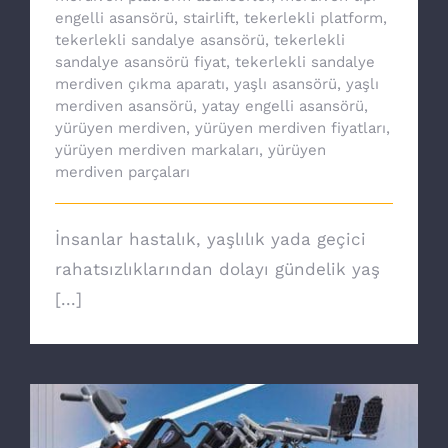
engelli asansörü
,
stairlift
,
tekerlekli platform
,
tekerlekli sandalye asansörü
,
tekerlekli
sandalye asansörü fiyat
,
tekerlekli sandalye
merdiven çıkma aparatı
,
yaşlı asansörü
,
yaşlı
merdiven asansörü
,
yatay engelli asansörü
,
yürüyen merdiven
,
yürüyen merdiven fiyatları
,
yürüyen merdiven markaları
,
yürüyen
merdiven parçaları
İnsanlar hastalık, yaşlılık yada geçici
rahatsızlıklarından dolayı gündelik yaş
[...]