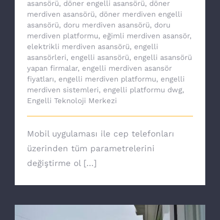
asansörü
,
döner engelli asansörü
,
döner
merdiven asansörü
,
döner merdiven engelli
asansörü
,
doru merdiven asansörü
,
doru
merdiven platformu
,
eğimli merdiven asansör
,
elektrikli merdiven asansörü
,
engelli
asansörleri
,
engelli asansörü
,
engelli asansörü
yapan firmalar
,
engelli merdiven asansör
fiyatları
,
engelli merdiven platformu
,
engelli
merdiven sistemleri
,
engelli platformu dwg
,
Engelli Teknoloji Merkezi
Mobil uygulaması ile cep telefonları
üzerinden tüm parametrelerini
değiştirme ol [...]