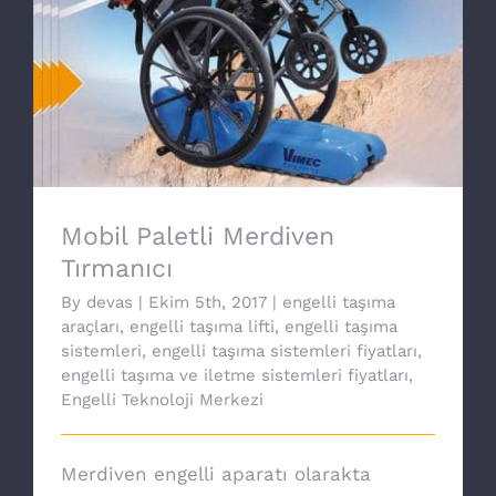
Mobil Paletli Merdiven Tırmanıcı
Mobil Paletli Merdiven
Tırmanıcı
By
devas
|
Ekim 5th, 2017
|
engelli taşıma
araçları
,
engelli taşıma lifti
,
engelli taşıma
sistemleri
,
engelli taşıma sistemleri fiyatları
,
engelli taşıma ve iletme sistemleri fiyatları
,
Engelli Teknoloji Merkezi
Merdiven engelli aparatı olarakta