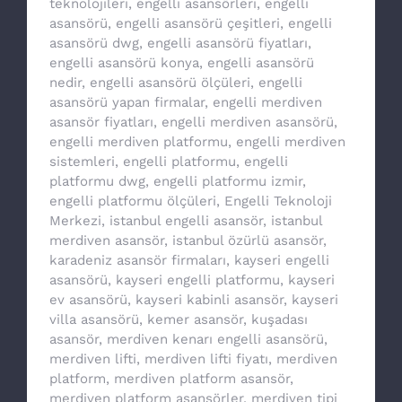
teknolojileri
,
engelli asansörleri
,
engelli
asansörü
,
engelli asansörü çeşitleri
,
engelli
asansörü dwg
,
engelli asansörü fiyatları
,
engelli asansörü konya
,
engelli asansörü
nedir
,
engelli asansörü ölçüleri
,
engelli
asansörü yapan firmalar
,
engelli merdiven
asansör fiyatları
,
engelli merdiven asansörü
,
engelli merdiven platformu
,
engelli merdiven
sistemleri
,
engelli platformu
,
engelli
platformu dwg
,
engelli platformu izmir
,
engelli platformu ölçüleri
,
Engelli Teknoloji
Merkezi
,
istanbul engelli asansör
,
istanbul
merdiven asansör
,
istanbul özürlü asansör
,
karadeniz asansör firmaları
,
kayseri engelli
asansörü
,
kayseri engelli platformu
,
kayseri
ev asansörü
,
kayseri kabinli asansör
,
kayseri
villa asansörü
,
kemer asansör
,
kuşadası
asansör
,
merdiven kenarı engelli asansörü
,
merdiven lifti
,
merdiven lifti fiyatı
,
merdiven
platform
,
merdiven platform asansör
,
merdiven platform asansörler
,
merdiven tipi