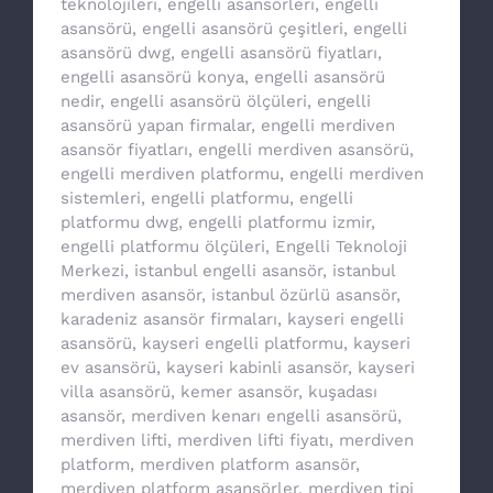
teknolojileri
,
engelli asansörleri
,
engelli
asansörü
,
engelli asansörü çeşitleri
,
engelli
asansörü dwg
,
engelli asansörü fiyatları
,
engelli asansörü konya
,
engelli asansörü
nedir
,
engelli asansörü ölçüleri
,
engelli
asansörü yapan firmalar
,
engelli merdiven
asansör fiyatları
,
engelli merdiven asansörü
,
engelli merdiven platformu
,
engelli merdiven
sistemleri
,
engelli platformu
,
engelli
platformu dwg
,
engelli platformu izmir
,
engelli platformu ölçüleri
,
Engelli Teknoloji
Merkezi
,
istanbul engelli asansör
,
istanbul
merdiven asansör
,
istanbul özürlü asansör
,
karadeniz asansör firmaları
,
kayseri engelli
asansörü
,
kayseri engelli platformu
,
kayseri
ev asansörü
,
kayseri kabinli asansör
,
kayseri
villa asansörü
,
kemer asansör
,
kuşadası
asansör
,
merdiven kenarı engelli asansörü
,
merdiven lifti
,
merdiven lifti fiyatı
,
merdiven
platform
,
merdiven platform asansör
,
merdiven platform asansörler
,
merdiven tipi