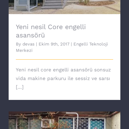
Yeni nesil Core engelli
asansörü
By
devas
|
Ekim 9th, 2017
|
Engelli Teknoloji
Merkezi
Yeni nesil core engelli asansörü sonsuz
vida makine parkuru ile sessiz ve sarsı
[...]