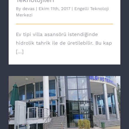
By
devas
|
Ekim 11th, 2017
|
Engelli Teknoloji
Merkezi
Ev tipi villa asansörü istendiğinde
hidrolik tahrik ile de üretilebilir. Bu kap
[...]
Yeni nesil Core engelli asansörü