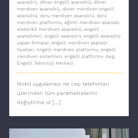
asansörü
,
döner engelli asansörü
,
döner
merdiven asansörü
,
döner merdiven engelli
asansörü
,
doru merdiven asansörü
,
doru
merdiven platformu
,
eğimli merdiven asansör
,
elektrikli merdiven asansörü
,
engelli
asansörleri
,
engelli asansörü
,
engelli asansörü
yapan firmalar
,
engelli merdiven asansör
fiyatları
,
engelli merdiven platformu
,
engelli
merdiven sistemleri
,
engelli platformu dwg
,
Engelli Teknoloji Merkezi
Mobil uygulaması ile cep telefonları
üzerinden tüm parametrelerini
değiştirme ol [...]