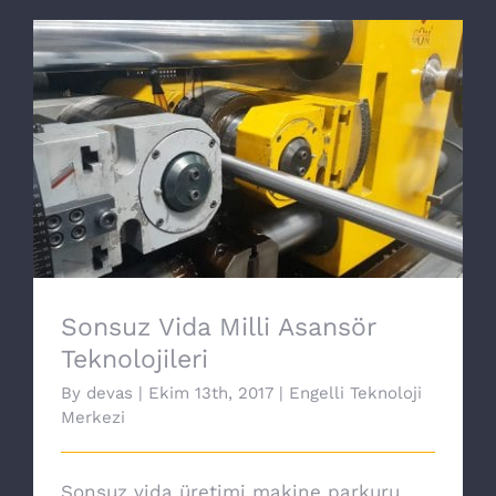
Sonsuz Vida Milli Asansör Teknolojileri
Sonsuz Vida Milli Asansör
Teknolojileri
By
devas
|
Ekim 13th, 2017
|
Engelli Teknoloji
Merkezi
Sonsuz vida üretimi makine parkuru