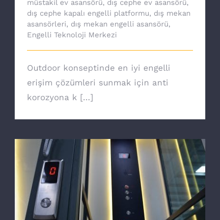
müstakil ev asansörü
,
dış cephe ev asansörü
,
dış cephe kapalı engelli platformu
,
dış mekan
asansörleri
,
dış mekan engelli asansörü
,
Engelli Teknoloji Merkezi
Outdoor konseptinde en iyi engelli
erişim çözümleri sunmak için anti
korozyona k [...]
Ev asansörü ile özgürsünüz