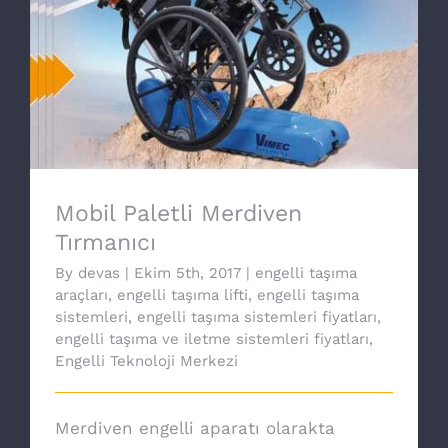
Mobil Paletli Merdiven Tırmanıcı
Mobil Paletli Merdiven
Tırmanıcı
By
devas
|
Ekim 5th, 2017
|
engelli taşıma
araçları
,
engelli taşıma lifti
,
engelli taşıma
sistemleri
,
engelli taşıma sistemleri fiyatları
,
engelli taşıma ve iletme sistemleri fiyatları
,
Engelli Teknoloji Merkezi
Merdiven engelli aparatı olarakta