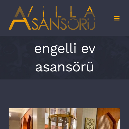
Skip
to
content
engelli ev
asansörü