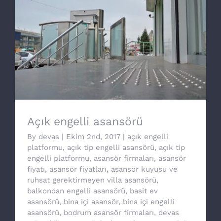
Açık engelli asansörü
Açık engelli asansörü
By
devas
|
Ekim 2nd, 2017
|
açık engelli
platformu
,
açık tip engelli asansörü
,
açık tip
engelli platformu
,
asansör firmaları
,
asansör
fiyatı
,
asansör fiyatları
,
asansör kuyusu ve
ruhsat gerektirmeyen villa asansörü
,
balkondan engelli asansörü
,
basit ev
asansörü
,
bina içi asansör
,
bina içi engelli
asansörü
,
bodrum asansör firmaları
,
devas