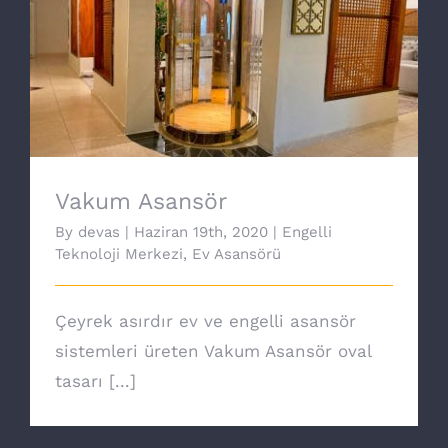
Vakum Asansör
Vakum Asansör
By
devas
|
Haziran 19th, 2020
|
Engelli
Teknoloji Merkezi
,
Ev Asansörü
Çeyrek asırdır ev ve engelli asansör
sistemleri üreten Vakum Asansör oval
tasarı [...]