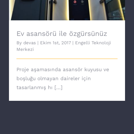
Ev asansörü ile özgürsünüz
By
devas
|
Ekim 1st, 2017
|
Engelli Teknoloji
Merkezi
Proje aşamasında asansör kuyusu ve
boşluğu olmayan daireler için
tasarlanmış hı [...]