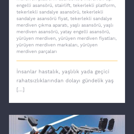
engelli asansörü
,
stairlift
,
tekerlekli platform
,
tekerlekli sandalye asansörü
,
tekerlekli
sandalye asansörü fiyat
,
tekerlekli sandalye
merdiven çıkma aparatı
,
yaşlı asansörü
,
yaşlı
merdiven asansörü
,
yatay engelli asansörü
,
yürüyen merdiven
,
yürüyen merdiven fiyatları
,
yürüyen merdiven markaları
,
yürüyen
merdiven parçaları
İnsanlar hastalık, yaşlılık yada geçici
rahatsızlıklarından dolayı gündelik yaş
[...]