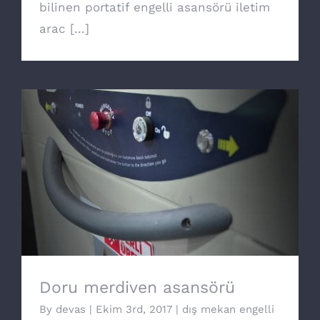
bilinen portatif engelli asansörü iletim
arac [...]
Doru merdiven asansörü
Doru merdiven asansörü
By
devas
|
Ekim 3rd, 2017
|
dış mekan engelli