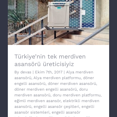
Türkiye’nin tek merdiven asansörü
üreticisiyiz
Türkiye’nin tek merdiven
asansörü üreticisiyiz
By
devas
|
Ekim 7th, 2017
|
Alya merdiven
asansörü
,
Alya merdiven platformu
,
döner
engelli asansörü
,
döner merdiven asansörü
,
döner merdiven engelli asansörü
,
doru
merdiven asansörü
,
doru merdiven platformu
,
eğimli merdiven asansör
,
elektrikli merdiven
asansörü
,
engelli asansör çeşitleri
,
engelli
asansör sistemleri
,
engelli asansör