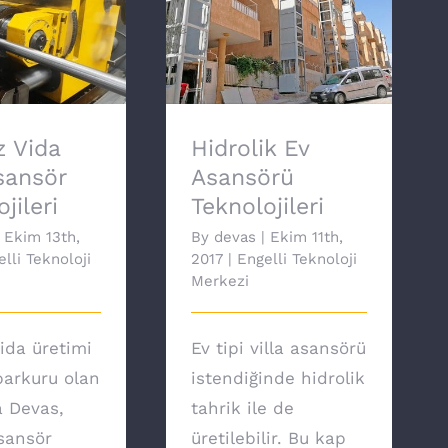
 Vida Milli
Hidrolik Ev Asansörü
Teknolojileri
Teknolojileri
 Vida
Hidrolik Ev
Asansör
Asansörü
jileri
Teknolojileri
Ekim 13th,
By
devas
|
Ekim 11th,
lli Teknoloji
2017
|
Engelli Teknoloji
Merkezi
ida üretimi
Ev tipi villa asansörü
arkuru olan
istendiğinde hidrolik
a Devas,
tahrik ile de
asansör
üretilebilir. Bu kap