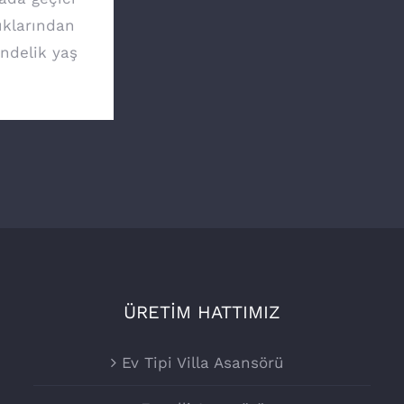
ıklarından
ündelik yaş
ÜRETİM HATTIMIZ
Ev Tipi Villa Asansörü