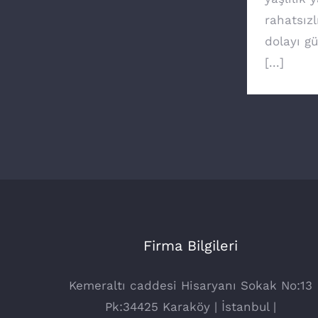
rahatsızl
dolayı g
[...]
Firma Bilgileri
Kemeraltı caddesi Hisaryanı Sokak No:13
Pk:34425 Karaköy | İstanbul |