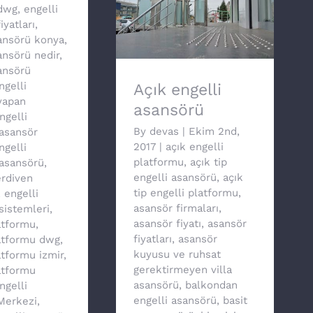
dwg
,
engelli
iyatları
,
Açık engelli asansörü
sansörü konya
,
ansörü nedir
,
ansörü
ngelli
Açık engelli
yapan
asansörü
ngelli
By
devas
|
Ekim 2nd,
asansör
2017
|
açık engelli
ngelli
platformu
,
açık tip
asansörü
,
engelli asansörü
,
açık
erdiven
tip engelli platformu
,
,
engelli
asansör firmaları
,
sistemleri
,
asansör fiyatı
,
asansör
atformu
,
fiyatları
,
asansör
latformu dwg
,
kuyusu ve ruhsat
atformu izmir
,
gerektirmeyen villa
atformu
asansörü
,
balkondan
ngelli
engelli asansörü
,
basit
 Merkezi
,