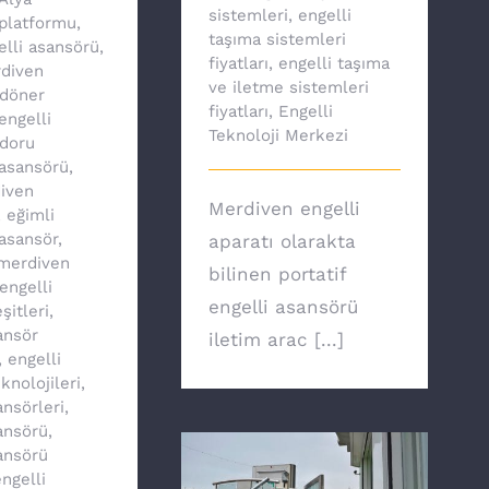
sistemleri
,
engelli
platformu
,
taşıma sistemleri
elli asansörü
,
fiyatları
,
engelli taşıma
diven
ve iletme sistemleri
döner
fiyatları
,
Engelli
engelli
Teknoloji Merkezi
doru
asansörü
,
iven
Merdiven engelli
,
eğimli
asansör
,
aparatı olarakta
 merdiven
bilinen portatif
engelli
engelli asansörü
şitleri
,
ansör
iletim arac [...]
,
engelli
knolojileri
,
ansörleri
,
ansörü
,
ansörü
ngelli