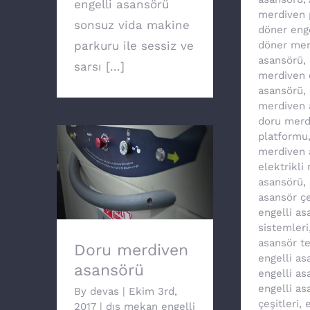
engelli asansörü
merdiven 
sonsuz vida makine
döner eng
parkuru ile sessiz ve
döner mer
asansörü
,
sarsı [...]
merdiven 
asansörü
,
merdiven 
doru merd
platformu
merdiven 
elektrikli
Doru merdiven
asansörü
,
asansörü
asansör çe
engelli as
sistemleri
asansör te
Doru merdiven
engelli as
asansörü
engelli as
engelli as
By
devas
|
Ekim 3rd,
çeşitleri
,
e
2017
|
dış mekan engelli