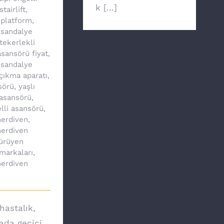
k [...]
stairlift
,
 platform
,
 sandalye
tekerlekli
sansörü fiyat
,
 sandalye
çıkma aparatı
,
sörü
,
yaşlı
asansörü
,
lli asansörü
,
erdiven
,
erdiven
ürüyen
markaları
,
erdiven
hastalık,
yada geçici