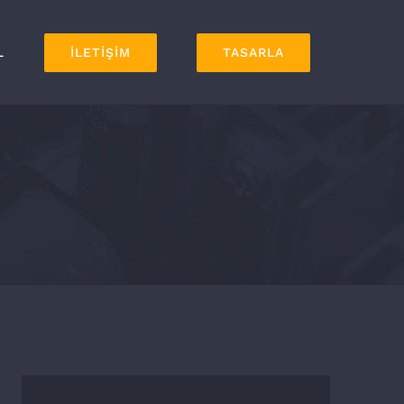
L
İLETİŞİM
TASARLA