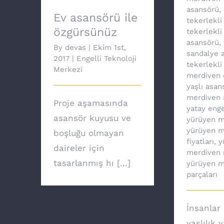
asansörü
,
Ev asansörü ile
tekerlekli
özgürsünüz
tekerlekli
asansörü
,
By
devas
|
Ekim 1st,
sandalye a
2017
|
Engelli Teknoloji
tekerlekli
Merkezi
merdiven 
yaşlı asan
merdiven 
Proje aşamasında
yatay enge
asansör kuyusu ve
yürüyen m
yürüyen m
boşluğu olmayan
fiyatları
,
y
daireler için
merdiven 
tasarlanmış hı [...]
yürüyen m
parçaları
İnsanlar 
yaşlılık 