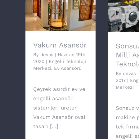
Sonsuz
Vakum Asansör
Asansör 
Vakum Asansör
Sonsuz
Milli 
By
devas
|
Haziran 19th,
2020
|
Engelli Teknoloji
Teknolo
Merkezi
,
Ev Asansörü
By
devas
|
2017
|
Enge
Merkezi
Çeyrek asırdır ev ve
engelli asansör
sistemleri üreten
Sonsuz v
Vakum Asansör oval
makine p
tasarı [...]
tek firm
engelli 