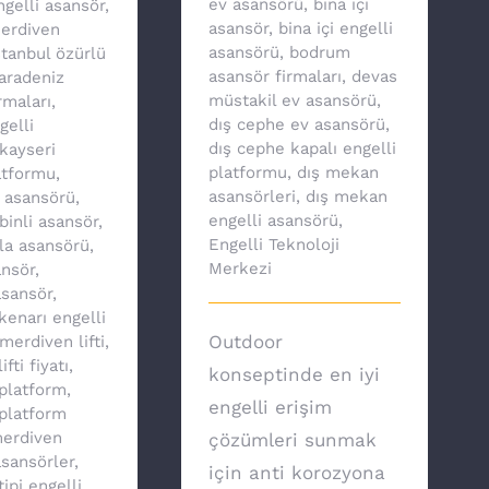
ev asansörü
,
bina içi
ngelli asansör
,
asansör
,
bina içi engelli
merdiven
asansörü
,
bodrum
stanbul özürlü
asansör firmaları
,
devas
aradeniz
müstakil ev asansörü
,
rmaları
,
dış cephe ev asansörü
,
gelli
dış cephe kapalı engelli
kayseri
platformu
,
dış mekan
atformu
,
asansörleri
,
dış mekan
v asansörü
,
engelli asansörü
,
binli asansör
,
Engelli Teknoloji
lla asansörü
,
Merkezi
nsör
,
asansör
,
enarı engelli
Outdoor
merdiven lifti
,
fti fiyatı
,
konseptinde en iyi
platform
,
engelli erişim
platform
erdiven
çözümleri sunmak
asansörler
,
için anti korozyona
ipi engelli