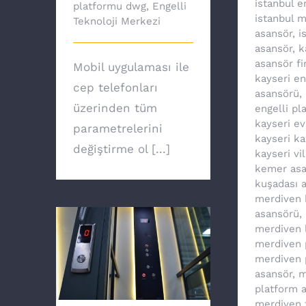
istanbul e
platformu dwg
,
Engelli
istanbul 
Teknoloji Merkezi
asansör
,
i
asansör
,
k
asansör fi
Mobil uygulaması ile
kayseri en
cep telefonları
asansörü
,
üzerinden tüm
engelli pl
kayseri e
parametrelerini
kayseri ka
değiştirme ol [...]
kayseri vi
kemer asa
kuşadası 
merdiven k
asansörü
,
merdiven li
merdiven 
merdiven 
Ev asansörü ile
asansör
,
m
özgürsünüz
platform 
merdiven t