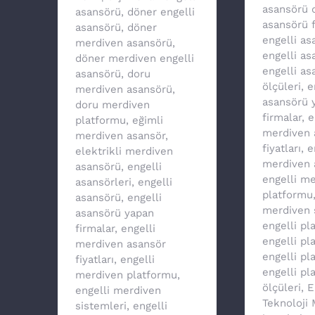
asansörü 
asansörü
,
döner engelli
asansörü f
asansörü
,
döner
engelli a
merdiven asansörü
,
engelli as
döner merdiven engelli
engelli as
asansörü
,
doru
ölçüleri
,
e
merdiven asansörü
,
asansörü 
doru merdiven
firmalar
,
e
platformu
,
eğimli
merdiven 
merdiven asansör
,
fiyatları
,
e
elektrikli merdiven
merdiven 
asansörü
,
engelli
engelli m
asansörleri
,
engelli
platformu
asansörü
,
engelli
merdiven 
asansörü yapan
engelli pl
firmalar
,
engelli
engelli p
merdiven asansör
engelli pl
fiyatları
,
engelli
engelli pl
merdiven platformu
,
ölçüleri
,
E
engelli merdiven
Teknoloji
sistemleri
,
engelli