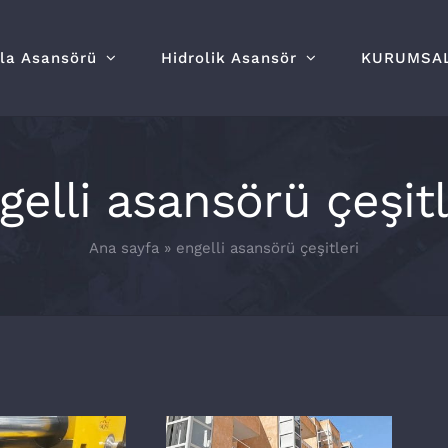
lla Asansörü
Hidrolik Asansör
KURUMSA
gelli asansörü çeşitl
Ana sayfa
»
engelli asansörü çeşitleri