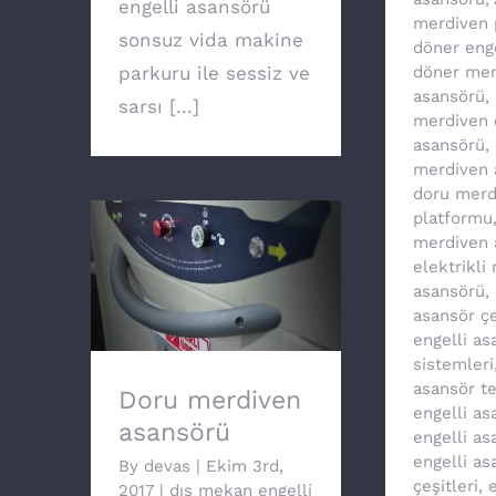
engelli asansörü
merdiven 
sonsuz vida makine
döner eng
parkuru ile sessiz ve
döner mer
asansörü
,
sarsı [...]
merdiven 
asansörü
,
merdiven 
doru merd
platformu
merdiven 
elektrikli
Doru merdiven
asansörü
,
asansörü
asansör çe
engelli as
sistemleri
asansör te
Doru merdiven
engelli as
asansörü
engelli as
engelli as
By
devas
|
Ekim 3rd,
çeşitleri
,
e
2017
|
dış mekan engelli