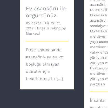
asansörü
,
Ev asansörü ile
tekerlekli
özgürsünüz
tekerlekli
asansörü
,
By
devas
|
Ekim 1st,
sandalye a
2017
|
Engelli Teknoloji
tekerlekli
Merkezi
merdiven 
yaşlı asan
merdiven 
Proje aşamasında
yatay enge
asansör kuyusu ve
yürüyen m
yürüyen m
boşluğu olmayan
fiyatları
,
y
daireler için
merdiven 
tasarlanmış hı [...]
yürüyen m
parçaları
İnsanlar 
yaşlılık 