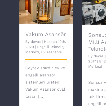
Sonsuz
Vakum Asansör
Asansör 
Vakum Asansör
Sonsuz
Milli 
By
devas
|
Haziran 19th,
2020
|
Engelli Teknoloji
Teknolo
Merkezi
,
Ev Asansörü
By
devas
|
2017
|
Enge
Merkezi
Çeyrek asırdır ev ve
engelli asansör
sistemleri üreten
Sonsuz v
Vakum Asansör oval
makine p
tasarı [...]
tek firm
engelli 