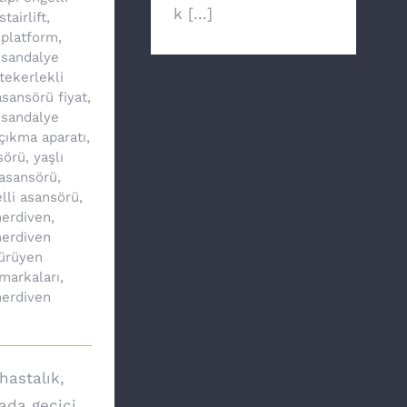
k [...]
stairlift
,
 platform
,
 sandalye
tekerlekli
sansörü fiyat
,
 sandalye
çıkma aparatı
,
sörü
,
yaşlı
asansörü
,
lli asansörü
,
erdiven
,
erdiven
ürüyen
markaları
,
erdiven
hastalık,
yada geçici