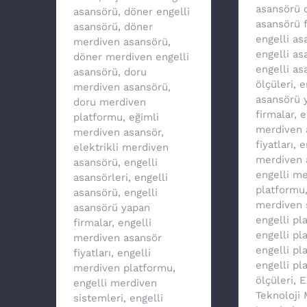
asansörü 
asansörü
,
döner engelli
asansörü f
asansörü
,
döner
engelli a
merdiven asansörü
,
engelli as
döner merdiven engelli
engelli as
asansörü
,
doru
ölçüleri
,
e
merdiven asansörü
,
asansörü 
doru merdiven
firmalar
,
e
platformu
,
eğimli
merdiven 
merdiven asansör
,
fiyatları
,
e
elektrikli merdiven
merdiven 
asansörü
,
engelli
engelli m
asansörleri
,
engelli
platformu
asansörü
,
engelli
merdiven 
asansörü yapan
engelli pl
firmalar
,
engelli
engelli p
merdiven asansör
engelli pl
fiyatları
,
engelli
engelli pl
merdiven platformu
,
ölçüleri
,
E
engelli merdiven
Teknoloji
sistemleri
,
engelli