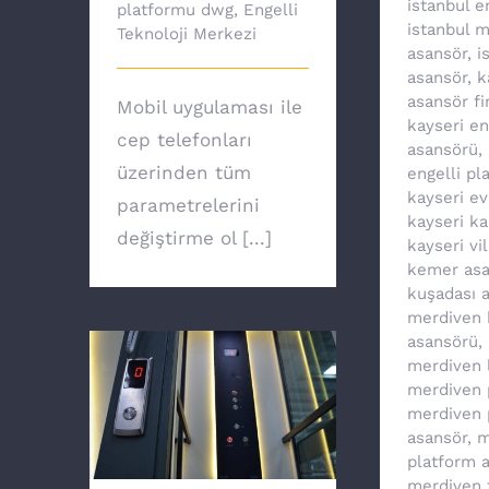
istanbul e
platformu dwg
,
Engelli
istanbul 
Teknoloji Merkezi
asansör
,
i
asansör
,
k
asansör fi
Mobil uygulaması ile
kayseri en
cep telefonları
asansörü
,
üzerinden tüm
engelli pl
kayseri e
parametrelerini
kayseri ka
değiştirme ol [...]
kayseri vi
kemer asa
kuşadası 
merdiven k
asansörü
,
merdiven li
merdiven 
merdiven 
Ev asansörü ile
asansör
,
m
özgürsünüz
platform 
merdiven t