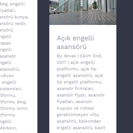
dwg
,
engelli
iyatları
,
Açık engelli asansörü
sansörü konya
,
ansörü nedir
,
ansörü
ngelli
Açık engelli
yapan
asansörü
ngelli
By
devas
|
Ekim 2nd,
asansör
2017
|
açık engelli
ngelli
platformu
,
açık tip
asansörü
,
engelli asansörü
,
açık
erdiven
tip engelli platformu
,
,
engelli
asansör firmaları
,
sistemleri
,
asansör fiyatı
,
asansör
atformu
,
fiyatları
,
asansör
latformu dwg
,
kuyusu ve ruhsat
atformu izmir
,
gerektirmeyen villa
atformu
asansörü
,
balkondan
ngelli
engelli asansörü
,
basit
 Merkezi
,