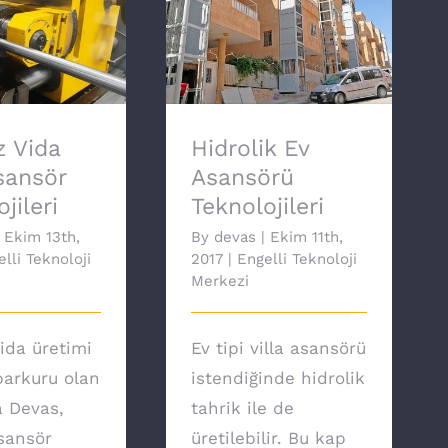
 Vida Milli
Hidrolik Ev Asansörü
Teknolojileri
Teknolojileri
 Vida
Hidrolik Ev
Asansör
Asansörü
jileri
Teknolojileri
Ekim 13th,
By
devas
|
Ekim 11th,
lli Teknoloji
2017
|
Engelli Teknoloji
Merkezi
ida üretimi
Ev tipi villa asansörü
arkuru olan
istendiğinde hidrolik
a Devas,
tahrik ile de
asansör
üretilebilir. Bu kap