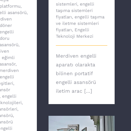
sistemleri
,
engelli
platformu
,
taşıma sistemleri
elli asansörü
,
fiyatları
,
engelli taşıma
diven
ve iletme sistemleri
döner
fiyatları
,
Engelli
engelli
Teknoloji Merkezi
doru
asansörü
,
iven
Merdiven engelli
,
eğimli
asansör
,
aparatı olarakta
 merdiven
bilinen portatif
engelli
engelli asansörü
şitleri
,
ansör
iletim arac [...]
,
engelli
knolojileri
,
ansörleri
,
ansörü
,
ansörü
ngelli