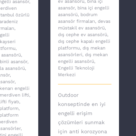
ev asansörü
,
bina içi
ngelli asansör
,
asansör
,
bina içi engelli
merdiven
asansörü
,
bodrum
stanbul özürlü
asansör firmaları
,
devas
aradeniz
müstakil ev asansörü
,
rmaları
,
dış cephe ev asansörü
,
gelli
dış cephe kapalı engelli
kayseri
platformu
,
dış mekan
atformu
,
asansörleri
,
dış mekan
v asansörü
,
engelli asansörü
,
binli asansör
,
Engelli Teknoloji
lla asansörü
,
Merkezi
nsör
,
asansör
,
enarı engelli
Outdoor
merdiven lifti
,
fti fiyatı
,
konseptinde en iyi
platform
,
engelli erişim
platform
erdiven
çözümleri sunmak
asansörler
,
için anti korozyona
ipi engelli