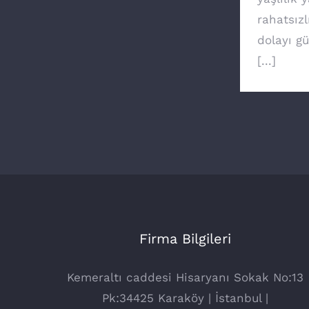
rahatsızl
dolayı g
[...]
Firma Bilgileri
Kemeraltı caddesi Hisaryanı Sokak No:13
Pk:34425 Karaköy | İstanbul |