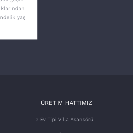
ıklarından
ündelik yaş
ÜRETİM HATTIMIZ
Ev Tipi Villa Asansörü