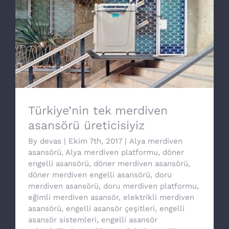
Türkiye’nin tek merdiven asansörü
üreticisiyiz
Türkiye’nin tek merdiven
asansörü üreticisiyiz
By
devas
|
Ekim 7th, 2017
|
Alya merdiven
asansörü
,
Alya merdiven platformu
,
döner
engelli asansörü
,
döner merdiven asansörü
,
döner merdiven engelli asansörü
,
doru
merdiven asansörü
,
doru merdiven platformu
,
eğimli merdiven asansör
,
elektrikli merdiven
asansörü
,
engelli asansör çeşitleri
,
engelli
asansör sistemleri
,
engelli asansör