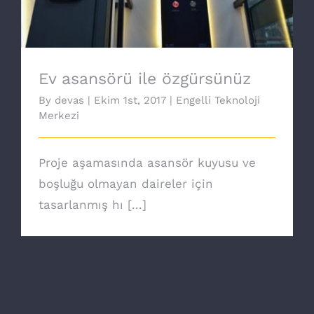
Ev asansörü ile özgürsünüz
By
devas
|
Ekim 1st, 2017
|
Engelli Teknoloji
Merkezi
Proje aşamasında asansör kuyusu ve
boşluğu olmayan daireler için
tasarlanmış hı [...]