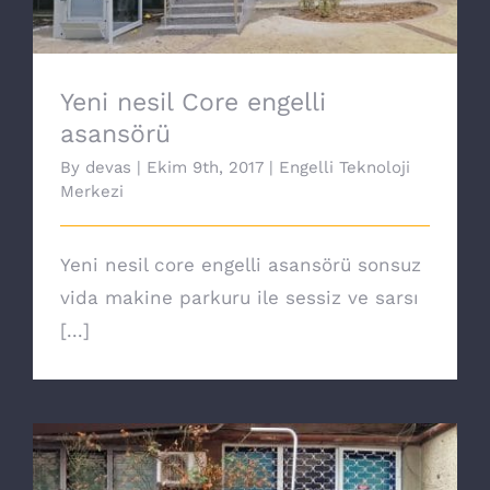
Yeni nesil Core engelli
asansörü
By
devas
|
Ekim 9th, 2017
|
Engelli Teknoloji
Merkezi
Yeni nesil core engelli asansörü sonsuz
vida makine parkuru ile sessiz ve sarsı
[...]