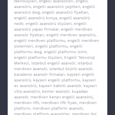
teknolojileri
,
engelli asansörleri
,
engelli
asansörü
,
engelli asansörü çeşitleri
,
engelli
asansörü dwg
,
engelli asansörü fiyatları
,
engelli asansörü konya
,
engelli asansörü
nedir
,
engelli asansörü ölçüleri
,
engelli
asansörü yapan firmalar
,
engelli merdiven
asansör fiyatları
,
engelli merdiven asansörü
,
engelli merdiven platformu
,
engelli merdiven
sistemleri
,
engelli platformu
,
engelli
platformu dwg
,
engelli platformu izmir
,
engelli platformu ölçüleri
,
Engelli Teknoloji
Merkezi
,
istanbul engelli asansör
,
istanbul
merdiven asansör
,
istanbul özürlü asansör
,
karadeniz asansör firmaları
,
kayseri engelli
asansörü
,
kayseri engelli platformu
,
kayseri
ev asansörü
,
kayseri kabinli asansör
,
kayseri
villa asansörü
,
kemer asansör
,
kuşadası
asansör
,
merdiven kenarı engelli asansörü
,
merdiven lifti
,
merdiven lifti fiyatı
,
merdiven
platform
,
merdiven platform asansör
,
merdiven platform asansörler
,
merdiven tipi