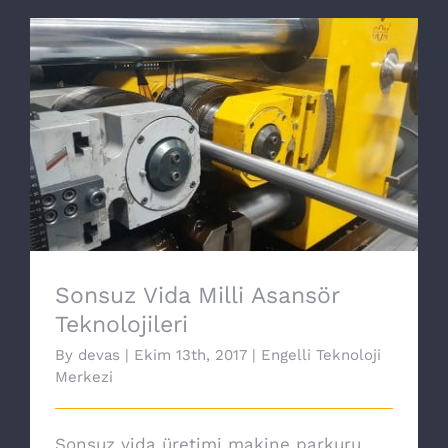
Sonsuz Vida Milli Asansör Teknolojileri
Sonsuz Vida Milli Asansör
Teknolojileri
By
devas
|
Ekim 13th, 2017
|
Engelli Teknoloji
Merkezi
Sonsuz vida üretimi makine parkuru