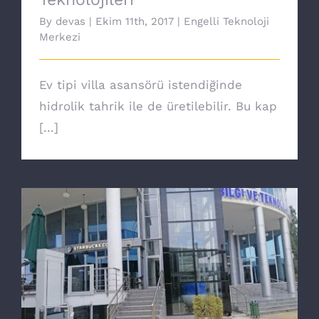
By
devas
|
Ekim 11th, 2017
|
Engelli Teknoloji
Merkezi
Ev tipi villa asansörü istendiğinde
hidrolik tahrik ile de üretilebilir. Bu kap
[...]
Yeni nesil Core engelli asansörü