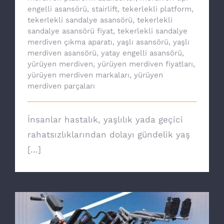
engelli asansörü
,
stairlift
,
tekerlekli platform
,
tekerlekli sandalye asansörü
,
tekerlekli
sandalye asansörü fiyat
,
tekerlekli sandalye
merdiven çıkma aparatı
,
yaşlı asansörü
,
yaşlı
merdiven asansörü
,
yatay engelli asansörü
,
yürüyen merdiven
,
yürüyen merdiven fiyatları
,
yürüyen merdiven markaları
,
yürüyen
merdiven parçaları
İnsanlar hastalık, yaşlılık yada geçici
rahatsızlıklarından dolayı gündelik yaş
[...]