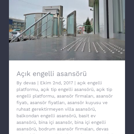
Açık engelli asansörü
Açık engelli asansörü
By
devas
|
Ekim 2nd, 2017
|
açık engelli
platformu
,
açık tip engelli asansörü
,
açık tip
engelli platformu
,
asansör firmaları
,
asansör
fiyatı
,
asansör fiyatları
,
asansör kuyusu ve
ruhsat gerektirmeyen villa asansörü
,
balkondan engelli asansörü
,
basit ev
asansörü
,
bina içi asansör
,
bina içi engelli
asansörü
,
bodrum asansör firmaları
,
devas