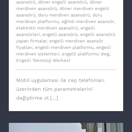
asansörü
,
döner engelli asansörü
,
döner
merdiven asansörü
,
döner merdiven engelli
asansörü
,
doru merdiven asansörü
,
doru
merdiven platformu
,
eğimli merdiven asansör
,
elektrikli merdiven asansörü
,
engelli
asansörleri
,
engelli asansörü
,
engelli asansörü
yapan firmalar
,
engelli merdiven asansör
fiyatları
,
engelli merdiven platformu
,
engelli
merdiven sistemleri
,
engelli platformu dwg
,
Engelli Teknoloji Merkezi
Mobil uygulaması ile cep telefonları
üzerinden tüm parametrelerini
değiştirme ol [...]