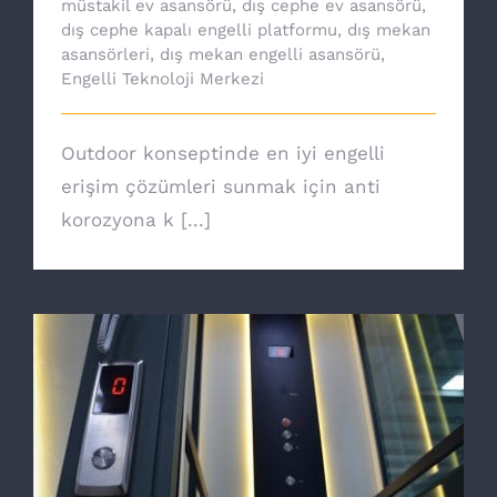
müstakil ev asansörü
,
dış cephe ev asansörü
,
dış cephe kapalı engelli platformu
,
dış mekan
asansörleri
,
dış mekan engelli asansörü
,
Engelli Teknoloji Merkezi
Outdoor konseptinde en iyi engelli
erişim çözümleri sunmak için anti
korozyona k [...]
Ev asansörü ile özgürsünüz