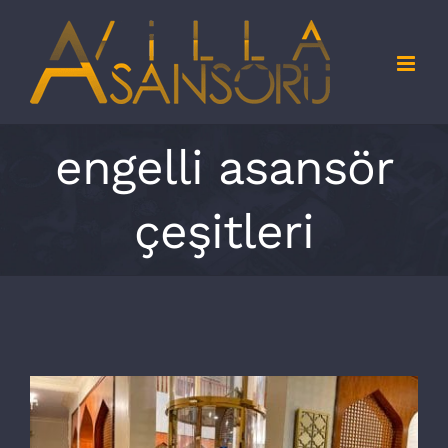
Skip
to
content
engelli asansör
çeşitleri