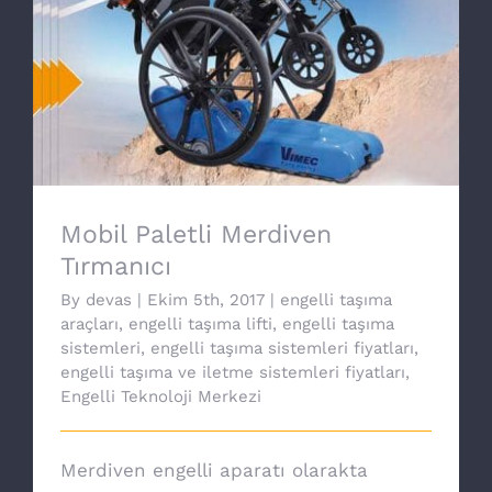
Mobil Paletli Merdiven Tırmanıcı
Mobil Paletli Merdiven
Tırmanıcı
By
devas
|
Ekim 5th, 2017
|
engelli taşıma
araçları
,
engelli taşıma lifti
,
engelli taşıma
sistemleri
,
engelli taşıma sistemleri fiyatları
,
engelli taşıma ve iletme sistemleri fiyatları
,
Engelli Teknoloji Merkezi
Merdiven engelli aparatı olarakta