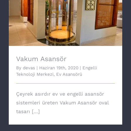
Vakum Asansör
Vakum Asansör
By
devas
|
Haziran 19th, 2020
|
Engelli
Teknoloji Merkezi
,
Ev Asansörü
Çeyrek asırdır ev ve engelli asansör
sistemleri üreten Vakum Asansör oval
tasarı [...]