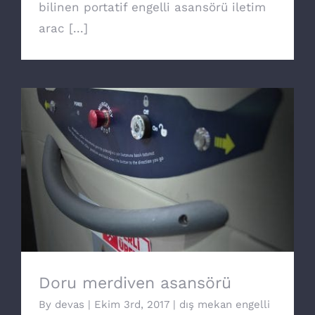
bilinen portatif engelli asansörü iletim
arac [...]
Doru merdiven asansörü
Doru merdiven asansörü
By
devas
|
Ekim 3rd, 2017
|
dış mekan engelli