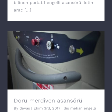
bilinen portatif engelli asansörü iletim
arac [...]
Doru merdiven asansörü
Doru merdiven asansörü
By
devas
|
Ekim 3rd, 2017
|
dış mekan engelli