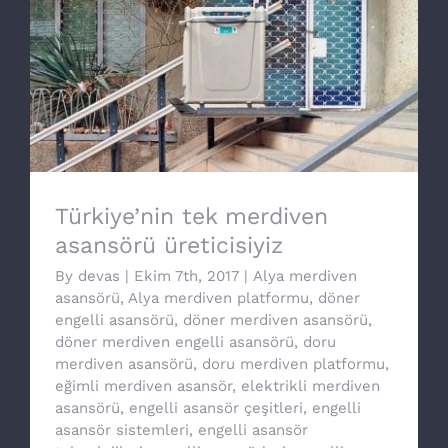
Türkiye’nin tek merdiven asansörü
üreticisiyiz
Türkiye’nin tek merdiven
asansörü üreticisiyiz
By
devas
|
Ekim 7th, 2017
|
Alya merdiven
asansörü
,
Alya merdiven platformu
,
döner
engelli asansörü
,
döner merdiven asansörü
,
döner merdiven engelli asansörü
,
doru
merdiven asansörü
,
doru merdiven platformu
,
eğimli merdiven asansör
,
elektrikli merdiven
asansörü
,
engelli asansör çeşitleri
,
engelli
asansör sistemleri
,
engelli asansör