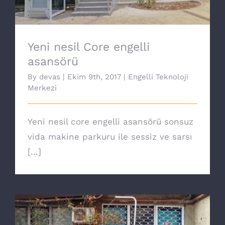
Yeni nesil Core engelli
asansörü
By
devas
|
Ekim 9th, 2017
|
Engelli Teknoloji
Merkezi
Yeni nesil core engelli asansörü sonsuz
vida makine parkuru ile sessiz ve sarsı
[...]