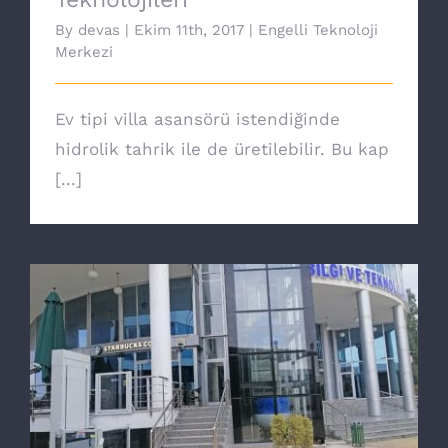
By
devas
|
Ekim 11th, 2017
|
Engelli Teknoloji
Merkezi
Ev tipi villa asansörü istendiğinde
hidrolik tahrik ile de üretilebilir. Bu kap
[...]
Yeni nesil Core engelli asansörü