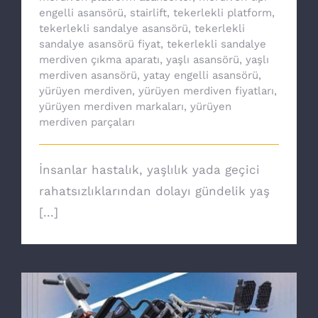
engelli asansörü
,
stairlift
,
tekerlekli platform
,
tekerlekli sandalye asansörü
,
tekerlekli
sandalye asansörü fiyat
,
tekerlekli sandalye
merdiven çıkma aparatı
,
yaşlı asansörü
,
yaşlı
merdiven asansörü
,
yatay engelli asansörü
,
yürüyen merdiven
,
yürüyen merdiven fiyatları
,
yürüyen merdiven markaları
,
yürüyen
merdiven parçaları
İnsanlar hastalık, yaşlılık yada geçici
rahatsızlıklarından dolayı gündelik yaş
[...]