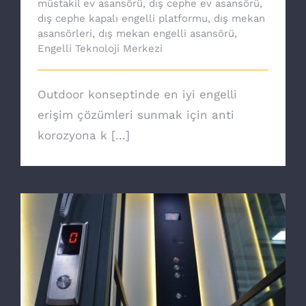
müstakil ev asansörü
,
dış cephe ev asansörü
,
dış cephe kapalı engelli platformu
,
dış mekan
asansörleri
,
dış mekan engelli asansörü
,
Engelli Teknoloji Merkezi
Outdoor konseptinde en iyi engelli
erişim çözümleri sunmak için anti
korozyona k [...]
Ev asansörü ile özgürsünüz