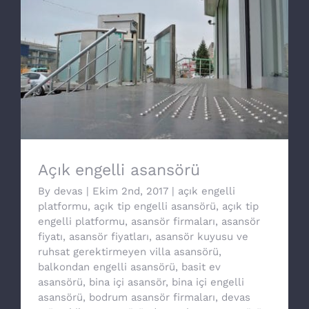
Açık engelli asansörü
Açık engelli asansörü
By
devas
|
Ekim 2nd, 2017
|
açık engelli
platformu
,
açık tip engelli asansörü
,
açık tip
engelli platformu
,
asansör firmaları
,
asansör
fiyatı
,
asansör fiyatları
,
asansör kuyusu ve
ruhsat gerektirmeyen villa asansörü
,
balkondan engelli asansörü
,
basit ev
asansörü
,
bina içi asansör
,
bina içi engelli
asansörü
,
bodrum asansör firmaları
,
devas