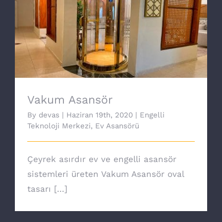
Vakum Asansör
Vakum Asansör
By
devas
|
Haziran 19th, 2020
|
Engelli
Teknoloji Merkezi
,
Ev Asansörü
Çeyrek asırdır ev ve engelli asansör
sistemleri üreten Vakum Asansör oval
tasarı [...]