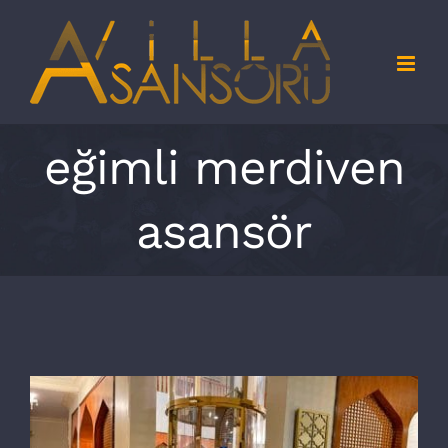
Skip
to
content
eğimli merdiven
asansör