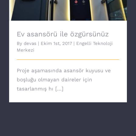
Ev asansörü ile özgürsünüz
By
devas
|
Ekim 1st, 2017
|
Engelli Teknoloji
Merkezi
Proje aşamasında asansör kuyusu ve
boşluğu olmayan daireler için
tasarlanmış hı [...]