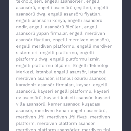
teknolojileri
,
engelli asansörleri
,
engelli
asansörü
,
engelli asansörü çeşitleri
,
engelli
asansörü dwg
,
engelli asansörü fiyatları
,
engelli asansörü konya
,
engelli asansörü
nedir
,
engelli asansörü ölçüleri
,
engelli
asansörü yapan firmalar
,
engelli merdiven
asansör fiyatları
,
engelli merdiven asansörü
,
engelli merdiven platformu
,
engelli merdiven
sistemleri
,
engelli platformu
,
engelli
platformu dwg
,
engelli platformu izmir
,
engelli platformu ölçüleri
,
Engelli Teknoloji
Merkezi
,
istanbul engelli asansör
,
istanbul
merdiven asansör
,
istanbul özürlü asansör
,
karadeniz asansör firmaları
,
kayseri engelli
asansörü
,
kayseri engelli platformu
,
kayseri
ev asansörü
,
kayseri kabinli asansör
,
kayseri
villa asansörü
,
kemer asansör
,
kuşadası
asansör
,
merdiven kenarı engelli asansörü
,
merdiven lifti
,
merdiven lifti fiyatı
,
merdiven
platform
,
merdiven platform asansör
,
merdiven platform asansörler
,
merdiven tipi