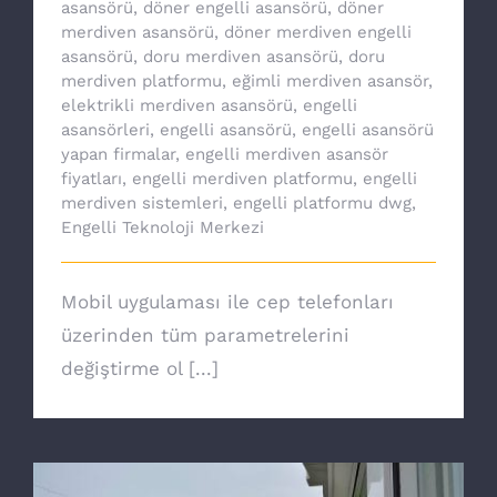
asansörü
,
döner engelli asansörü
,
döner
merdiven asansörü
,
döner merdiven engelli
asansörü
,
doru merdiven asansörü
,
doru
merdiven platformu
,
eğimli merdiven asansör
,
elektrikli merdiven asansörü
,
engelli
asansörleri
,
engelli asansörü
,
engelli asansörü
yapan firmalar
,
engelli merdiven asansör
fiyatları
,
engelli merdiven platformu
,
engelli
merdiven sistemleri
,
engelli platformu dwg
,
Engelli Teknoloji Merkezi
Mobil uygulaması ile cep telefonları
üzerinden tüm parametrelerini
değiştirme ol [...]