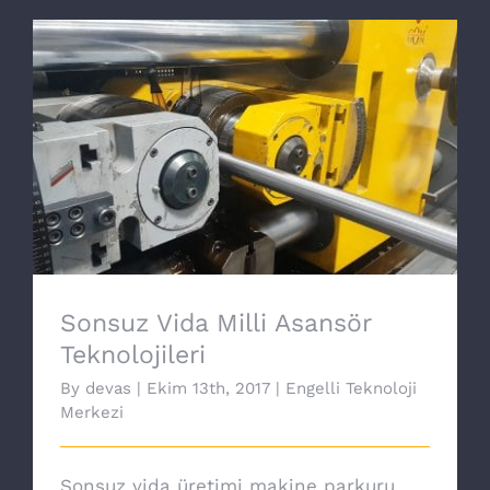
Sonsuz Vida Milli Asansör Teknolojileri
Sonsuz Vida Milli Asansör
Teknolojileri
By
devas
|
Ekim 13th, 2017
|
Engelli Teknoloji
Merkezi
Sonsuz vida üretimi makine parkuru