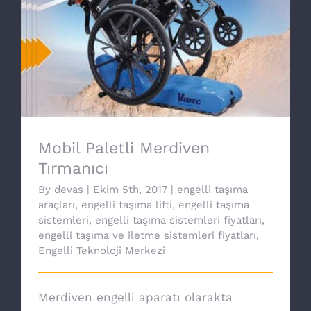
Mobil Paletli Merdiven Tırmanıcı
Mobil Paletli Merdiven
Tırmanıcı
By
devas
|
Ekim 5th, 2017
|
engelli taşıma
araçları
,
engelli taşıma lifti
,
engelli taşıma
sistemleri
,
engelli taşıma sistemleri fiyatları
,
engelli taşıma ve iletme sistemleri fiyatları
,
Engelli Teknoloji Merkezi
Merdiven engelli aparatı olarakta