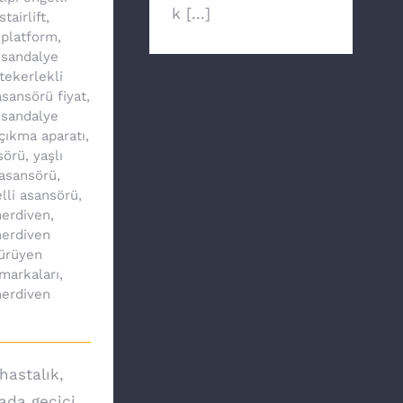
k [...]
stairlift
,
 platform
,
 sandalye
tekerlekli
sansörü fiyat
,
 sandalye
çıkma aparatı
,
sörü
,
yaşlı
asansörü
,
lli asansörü
,
erdiven
,
erdiven
ürüyen
markaları
,
erdiven
hastalık,
yada geçici