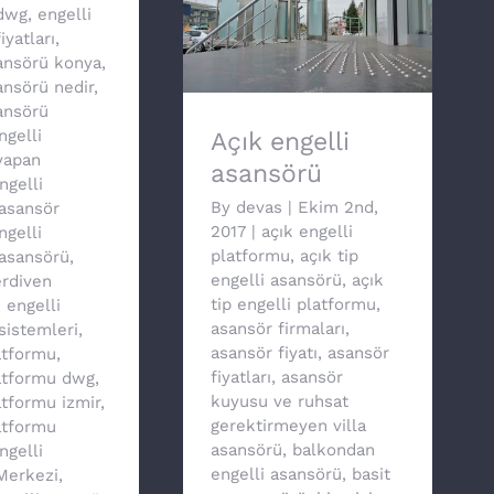
dwg
,
engelli
iyatları
,
Açık engelli asansörü
sansörü konya
,
ansörü nedir
,
ansörü
ngelli
Açık engelli
yapan
asansörü
ngelli
By
devas
|
Ekim 2nd,
asansör
2017
|
açık engelli
ngelli
platformu
,
açık tip
asansörü
,
engelli asansörü
,
açık
erdiven
tip engelli platformu
,
,
engelli
asansör firmaları
,
sistemleri
,
asansör fiyatı
,
asansör
atformu
,
fiyatları
,
asansör
latformu dwg
,
kuyusu ve ruhsat
atformu izmir
,
gerektirmeyen villa
atformu
asansörü
,
balkondan
ngelli
engelli asansörü
,
basit
 Merkezi
,