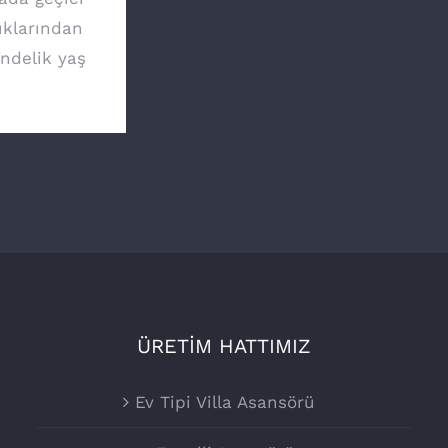
ıklarından
ündelik yaş
ÜRETİM HATTIMIZ
Ev Tipi Villa Asansörü