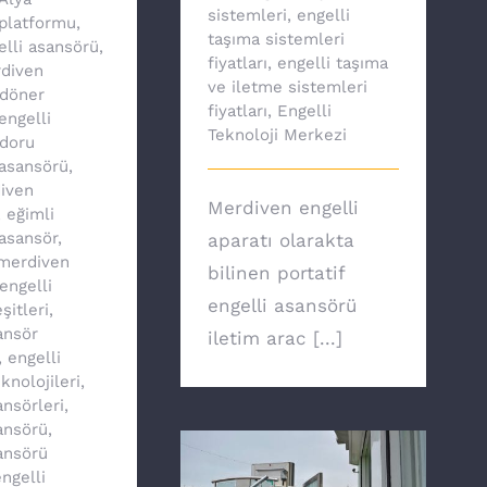
sistemleri
,
engelli
platformu
,
taşıma sistemleri
elli asansörü
,
fiyatları
,
engelli taşıma
diven
ve iletme sistemleri
döner
fiyatları
,
Engelli
engelli
Teknoloji Merkezi
doru
asansörü
,
iven
Merdiven engelli
,
eğimli
asansör
,
aparatı olarakta
 merdiven
bilinen portatif
engelli
engelli asansörü
şitleri
,
ansör
iletim arac [...]
,
engelli
knolojileri
,
ansörleri
,
ansörü
,
ansörü
ngelli