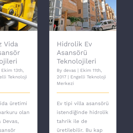
 Vida Milli
Hidrolik Ev Asansörü
Teknolojileri
Teknolojileri
 Vida
Hidrolik Ev
Asansör
Asansörü
jileri
Teknolojileri
Ekim 13th,
By
devas
|
Ekim 11th,
lli Teknoloji
2017
|
Engelli Teknoloji
Merkezi
ida üretimi
Ev tipi villa asansörü
arkuru olan
istendiğinde hidrolik
a Devas,
tahrik ile de
asansör
üretilebilir. Bu kap