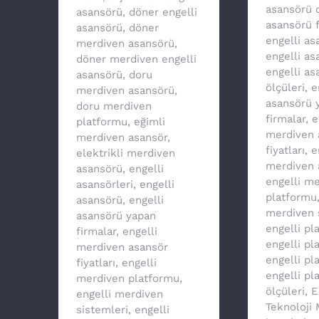
asansörü 
asansörü
,
döner engelli
asansörü f
asansörü
,
döner
engelli a
merdiven asansörü
,
engelli as
döner merdiven engelli
engelli as
asansörü
,
doru
ölçüleri
,
e
merdiven asansörü
,
asansörü 
doru merdiven
firmalar
,
e
platformu
,
eğimli
merdiven 
merdiven asansör
,
fiyatları
,
e
elektrikli merdiven
merdiven 
asansörü
,
engelli
engelli m
asansörleri
,
engelli
platformu
asansörü
,
engelli
merdiven 
asansörü yapan
engelli pl
firmalar
,
engelli
engelli p
merdiven asansör
engelli pl
fiyatları
,
engelli
engelli pl
merdiven platformu
,
ölçüleri
,
E
engelli merdiven
Teknoloji
sistemleri
,
engelli