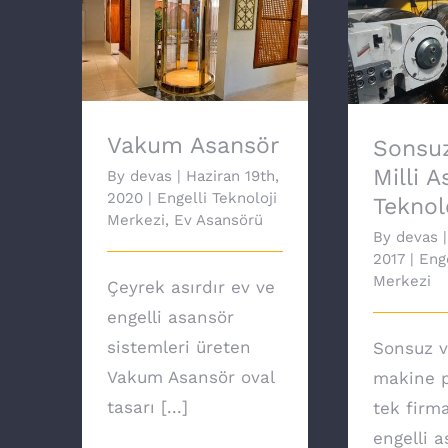
Sonsuz
Vakum Asansör
Asansör 
Vakum Asansör
Sonsuz
Milli 
By
devas
|
Haziran 19th,
2020
|
Engelli Teknoloji
Teknolo
Merkezi
,
Ev Asansörü
By
devas
|
2017
|
Enge
Merkezi
Çeyrek asırdır ev ve
engelli asansör
sistemleri üreten
Sonsuz v
Vakum Asansör oval
makine p
tasarı [...]
tek firm
engelli 