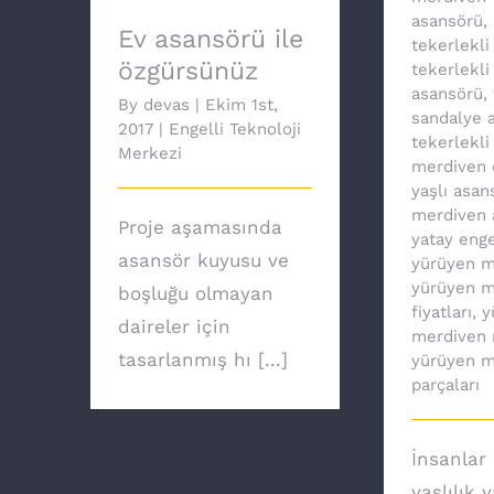
asansörü
,
Ev asansörü ile
tekerlekli
özgürsünüz
tekerlekli
asansörü
,
By
devas
|
Ekim 1st,
sandalye a
2017
|
Engelli Teknoloji
tekerlekli
Merkezi
merdiven 
yaşlı asan
merdiven 
Proje aşamasında
yatay enge
asansör kuyusu ve
yürüyen m
yürüyen m
boşluğu olmayan
fiyatları
,
y
daireler için
merdiven 
tasarlanmış hı [...]
yürüyen m
parçaları
İnsanlar 
yaşlılık 