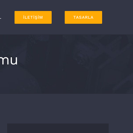
L
İLETİŞİM
TASARLA
rmu