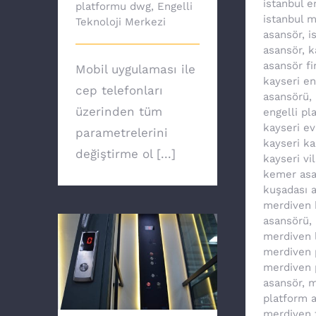
istanbul e
platformu dwg
,
Engelli
istanbul 
Teknoloji Merkezi
asansör
,
i
asansör
,
k
asansör fi
Mobil uygulaması ile
kayseri en
cep telefonları
asansörü
,
üzerinden tüm
engelli pl
kayseri e
parametrelerini
kayseri ka
değiştirme ol [...]
kayseri vi
kemer asa
kuşadası 
merdiven k
asansörü
,
merdiven li
merdiven 
merdiven 
Ev asansörü ile
asansör
,
m
özgürsünüz
platform 
merdiven t