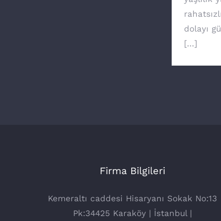
rahatsızl
dolayı g
[...]
Firma Bilgileri
Kemeraltı caddesi Hisaryanı Sokak No:13
Pk:34425 Karaköy | İstanbul |