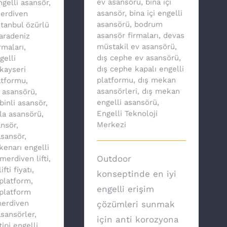
ev asansörü
,
bina içi
ngelli asansör
,
asansör
,
bina içi engelli
merdiven
asansörü
,
bodrum
stanbul özürlü
asansör firmaları
,
devas
aradeniz
müstakil ev asansörü
,
rmaları
,
dış cephe ev asansörü
,
gelli
dış cephe kapalı engelli
kayseri
platformu
,
dış mekan
atformu
,
asansörleri
,
dış mekan
v asansörü
,
engelli asansörü
,
binli asansör
,
Engelli Teknoloji
lla asansörü
,
Merkezi
nsör
,
asansör
,
enarı engelli
Outdoor
merdiven lifti
,
fti fiyatı
,
konseptinde en iyi
platform
,
engelli erişim
platform
erdiven
çözümleri sunmak
asansörler
,
için anti korozyona
ipi engelli