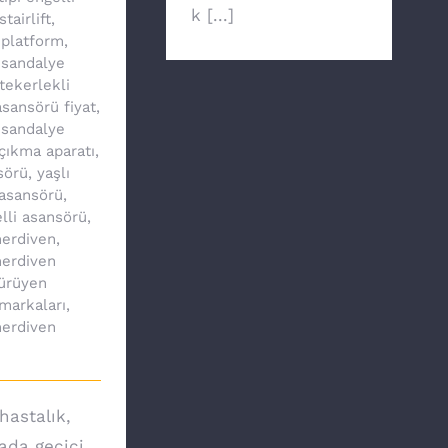
k [...]
stairlift
,
 platform
,
 sandalye
tekerlekli
sansörü fiyat
,
 sandalye
çıkma aparatı
,
sörü
,
yaşlı
asansörü
,
lli asansörü
,
erdiven
,
erdiven
ürüyen
markaları
,
erdiven
hastalık,
yada geçici