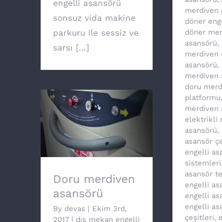
engelli asansörü
merdiven 
sonsuz vida makine
döner eng
parkuru ile sessiz ve
döner mer
asansörü
,
sarsı [...]
merdiven 
asansörü
,
merdiven 
doru merd
platformu
merdiven 
elektrikli
Doru merdiven
asansörü
,
asansörü
asansör çe
engelli as
sistemleri
asansör te
Doru merdiven
engelli as
asansörü
engelli as
engelli as
By
devas
|
Ekim 3rd,
çeşitleri
,
e
2017
|
dış mekan engelli