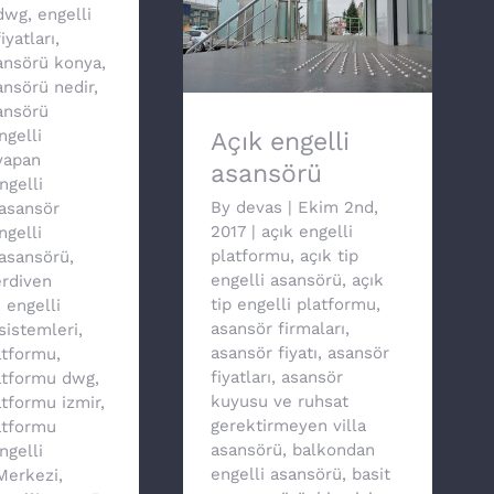
dwg
,
engelli
iyatları
,
Açık engelli asansörü
sansörü konya
,
ansörü nedir
,
ansörü
ngelli
Açık engelli
yapan
asansörü
ngelli
By
devas
|
Ekim 2nd,
asansör
2017
|
açık engelli
ngelli
platformu
,
açık tip
asansörü
,
engelli asansörü
,
açık
erdiven
tip engelli platformu
,
,
engelli
asansör firmaları
,
sistemleri
,
asansör fiyatı
,
asansör
atformu
,
fiyatları
,
asansör
latformu dwg
,
kuyusu ve ruhsat
atformu izmir
,
gerektirmeyen villa
atformu
asansörü
,
balkondan
ngelli
engelli asansörü
,
basit
 Merkezi
,