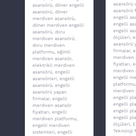
asansörü 
asansörü
,
döner engelli
asansörü f
asansörü
,
döner
engelli a
merdiven asansörü
,
engelli as
döner merdiven engelli
engelli as
asansörü
,
doru
ölçüleri
,
e
merdiven asansörü
,
asansörü 
doru merdiven
firmalar
,
e
platformu
,
eğimli
merdiven 
merdiven asansör
,
fiyatları
,
e
elektrikli merdiven
merdiven 
asansörü
,
engelli
engelli m
asansörleri
,
engelli
platformu
asansörü
,
engelli
merdiven 
asansörü yapan
engelli pl
firmalar
,
engelli
engelli p
merdiven asansör
engelli pl
fiyatları
,
engelli
engelli pl
merdiven platformu
,
ölçüleri
,
E
engelli merdiven
Teknoloji
sistemleri
,
engelli