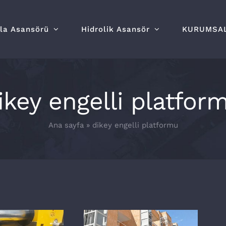
lla Asansörü
Hidrolik Asansör
KURUMSA
ikey engelli platfor
Ana sayfa
»
dikey engelli platformu