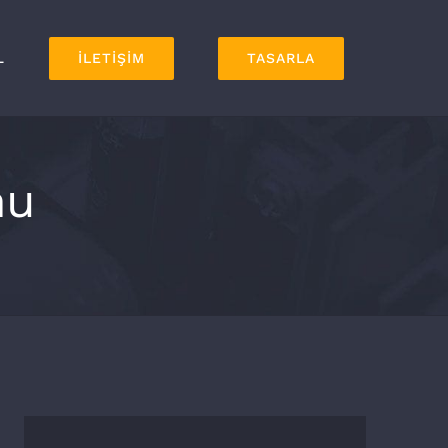
L
İLETİŞİM
TASARLA
mu