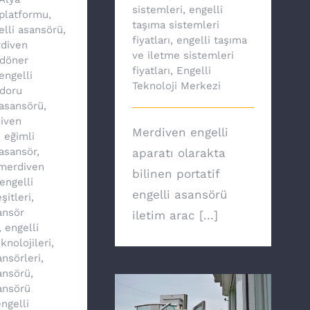
sistemleri
,
engelli
platformu
,
taşıma sistemleri
elli asansörü
,
fiyatları
,
engelli taşıma
diven
ve iletme sistemleri
döner
fiyatları
,
Engelli
engelli
Teknoloji Merkezi
doru
asansörü
,
iven
Merdiven engelli
,
eğimli
asansör
,
aparatı olarakta
 merdiven
bilinen portatif
engelli
engelli asansörü
şitleri
,
ansör
iletim arac [...]
,
engelli
knolojileri
,
ansörleri
,
ansörü
,
ansörü
ngelli