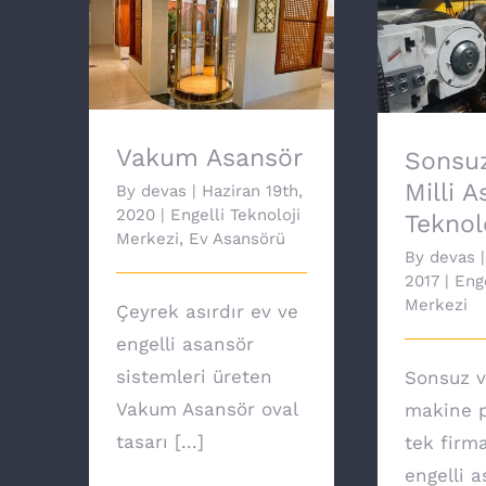
Sonsuz
Vakum Asansör
Asansör 
Vakum Asansör
Sonsuz
Milli 
By
devas
|
Haziran 19th,
2020
|
Engelli Teknoloji
Teknolo
Merkezi
,
Ev Asansörü
By
devas
|
2017
|
Enge
Merkezi
Çeyrek asırdır ev ve
engelli asansör
sistemleri üreten
Sonsuz v
Vakum Asansör oval
makine p
tasarı [...]
tek firm
engelli 