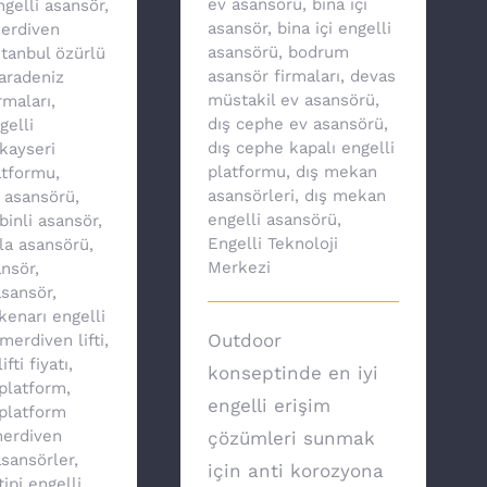
ev asansörü
,
bina içi
ngelli asansör
,
asansör
,
bina içi engelli
merdiven
asansörü
,
bodrum
stanbul özürlü
asansör firmaları
,
devas
aradeniz
müstakil ev asansörü
,
rmaları
,
dış cephe ev asansörü
,
gelli
dış cephe kapalı engelli
kayseri
platformu
,
dış mekan
atformu
,
asansörleri
,
dış mekan
v asansörü
,
engelli asansörü
,
binli asansör
,
Engelli Teknoloji
lla asansörü
,
Merkezi
nsör
,
asansör
,
enarı engelli
Outdoor
merdiven lifti
,
fti fiyatı
,
konseptinde en iyi
platform
,
engelli erişim
platform
erdiven
çözümleri sunmak
asansörler
,
için anti korozyona
ipi engelli