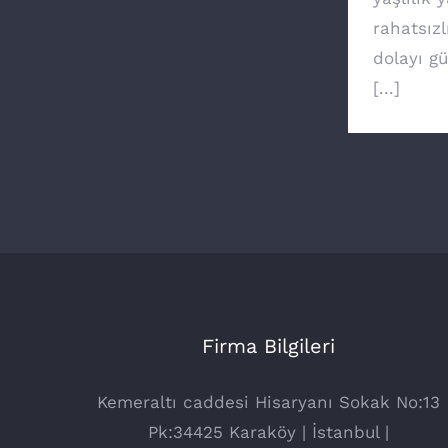
rahatsızl
dolayı g
[...]
Firma Bilgileri
Kemeraltı caddesi Hisaryanı Sokak No:13
Pk:34425 Karaköy | İstanbul |