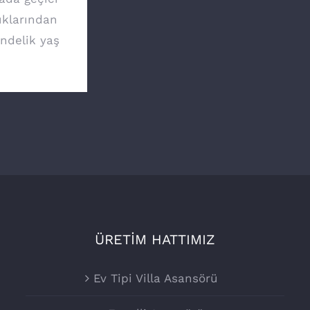
ıklarından
ündelik yaş
ÜRETİM HATTIMIZ
Ev Tipi Villa Asansörü