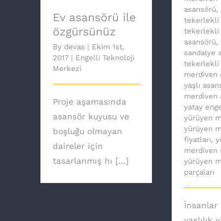
asansörü
,
Ev asansörü ile
tekerlekli
özgürsünüz
tekerlekli
asansörü
,
By
devas
|
Ekim 1st,
sandalye a
2017
|
Engelli Teknoloji
tekerlekli
Merkezi
merdiven 
yaşlı asan
merdiven 
Proje aşamasında
yatay enge
asansör kuyusu ve
yürüyen m
yürüyen m
boşluğu olmayan
fiyatları
,
y
daireler için
merdiven 
tasarlanmış hı [...]
yürüyen m
parçaları
İnsanlar 
yaşlılık 