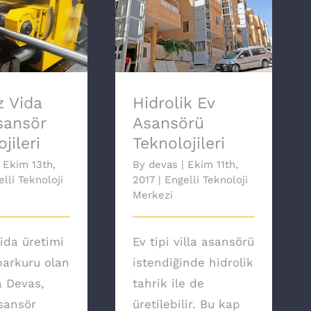
 Vida Milli
Hidrolik Ev Asansörü
Teknolojileri
Teknolojileri
 Vida
Hidrolik Ev
Asansör
Asansörü
jileri
Teknolojileri
Ekim 13th,
By
devas
|
Ekim 11th,
lli Teknoloji
2017
|
Engelli Teknoloji
Merkezi
ida üretimi
Ev tipi villa asansörü
arkuru olan
istendiğinde hidrolik
a Devas,
tahrik ile de
asansör
üretilebilir. Bu kap