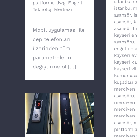
istanbul e
platformu dwg
,
Engelli
istanbul 
Teknoloji Merkezi
asansör
,
i
asansör
,
k
asansör fi
Mobil uygulaması ile
kayseri en
cep telefonları
asansörü
,
üzerinden tüm
engelli pl
kayseri e
parametrelerini
kayseri ka
değiştirme ol [...]
kayseri vi
kemer asa
kuşadası 
merdiven k
asansörü
,
merdiven li
merdiven 
merdiven 
Ev asansörü ile
asansör
,
m
özgürsünüz
platform 
merdiven t