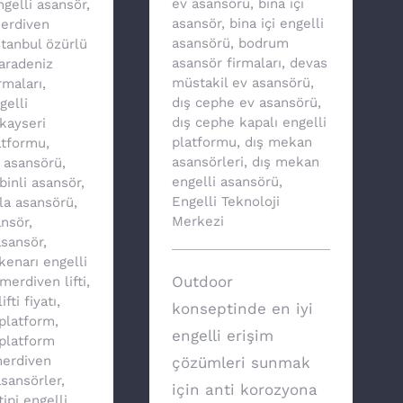
ev asansörü
,
bina içi
ngelli asansör
,
asansör
,
bina içi engelli
merdiven
asansörü
,
bodrum
stanbul özürlü
asansör firmaları
,
devas
aradeniz
müstakil ev asansörü
,
rmaları
,
dış cephe ev asansörü
,
gelli
dış cephe kapalı engelli
kayseri
platformu
,
dış mekan
atformu
,
asansörleri
,
dış mekan
v asansörü
,
engelli asansörü
,
binli asansör
,
Engelli Teknoloji
lla asansörü
,
Merkezi
nsör
,
asansör
,
enarı engelli
Outdoor
merdiven lifti
,
fti fiyatı
,
konseptinde en iyi
platform
,
engelli erişim
platform
erdiven
çözümleri sunmak
asansörler
,
için anti korozyona
ipi engelli