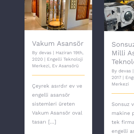
Sonsuz
Vakum Asansör
Asansör 
Vakum Asansör
Sonsuz
Milli 
By
devas
|
Haziran 19th,
2020
|
Engelli Teknoloji
Teknolo
Merkezi
,
Ev Asansörü
By
devas
|
2017
|
Enge
Merkezi
Çeyrek asırdır ev ve
engelli asansör
sistemleri üreten
Sonsuz v
Vakum Asansör oval
makine p
tasarı [...]
tek firm
engelli 