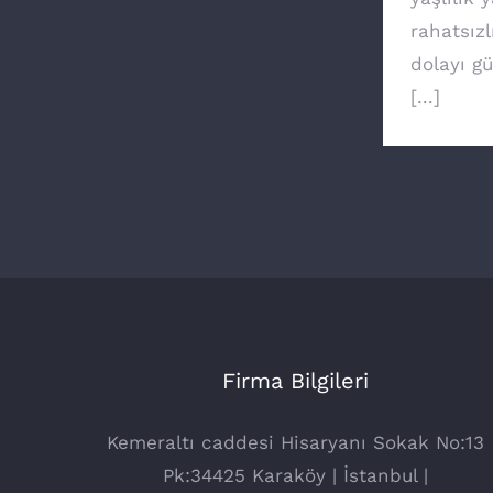
rahatsızl
dolayı g
[...]
Firma Bilgileri
Kemeraltı caddesi Hisaryanı Sokak No:13
Pk:34425 Karaköy | İstanbul |