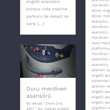
engelli asansörü
merdiven 
sonsuz vida makine
döner eng
parkuru ile sessiz ve
döner mer
asansörü
,
sarsı [...]
merdiven 
asansörü
,
merdiven 
doru merd
platformu
merdiven 
elektrikli
Doru merdiven
asansörü
,
asansörü
asansör çe
engelli as
sistemleri
asansör te
Doru merdiven
engelli as
asansörü
engelli as
engelli as
By
devas
|
Ekim 3rd,
çeşitleri
,
e
2017
|
dış mekan engelli