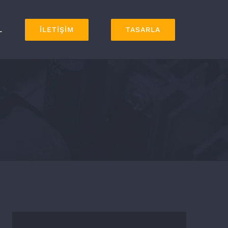
L
İLETİŞİM
TASARLA