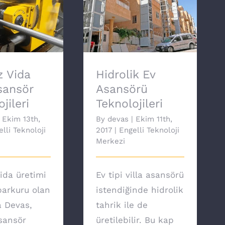
 Vida Milli
Hidrolik Ev Asansörü
Teknolojileri
Teknolojileri
 Vida
Hidrolik Ev
Asansör
Asansörü
jileri
Teknolojileri
Ekim 13th,
By
devas
|
Ekim 11th,
lli Teknoloji
2017
|
Engelli Teknoloji
Merkezi
ida üretimi
Ev tipi villa asansörü
arkuru olan
istendiğinde hidrolik
a Devas,
tahrik ile de
asansör
üretilebilir. Bu kap