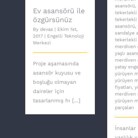
asansörü
,
Ev asansörü ile
tekerlekli
özgürsünüz
tekerlekli
asansörü
,
By
devas
|
Ekim 1st,
sandalye a
2017
|
Engelli Teknoloji
tekerlekli
Merkezi
merdiven 
yaşlı asan
merdiven 
Proje aşamasında
yatay enge
asansör kuyusu ve
yürüyen m
yürüyen m
boşluğu olmayan
fiyatları
,
y
daireler için
merdiven 
tasarlanmış hı [...]
yürüyen m
parçaları
İnsanlar 
yaşlılık 