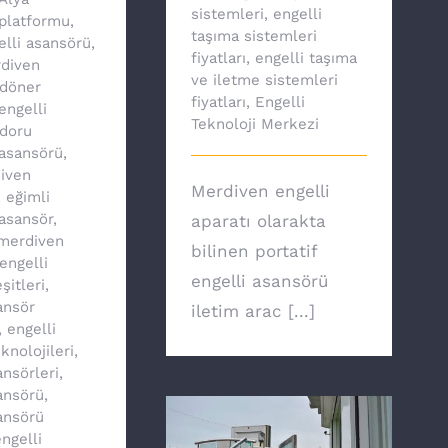
sistemleri
,
engelli
platformu
,
taşıma sistemleri
elli asansörü
,
fiyatları
,
engelli taşıma
diven
ve iletme sistemleri
döner
fiyatları
,
Engelli
engelli
Teknoloji Merkezi
doru
asansörü
,
iven
Merdiven engelli
,
eğimli
asansör
,
aparatı olarakta
 merdiven
bilinen portatif
engelli
engelli asansörü
şitleri
,
ansör
iletim arac [...]
,
engelli
knolojileri
,
ansörleri
,
ansörü
,
ansörü
ngelli