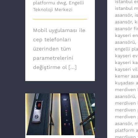
istanbul e
platformu dwg
,
Engelli
istanbul 
Teknoloji Merkezi
asansör
,
i
asansör
,
k
asansör fi
Mobil uygulaması ile
kayseri en
cep telefonları
asansörü
,
üzerinden tüm
engelli pl
kayseri e
parametrelerini
kayseri ka
değiştirme ol [...]
kayseri vi
kemer asa
kuşadası 
merdiven k
asansörü
,
merdiven li
merdiven 
merdiven 
Ev asansörü ile
asansör
,
m
özgürsünüz
platform 
merdiven t