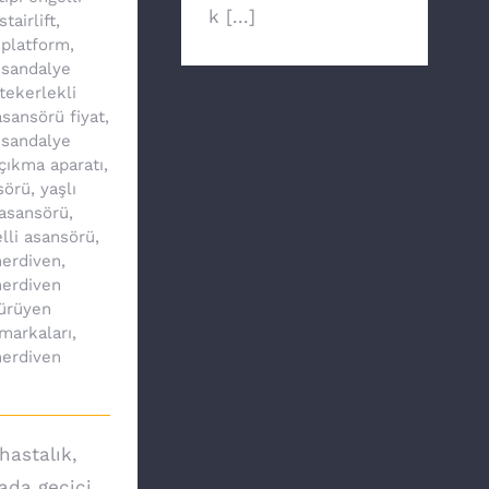
k [...]
stairlift
,
 platform
,
 sandalye
tekerlekli
sansörü fiyat
,
 sandalye
çıkma aparatı
,
sörü
,
yaşlı
asansörü
,
lli asansörü
,
erdiven
,
erdiven
ürüyen
markaları
,
erdiven
hastalık,
yada geçici