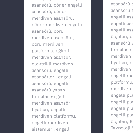
asansörü 
asansörü
,
döner engelli
asansörü f
asansörü
,
döner
engelli a
merdiven asansörü
,
engelli as
döner merdiven engelli
engelli as
asansörü
,
doru
ölçüleri
,
e
merdiven asansörü
,
asansörü 
doru merdiven
firmalar
,
e
platformu
,
eğimli
merdiven 
merdiven asansör
,
fiyatları
,
e
elektrikli merdiven
merdiven 
asansörü
,
engelli
engelli m
asansörleri
,
engelli
platformu
asansörü
,
engelli
merdiven 
asansörü yapan
engelli pl
firmalar
,
engelli
engelli p
merdiven asansör
engelli pl
fiyatları
,
engelli
engelli pl
merdiven platformu
,
ölçüleri
,
E
engelli merdiven
Teknoloji
sistemleri
,
engelli