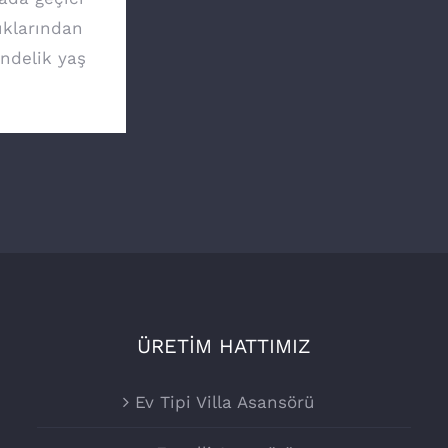
ıklarından
ündelik yaş
ÜRETİM HATTIMIZ
Ev Tipi Villa Asansörü