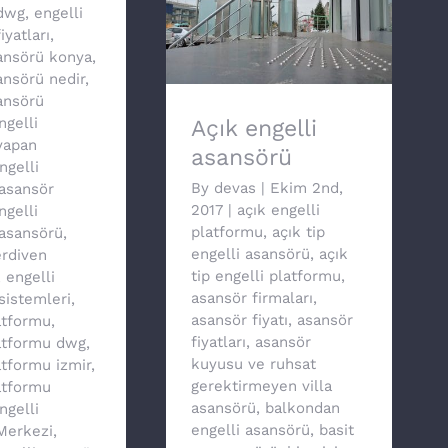
dwg
,
engelli
iyatları
,
Açık engelli asansörü
sansörü konya
,
ansörü nedir
,
ansörü
ngelli
Açık engelli
yapan
asansörü
ngelli
By
devas
|
Ekim 2nd,
asansör
2017
|
açık engelli
ngelli
platformu
,
açık tip
asansörü
,
engelli asansörü
,
açık
erdiven
tip engelli platformu
,
,
engelli
asansör firmaları
,
sistemleri
,
asansör fiyatı
,
asansör
atformu
,
fiyatları
,
asansör
latformu dwg
,
kuyusu ve ruhsat
atformu izmir
,
gerektirmeyen villa
atformu
asansörü
,
balkondan
ngelli
engelli asansörü
,
basit
 Merkezi
,