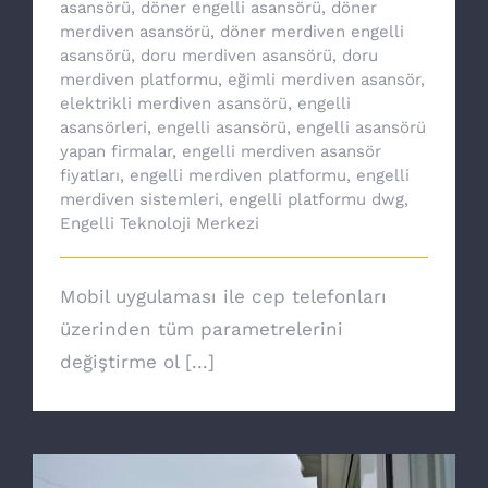
asansörü
,
döner engelli asansörü
,
döner
merdiven asansörü
,
döner merdiven engelli
asansörü
,
doru merdiven asansörü
,
doru
merdiven platformu
,
eğimli merdiven asansör
,
elektrikli merdiven asansörü
,
engelli
asansörleri
,
engelli asansörü
,
engelli asansörü
yapan firmalar
,
engelli merdiven asansör
fiyatları
,
engelli merdiven platformu
,
engelli
merdiven sistemleri
,
engelli platformu dwg
,
Engelli Teknoloji Merkezi
Mobil uygulaması ile cep telefonları
üzerinden tüm parametrelerini
değiştirme ol [...]