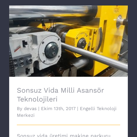
Sonsuz Vida Milli Asansör Teknolojileri
Sonsuz Vida Milli Asansör
Teknolojileri
By
devas
|
Ekim 13th, 2017
|
Engelli Teknoloji
Merkezi
Sonsuz vida üretimi makine parkuru