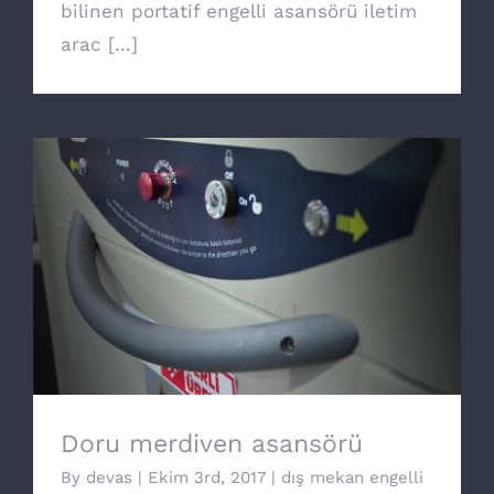
bilinen portatif engelli asansörü iletim
arac [...]
Doru merdiven asansörü
Doru merdiven asansörü
By
devas
|
Ekim 3rd, 2017
|
dış mekan engelli