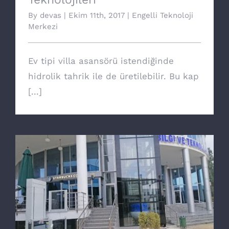
By
devas
|
Ekim 11th, 2017
|
Engelli Teknoloji
Merkezi
Ev tipi villa asansörü istendiğinde
hidrolik tahrik ile de üretilebilir. Bu kap
[...]
Yeni nesil Core engelli asansörü