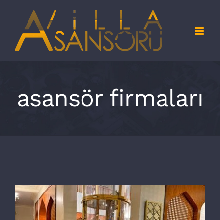
Skip
to
content
asansör firmaları