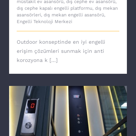
müstakil ev asansörü
,
dış cephe ev asansörü
,
dış cephe kapalı engelli platformu
,
dış mekan
asansörleri
,
dış mekan engelli asansörü
,
Engelli Teknoloji Merkezi
Outdoor konseptinde en iyi engelli
erişim çözümleri sunmak için anti
korozyona k [...]
Ev asansörü ile özgürsünüz