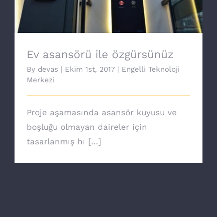
Ev asansörü ile özgürsünüz
By
devas
|
Ekim 1st, 2017
|
Engelli Teknoloji
Merkezi
Proje aşamasında asansör kuyusu ve
boşluğu olmayan daireler için
tasarlanmış hı [...]