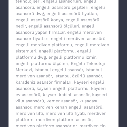
teknolojileri
,
engelli asansörleri
,
engelli
asansörü
,
engelli asansörü çeşitleri
,
engelli
asansörü dwg
,
engelli asansörü fiyatları
,
engelli asansörü konya
,
engelli asansörü
nedir
,
engelli asansörü ölçüleri
,
engelli
asansörü yapan firmalar
,
engelli merdiven
asansör fiyatları
,
engelli merdiven asansörü
,
engelli merdiven platformu
,
engelli merdiven
sistemleri
,
engelli platformu
,
engelli
platformu dwg
,
engelli platformu izmir
,
engelli platformu ölçüleri
,
Engelli Teknoloji
Merkezi
,
istanbul engelli asansör
,
istanbul
merdiven asansör
,
istanbul özürlü asansör
,
karadeniz asansör firmaları
,
kayseri engelli
asansörü
,
kayseri engelli platformu
,
kayseri
ev asansörü
,
kayseri kabinli asansör
,
kayseri
villa asansörü
,
kemer asansör
,
kuşadası
asansör
,
merdiven kenarı engelli asansörü
,
merdiven lifti
,
merdiven lifti fiyatı
,
merdiven
platform
,
merdiven platform asansör
,
merdiven platform asansörler
,
merdiven tipi