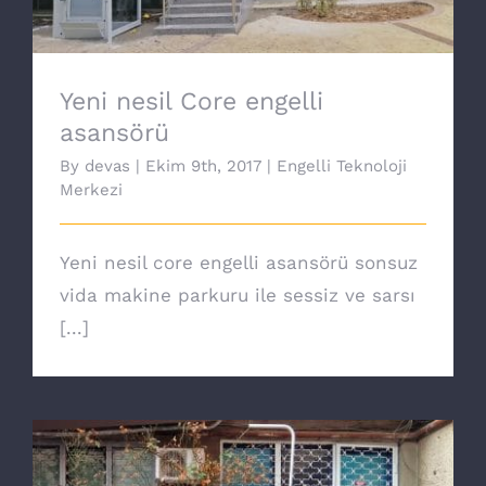
Yeni nesil Core engelli
asansörü
By
devas
|
Ekim 9th, 2017
|
Engelli Teknoloji
Merkezi
Yeni nesil core engelli asansörü sonsuz
vida makine parkuru ile sessiz ve sarsı
[...]