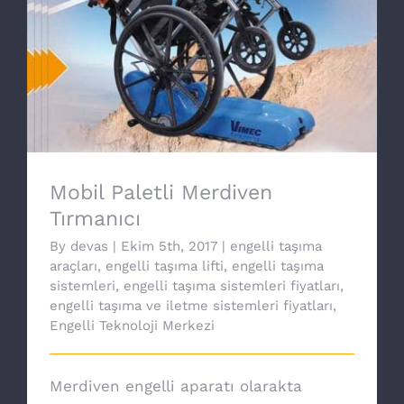
Mobil Paletli Merdiven Tırmanıcı
Mobil Paletli Merdiven
Tırmanıcı
By
devas
|
Ekim 5th, 2017
|
engelli taşıma
araçları
,
engelli taşıma lifti
,
engelli taşıma
sistemleri
,
engelli taşıma sistemleri fiyatları
,
engelli taşıma ve iletme sistemleri fiyatları
,
Engelli Teknoloji Merkezi
Merdiven engelli aparatı olarakta