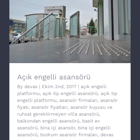
Açık engelli asansörü
Açık engelli asansörü
By
devas
|
Ekim 2nd, 2017
|
açık engelli
platformu
,
açık tip engelli asansörü
,
açık tip
engelli platformu
,
asansör firmaları
,
asansör
fiyatı
,
asansör fiyatları
,
asansör kuyusu ve
ruhsat gerektirmeyen villa asansörü
,
balkondan engelli asansörü
,
basit ev
asansörü
,
bina içi asansör
,
bina içi engelli
asansörü
,
bodrum asansör firmaları
,
devas