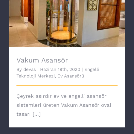
Vakum Asansör
Vakum Asansör
By
devas
|
Haziran 19th, 2020
|
Engelli
Teknoloji Merkezi
,
Ev Asansörü
Çeyrek asırdır ev ve engelli asansör
sistemleri üreten Vakum Asansör oval
tasarı [...]