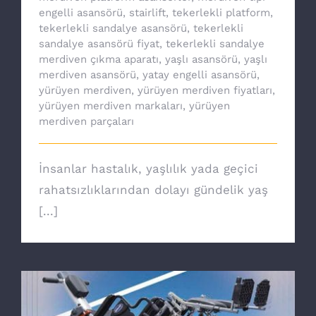
engelli asansörü
,
stairlift
,
tekerlekli platform
,
tekerlekli sandalye asansörü
,
tekerlekli
sandalye asansörü fiyat
,
tekerlekli sandalye
merdiven çıkma aparatı
,
yaşlı asansörü
,
yaşlı
merdiven asansörü
,
yatay engelli asansörü
,
yürüyen merdiven
,
yürüyen merdiven fiyatları
,
yürüyen merdiven markaları
,
yürüyen
merdiven parçaları
İnsanlar hastalık, yaşlılık yada geçici
rahatsızlıklarından dolayı gündelik yaş
[...]