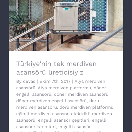
Türkiye’nin tek merdiven asansörü
üreticisiyiz
Türkiye’nin tek merdiven
asansörü üreticisiyiz
By
devas
|
Ekim 7th, 2017
|
Alya merdiven
asansörü
,
Alya merdiven platformu
,
döner
engelli asansörü
,
döner merdiven asansörü
,
döner merdiven engelli asansörü
,
doru
merdiven asansörü
,
doru merdiven platformu
,
eğimli merdiven asansör
,
elektrikli merdiven
asansörü
,
engelli asansör çeşitleri
,
engelli
asansör sistemleri
,
engelli asansör