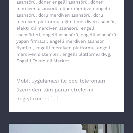
asansörü
,
döner engelli asansörü
,
döner
merdiven asansörü
,
döner merdiven engelli
asansörü
,
doru merdiven asansörü
,
doru
merdiven platformu
,
eğimli merdiven asansör
,
elektrikli merdiven asansörü
,
engelli
asansörleri
,
engelli asansörü
,
engelli asansörü
yapan firmalar
,
engelli merdiven asansör
fiyatları
,
engelli merdiven platformu
,
engelli
merdiven sistemleri
,
engelli platformu dwg
,
Engelli Teknoloji Merkezi
Mobil uygulaması ile cep telefonları
üzerinden tüm parametrelerini
değiştirme ol [...]