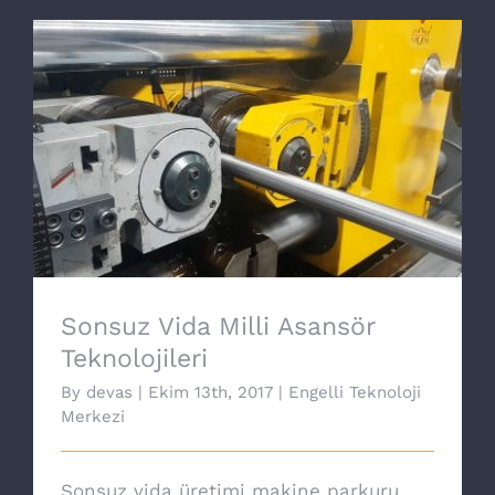
Sonsuz Vida Milli Asansör Teknolojileri
Sonsuz Vida Milli Asansör
Teknolojileri
By
devas
|
Ekim 13th, 2017
|
Engelli Teknoloji
Merkezi
Sonsuz vida üretimi makine parkuru