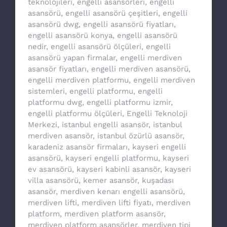
teknolojileri
,
engelli asansörleri
,
engelli
asansörü
,
engelli asansörü çeşitleri
,
engelli
asansörü dwg
,
engelli asansörü fiyatları
,
engelli asansörü konya
,
engelli asansörü
nedir
,
engelli asansörü ölçüleri
,
engelli
asansörü yapan firmalar
,
engelli merdiven
asansör fiyatları
,
engelli merdiven asansörü
,
engelli merdiven platformu
,
engelli merdiven
sistemleri
,
engelli platformu
,
engelli
platformu dwg
,
engelli platformu izmir
,
engelli platformu ölçüleri
,
Engelli Teknoloji
Merkezi
,
istanbul engelli asansör
,
istanbul
merdiven asansör
,
istanbul özürlü asansör
,
karadeniz asansör firmaları
,
kayseri engelli
asansörü
,
kayseri engelli platformu
,
kayseri
ev asansörü
,
kayseri kabinli asansör
,
kayseri
villa asansörü
,
kemer asansör
,
kuşadası
asansör
,
merdiven kenarı engelli asansörü
,
merdiven lifti
,
merdiven lifti fiyatı
,
merdiven
platform
,
merdiven platform asansör
,
merdiven platform asansörler
,
merdiven tipi