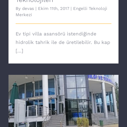
By
devas
|
Ekim 11th, 2017
|
Engelli Teknoloji
Merkezi
Ev tipi villa asansörü istendiğinde
hidrolik tahrik ile de üretilebilir. Bu kap
[...]
Yeni nesil Core engelli asansörü