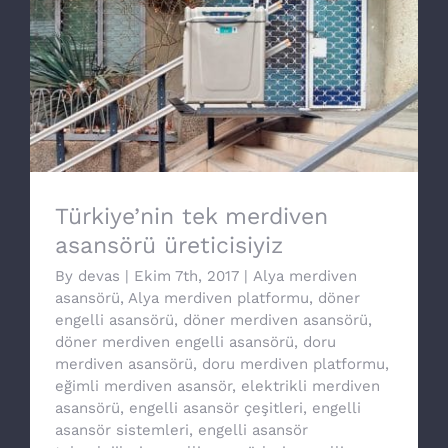
Türkiye’nin tek merdiven asansörü
üreticisiyiz
Türkiye’nin tek merdiven
asansörü üreticisiyiz
By
devas
|
Ekim 7th, 2017
|
Alya merdiven
asansörü
,
Alya merdiven platformu
,
döner
engelli asansörü
,
döner merdiven asansörü
,
döner merdiven engelli asansörü
,
doru
merdiven asansörü
,
doru merdiven platformu
,
eğimli merdiven asansör
,
elektrikli merdiven
asansörü
,
engelli asansör çeşitleri
,
engelli
asansör sistemleri
,
engelli asansör