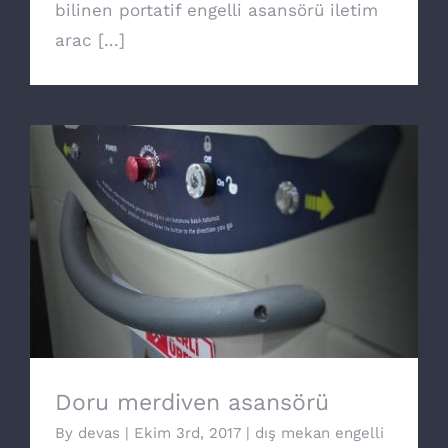
bilinen portatif engelli asansörü iletim
arac [...]
Doru merdiven asansörü
Doru merdiven asansörü
By
devas
|
Ekim 3rd, 2017
|
dış mekan engelli