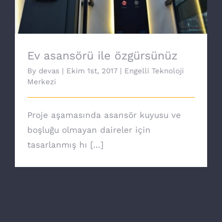
Ev asansörü ile özgürsünüz
By
devas
|
Ekim 1st, 2017
|
Engelli Teknoloji
Merkezi
Proje aşamasında asansör kuyusu ve
boşluğu olmayan daireler için
tasarlanmış hı [...]