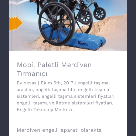
Mobil Paletli Merdiven Tırmanıcı
Mobil Paletli Merdiven
Tırmanıcı
By
devas
|
Ekim 5th, 2017
|
engelli taşıma
araçları
,
engelli taşıma lifti
,
engelli taşıma
sistemleri
,
engelli taşıma sistemleri fiyatları
,
engelli taşıma ve iletme sistemleri fiyatları
,
Engelli Teknoloji Merkezi
Merdiven engelli aparatı olarakta