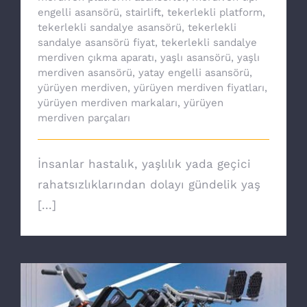
engelli asansörü
,
stairlift
,
tekerlekli platform
,
tekerlekli sandalye asansörü
,
tekerlekli
sandalye asansörü fiyat
,
tekerlekli sandalye
merdiven çıkma aparatı
,
yaşlı asansörü
,
yaşlı
merdiven asansörü
,
yatay engelli asansörü
,
yürüyen merdiven
,
yürüyen merdiven fiyatları
,
yürüyen merdiven markaları
,
yürüyen
merdiven parçaları
İnsanlar hastalık, yaşlılık yada geçici
rahatsızlıklarından dolayı gündelik yaş
[...]