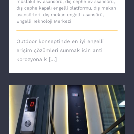
müstakil ev asansörü
,
dış cephe ev asansörü
,
dış cephe kapalı engelli platformu
,
dış mekan
asansörleri
,
dış mekan engelli asansörü
,
Engelli Teknoloji Merkezi
Outdoor konseptinde en iyi engelli
erişim çözümleri sunmak için anti
korozyona k [...]
Ev asansörü ile özgürsünüz