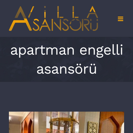
Skip
to
content
apartman engelli
asansörü