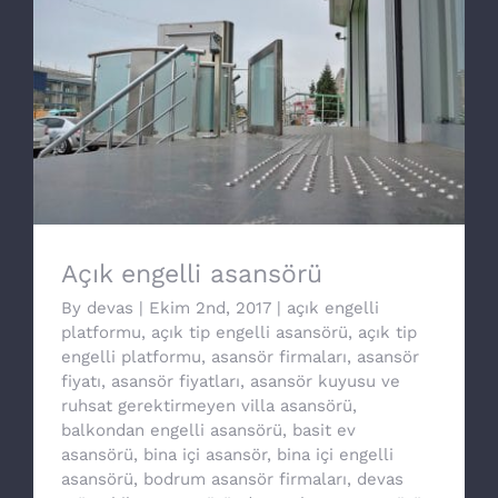
Açık engelli asansörü
Açık engelli asansörü
By
devas
|
Ekim 2nd, 2017
|
açık engelli
platformu
,
açık tip engelli asansörü
,
açık tip
engelli platformu
,
asansör firmaları
,
asansör
fiyatı
,
asansör fiyatları
,
asansör kuyusu ve
ruhsat gerektirmeyen villa asansörü
,
balkondan engelli asansörü
,
basit ev
asansörü
,
bina içi asansör
,
bina içi engelli
asansörü
,
bodrum asansör firmaları
,
devas