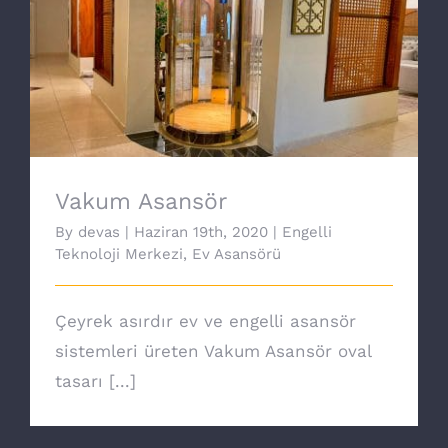
Vakum Asansör
Vakum Asansör
By
devas
|
Haziran 19th, 2020
|
Engelli
Teknoloji Merkezi
,
Ev Asansörü
Çeyrek asırdır ev ve engelli asansör
sistemleri üreten Vakum Asansör oval
tasarı [...]