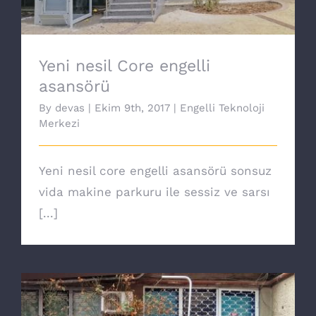
Yeni nesil Core engelli
asansörü
By
devas
|
Ekim 9th, 2017
|
Engelli Teknoloji
Merkezi
Yeni nesil core engelli asansörü sonsuz
vida makine parkuru ile sessiz ve sarsı
[...]