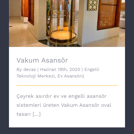
Vakum Asansör
Vakum Asansör
By
devas
|
Haziran 19th, 2020
|
Engelli
Teknoloji Merkezi
,
Ev Asansörü
Çeyrek asırdır ev ve engelli asansör
sistemleri üreten Vakum Asansör oval
tasarı [...]