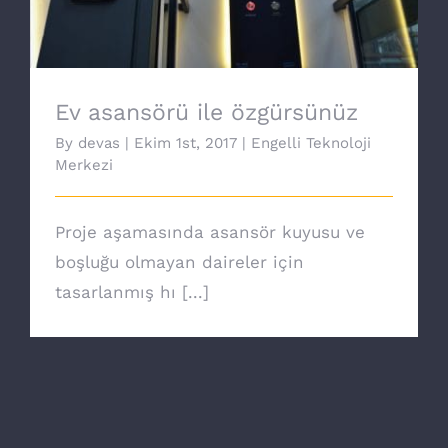
Ev asansörü ile özgürsünüz
By
devas
|
Ekim 1st, 2017
|
Engelli Teknoloji
Merkezi
Proje aşamasında asansör kuyusu ve
boşluğu olmayan daireler için
tasarlanmış hı [...]