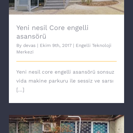
Yeni nesil Core engelli
asansörü
By
devas
|
Ekim 9th, 2017
|
Engelli Teknoloji
Merkezi
Yeni nesil core engelli asansörü sonsuz
vida makine parkuru ile sessiz ve sarsı
[...]