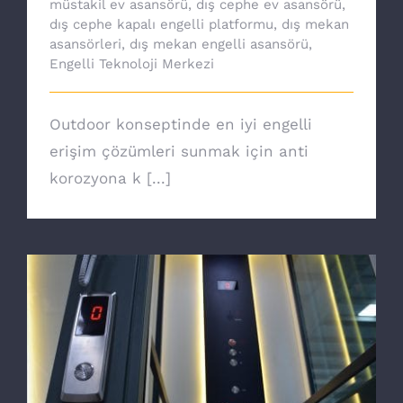
müstakil ev asansörü
,
dış cephe ev asansörü
,
dış cephe kapalı engelli platformu
,
dış mekan
asansörleri
,
dış mekan engelli asansörü
,
Engelli Teknoloji Merkezi
Outdoor konseptinde en iyi engelli
erişim çözümleri sunmak için anti
korozyona k [...]
Ev asansörü ile özgürsünüz