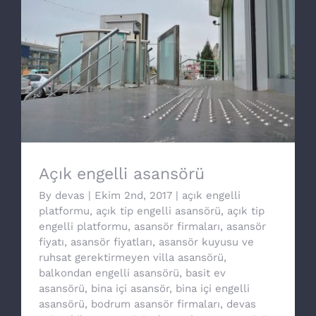
Açık engelli asansörü
Açık engelli asansörü
By
devas
|
Ekim 2nd, 2017
|
açık engelli
platformu
,
açık tip engelli asansörü
,
açık tip
engelli platformu
,
asansör firmaları
,
asansör
fiyatı
,
asansör fiyatları
,
asansör kuyusu ve
ruhsat gerektirmeyen villa asansörü
,
balkondan engelli asansörü
,
basit ev
asansörü
,
bina içi asansör
,
bina içi engelli
asansörü
,
bodrum asansör firmaları
,
devas