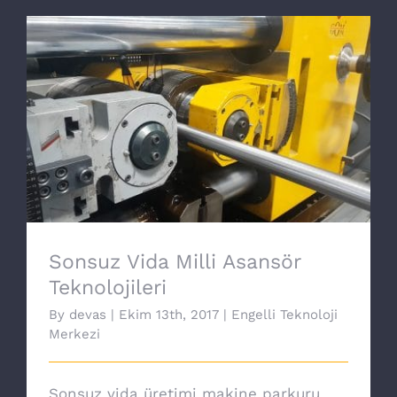
Sonsuz Vida Milli Asansör Teknolojileri
Sonsuz Vida Milli Asansör
Teknolojileri
By
devas
|
Ekim 13th, 2017
|
Engelli Teknoloji
Merkezi
Sonsuz vida üretimi makine parkuru