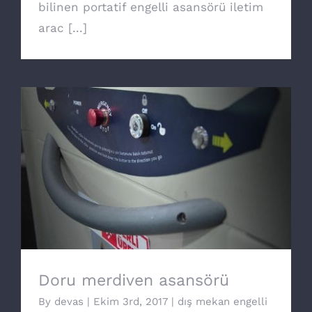
bilinen portatif engelli asansörü iletim
arac [...]
Doru merdiven asansörü
Doru merdiven asansörü
By
devas
|
Ekim 3rd, 2017
|
dış mekan engelli