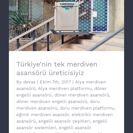
Türkiye’nin tek merdiven asansörü
üreticisiyiz
Türkiye’nin tek merdiven
asansörü üreticisiyiz
By
devas
|
Ekim 7th, 2017
|
Alya merdiven
asansörü
,
Alya merdiven platformu
,
döner
engelli asansörü
,
döner merdiven asansörü
,
döner merdiven engelli asansörü
,
doru
merdiven asansörü
,
doru merdiven platformu
,
eğimli merdiven asansör
,
elektrikli merdiven
asansörü
,
engelli asansör çeşitleri
,
engelli
asansör sistemleri
,
engelli asansör