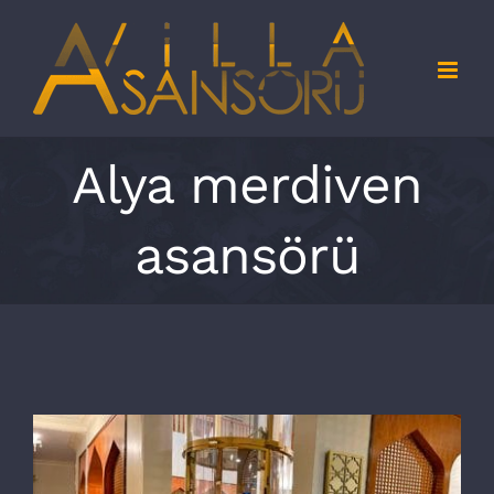
Skip
to
content
Alya merdiven
asansörü