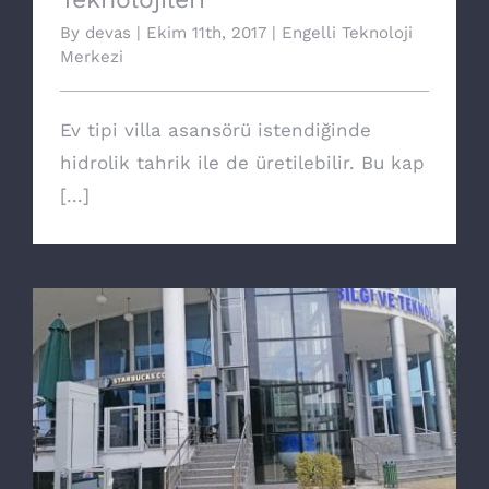
By
devas
|
Ekim 11th, 2017
|
Engelli Teknoloji
Merkezi
Ev tipi villa asansörü istendiğinde
hidrolik tahrik ile de üretilebilir. Bu kap
[...]
Yeni nesil Core engelli asansörü