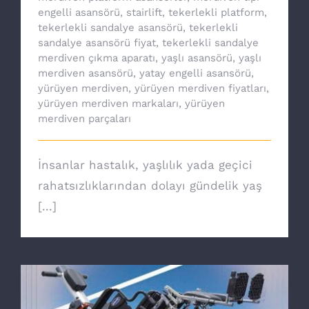
engelli asansörü
,
stairlift
,
tekerlekli platform
,
tekerlekli sandalye asansörü
,
tekerlekli
sandalye asansörü fiyat
,
tekerlekli sandalye
merdiven çıkma aparatı
,
yaşlı asansörü
,
yaşlı
merdiven asansörü
,
yatay engelli asansörü
,
yürüyen merdiven
,
yürüyen merdiven fiyatları
,
yürüyen merdiven markaları
,
yürüyen
merdiven parçaları
İnsanlar hastalık, yaşlılık yada geçici
rahatsızlıklarından dolayı gündelik yaş
[...]