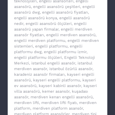
teknolojileri
,
engelli asansörleri
,
engelli
asansörü
,
engelli asansörü çeşitleri
,
engelli
asansörü dwg
,
engelli asansörü fiyatları
,
engelli asansörü konya
,
engelli asansörü
nedir
,
engelli asansörü ölçüleri
,
engelli
asansörü yapan firmalar
,
engelli merdiven
asansör fiyatları
,
engelli merdiven asansörü
,
engelli merdiven platformu
,
engelli merdiven
sistemleri
,
engelli platformu
,
engelli
platformu dwg
,
engelli platformu izmir
,
engelli platformu ölçüleri
,
Engelli Teknoloji
Merkezi
,
istanbul engelli asansör
,
istanbul
merdiven asansör
,
istanbul özürlü asansör
,
karadeniz asansör firmaları
,
kayseri engelli
asansörü
,
kayseri engelli platformu
,
kayseri
ev asansörü
,
kayseri kabinli asansör
,
kayseri
villa asansörü
,
kemer asansör
,
kuşadası
asansör
,
merdiven kenarı engelli asansörü
,
merdiven lifti
,
merdiven lifti fiyatı
,
merdiven
platform
,
merdiven platform asansör
,
merdiven platform asansörler
,
merdiven tipi