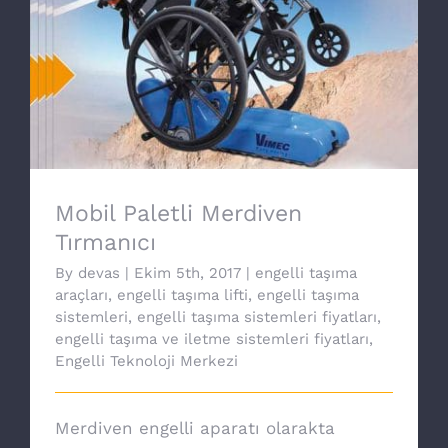
Mobil Paletli Merdiven Tırmanıcı
Mobil Paletli Merdiven
Tırmanıcı
By
devas
|
Ekim 5th, 2017
|
engelli taşıma
araçları
,
engelli taşıma lifti
,
engelli taşıma
sistemleri
,
engelli taşıma sistemleri fiyatları
,
engelli taşıma ve iletme sistemleri fiyatları
,
Engelli Teknoloji Merkezi
Merdiven engelli aparatı olarakta