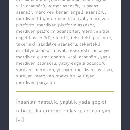
villa asansörü
,
kemer asansör
,
kuşadası
asansör
,
merdiven kenarı engelli asansörü
,
merdiven lifti
,
merdiven lifti fiyatı
,
merdiven
platform
,
merdiven platform asansör
,
merdiven platform asansörler
,
merdiven tipi
engelli asansörü
,
stairlift
,
tekerlekli platform
,
tekerlekli sandalye asansörü
,
tekerlekli
sandalye asansörü fiyat
,
tekerlekli sandalye
merdiven çıkma aparatı
,
yaşlı asansörü
,
yaşlı
merdiven asansörü
,
yatay engelli asansörü
,
yürüyen merdiven
,
yürüyen merdiven fiyatları
,
yürüyen merdiven markaları
,
yürüyen
merdiven parçaları
İnsanlar hastalık, yaşlılık yada geçici
rahatsızlıklarından dolayı gündelik yaş
[...]