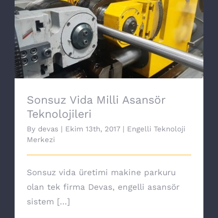
Sonsuz Vida Milli Asansör Teknolojileri
Sonsuz Vida Milli Asansör
Teknolojileri
By
devas
|
Ekim 13th, 2017
|
Engelli Teknoloji
Merkezi
Sonsuz vida üretimi makine parkuru
olan tek firma Devas, engelli asansör
sistem [...]