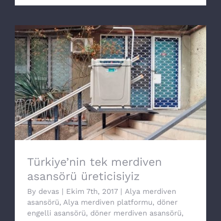
Türkiye’nin tek merdiven asansörü
üreticisiyiz
Türkiye’nin tek merdiven
asansörü üreticisiyiz
By
devas
|
Ekim 7th, 2017
|
Alya merdiven
asansörü
,
Alya merdiven platformu
,
döner
engelli asansörü
,
döner merdiven asansörü
,