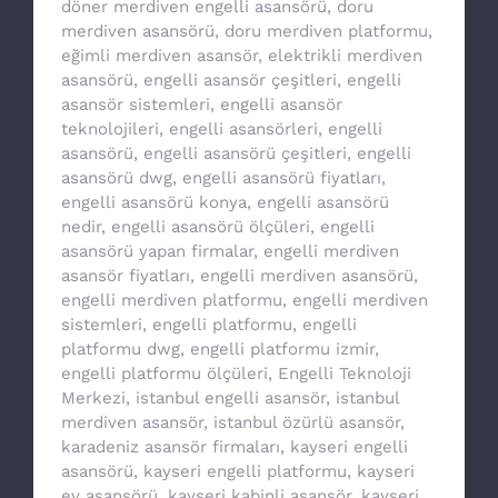
döner merdiven engelli asansörü
,
doru
merdiven asansörü
,
doru merdiven platformu
,
eğimli merdiven asansör
,
elektrikli merdiven
asansörü
,
engelli asansör çeşitleri
,
engelli
asansör sistemleri
,
engelli asansör
teknolojileri
,
engelli asansörleri
,
engelli
asansörü
,
engelli asansörü çeşitleri
,
engelli
asansörü dwg
,
engelli asansörü fiyatları
,
engelli asansörü konya
,
engelli asansörü
nedir
,
engelli asansörü ölçüleri
,
engelli
asansörü yapan firmalar
,
engelli merdiven
asansör fiyatları
,
engelli merdiven asansörü
,
engelli merdiven platformu
,
engelli merdiven
sistemleri
,
engelli platformu
,
engelli
platformu dwg
,
engelli platformu izmir
,
engelli platformu ölçüleri
,
Engelli Teknoloji
Merkezi
,
istanbul engelli asansör
,
istanbul
merdiven asansör
,
istanbul özürlü asansör
,
karadeniz asansör firmaları
,
kayseri engelli
asansörü
,
kayseri engelli platformu
,
kayseri
ev asansörü
,
kayseri kabinli asansör
,
kayseri