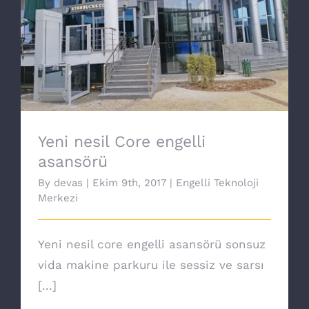
Yeni nesil Core engelli asansörü
Yeni nesil Core engelli
asansörü
By
devas
|
Ekim 9th, 2017
|
Engelli Teknoloji
Merkezi
Yeni nesil core engelli asansörü sonsuz
vida makine parkuru ile sessiz ve sarsı
[...]