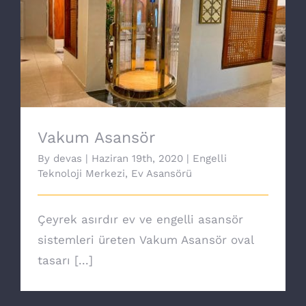
Vakum Asansör
Vakum Asansör
By
devas
|
Haziran 19th, 2020
|
Engelli
Teknoloji Merkezi
,
Ev Asansörü
Çeyrek asırdır ev ve engelli asansör
sistemleri üreten Vakum Asansör oval
tasarı [...]