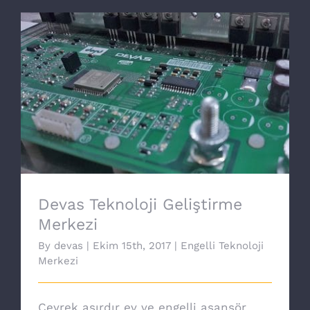
Devas Teknoloji Geliştirme Merkezi
Devas Teknoloji Geliştirme
Merkezi
By
devas
|
Ekim 15th, 2017
|
Engelli Teknoloji
Merkezi
Çeyrek asırdır ev ve engelli asansör