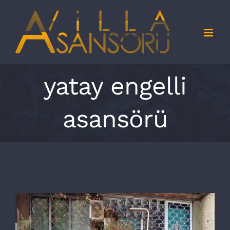
Skip
to
content
yatay engelli
asansörü